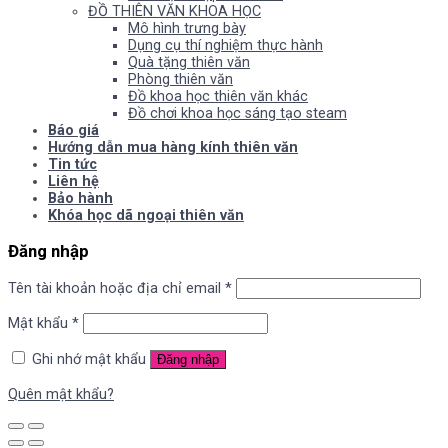
ĐỒ THIÊN VĂN KHOA HỌC
Mô hình trưng bày
Dụng cụ thí nghiệm thực hành
Quà tặng thiên văn
Phòng thiên văn
Đồ khoa học thiên văn khác
Đồ chơi khoa học sáng tạo steam
Báo giá
Hướng dẫn mua hàng kính thiên văn
Tin tức
Liên hệ
Bảo hành
Khóa học dã ngoại thiên văn
Đăng nhập
Tên tài khoản hoặc địa chỉ email
*
Mật khẩu
*
Ghi nhớ mật khẩu
Đăng nhập
Quên mật khẩu?