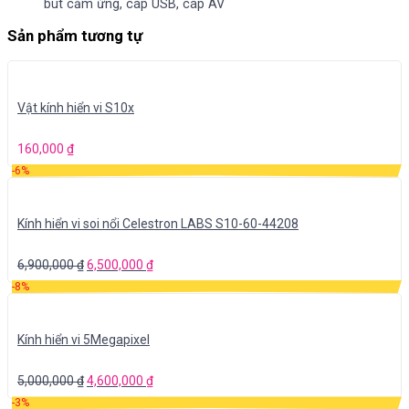
bút cảm ứng, cáp USB, cáp AV
Sản phẩm tương tự
Vật kính hiển vi S10x
160,000
₫
-6%
Kính hiển vi soi nổi Celestron LABS S10-60-44208
6,900,000
₫
6,500,000
₫
-8%
Kính hiển vi 5Megapixel
5,000,000
₫
4,600,000
₫
-3%