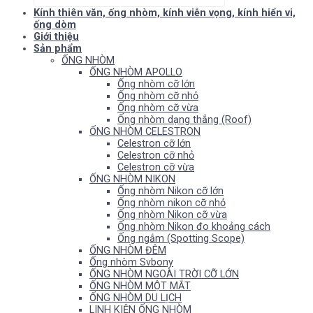
Kính thiên văn, ống nhòm, kính viễn vọng, kính hiển vi,
ống dòm
Giới thiệu
Sản phẩm
ỐNG NHÒM
ỐNG NHÒM APOLLO
Ống nhòm cỡ lớn
Ống nhòm cỡ nhỏ
Ống nhòm cỡ vừa
Ống nhòm dạng thẳng (Roof)
ỐNG NHÒM CELESTRON
Celestron cỡ lớn
Celestron cỡ nhỏ
Celestron cỡ vừa
ỐNG NHÒM NIKON
Ống nhòm Nikon cỡ lớn
Ống nhòm nikon cỡ nhỏ
Ống nhòm Nikon cỡ vừa
Ống nhòm Nikon đo khoảng cách
Ống ngắm (Spotting Scope)
ỐNG NHÒM ĐÊM
Ống nhòm Svbony
ỐNG NHÒM NGOÀI TRỜI CỠ LỚN
ỐNG NHÒM MỘT MẮT
ỐNG NHÒM DU LỊCH
LINH KIỆN ỐNG NHÒM