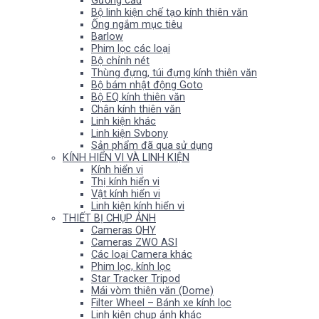
Gương cầu
Bộ linh kiện chế tạo kính thiên văn
Ống ngắm mục tiêu
Barlow
Phim lọc các loại
Bộ chỉnh nét
Thùng đựng, túi đựng kính thiên văn
Bộ bám nhật động Goto
Bộ EQ kính thiên văn
Chân kính thiên văn
Linh kiện khác
Linh kiện Svbony
Sản phẩm đã qua sử dụng
KÍNH HIỂN VI VÀ LINH KIỆN
Kính hiển vi
Thị kính hiển vi
Vật kính hiển vi
Linh kiện kính hiển vi
THIẾT BỊ CHỤP ẢNH
Cameras QHY
Cameras ZWO ASI
Các loại Camera khác
Phim lọc, kính lọc
Star Tracker Tripod
Mái vòm thiên văn (Dome)
Filter Wheel – Bánh xe kính lọc
Linh kiện chụp ảnh khác