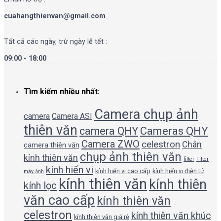
cuahangthienvan@gmail.com
Tất cả các ngày, trừ ngày lễ tết :
09:00 - 18:00
Tìm kiếm nhiều nhất:
Camera chụp ảnh
camera
Camera ASI
thiên văn
camera QHY
Cameras QHY
Camera ZWO
celestron
Chân
camera thiên văn
chụp ảnh thiên văn
kính thiên văn
filter
Filter
kính hiển vi
kính hiển vi cao cấp
kính hiển vi điện tử
máy ảnh
kính thiên văn
kính thiên
kính lọc
văn cao cấp
kính thiên văn
celestron
kính thiên văn khúc
kính thiên văn giá rẻ