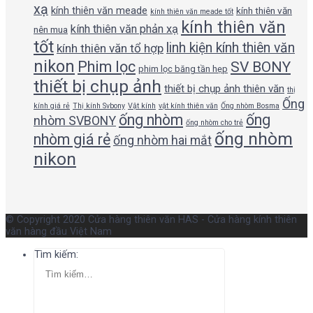
xạ
kính thiên văn meade
kính thiên văn
kính thiên văn meade tốt
kính thiên văn
kính thiên văn phản xạ
nên mua
tốt
linh kiện kính thiên văn
kính thiên văn tổ hợp
nikon
Phim lọc
SV BONY
phim lọc băng tần hẹp
thiết bị chụp ảnh
thiết bị chụp ảnh thiên văn
thị
Ống
kính giá rẻ
Thị kính Svbony
Vật kính
vật kính thiên văn
Ống nhòm Bosma
ống nhòm
ống
nhòm SVBONY
ống nhòm cho trẻ
ống nhòm
nhòm giá rẻ
ống nhòm hai mắt
nikon
© Copyright 2020 Cửa hàng thiên văn HAS - Cửa hàng kính thiên
văn hàng đầu Việt Nam
Tìm kiếm: