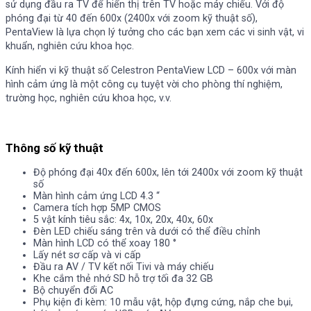
sử dụng đầu ra TV để hiển thị trên TV hoặc máy chiếu. Với độ
phóng đại từ 40 đến 600x (2400x với zoom kỹ thuật số),
PentaView là lựa chọn lý tưởng cho các bạn xem các vi sinh vật, vi
khuẩn, nghiên cứu khoa học.
Kính hiển vi kỹ thuật số Celestron PentaView LCD – 600x với màn
hình cảm ứng là một công cụ tuyệt vời cho phòng thí nghiệm,
trường học, nghiên cứu khoa học, v.v.
Thông số kỹ thuật
Độ phóng đại 40x đến 600x, lên tới 2400x với zoom kỹ thuật
số
Màn hình cảm ứng LCD 4.3 “
Camera tích hợp 5MP CMOS
5 vật kính tiêu sắc: 4x, 10x, 20x, 40x, 60x
Đèn LED chiếu sáng trên và dưới có thể điều chỉnh
Màn hình LCD có thể xoay 180 °
Lấy nét sơ cấp và vi cấp
Đầu ra AV / TV kết nối Tivi và máy chiếu
Khe cắm thẻ nhớ SD hỗ trợ tối đa 32 GB
Bộ chuyển đổi AC
Phụ kiện đi kèm: 10 mẫu vật, hộp đựng cứng, nắp che bụi,