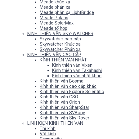
Meade khúc xạ
Meade phản xạ
Meade phản xạ LightBridge
Meade Polaris
Meade SolarMax
Meade tổ hợp
KÍNH THIÊN VĂN SKY-WATCHER
Skywatcher cao cấp
Skywatcher Khúc xạ
Skywatcher Phản xạ
KÍNH THIÊN VĂN CAO CẤP
KÍNH THIÊN VĂN NHẬT
Kính thiên văn Vixen
Kính thiên văn Takahashi
Kính thiên văn nhật khác
Kính thiên văn Bosma
Kính thiên văn cao cấp khác
Kính thiên văn Explore Scientific
Kính thiên văn GSO
Kính thiên văn Orion
Kính thiên văn SharpStar
Kính thiên văn SVBony
Kính thiên văn Sky Rover
LINH KIỆN KÍNH THIÊN VĂN
Thị kính
Vật kính