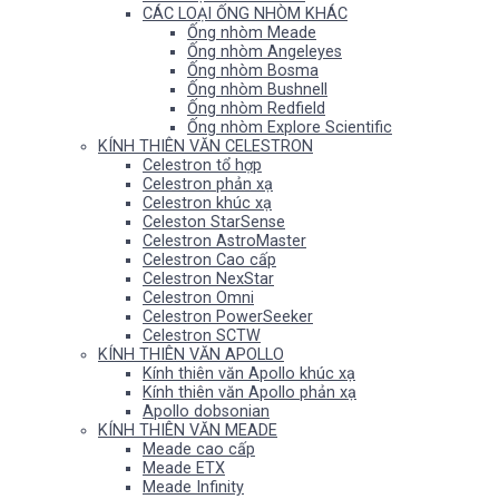
CÁC LOẠI ỐNG NHÒM KHÁC
Ống nhòm Meade
Ống nhòm Angeleyes
Ống nhòm Bosma
Ống nhòm Bushnell
Ống nhòm Redfield
Ống nhòm Explore Scientific
KÍNH THIÊN VĂN CELESTRON
Celestron tổ hợp
Celestron phản xạ
Celestron khúc xạ
Celeston StarSense
Celestron AstroMaster
Celestron Cao cấp
Celestron NexStar
Celestron Omni
Celestron PowerSeeker
Celestron SCTW
KÍNH THIÊN VĂN APOLLO
Kính thiên văn Apollo khúc xạ
Kính thiên văn Apollo phản xạ
Apollo dobsonian
KÍNH THIÊN VĂN MEADE
Meade cao cấp
Meade ETX
Meade Infinity