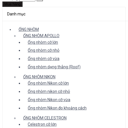
Mua hàng
Danh mục
ỐNG NHÒM
ỐNG NHÒM APOLLO
Ống nhòm cỡ lớn
Ống nhòm cỡ nhỏ
Ống nhòm cỡ vừa
Ống nhòm dạng thẳng (Roof)
ỐNG NHÒM NIKON
Ống nhòm Nikon cỡ lớn
Ống nhòm nikon cỡ nhỏ
Ống nhòm Nikon cỡ vừa
Ống nhòm Nikon đo khoảng cách
ỐNG NHÒM CELESTRON
Celestron cỡ lớn