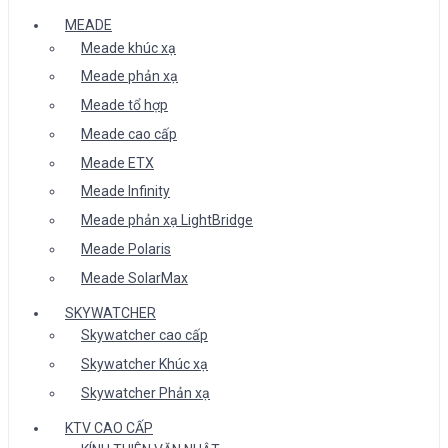
MEADE
Meade khúc xạ
Meade phản xạ
Meade tổ hợp
Meade cao cấp
Meade ETX
Meade Infinity
Meade phản xạ LightBridge
Meade Polaris
Meade SolarMax
SKYWATCHER
Skywatcher cao cấp
Skywatcher Khúc xạ
Skywatcher Phản xạ
KTV CAO CẤP