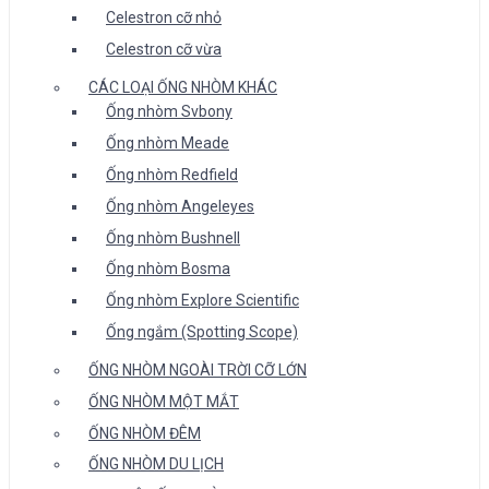
Celestron cỡ nhỏ
Celestron cỡ vừa
CÁC LOẠI ỐNG NHÒM KHÁC
Ống nhòm Svbony
Ống nhòm Meade
Ống nhòm Redfield
Ống nhòm Angeleyes
Ống nhòm Bushnell
Ống nhòm Bosma
Ống nhòm Explore Scientific
Ống ngắm (Spotting Scope)
ỐNG NHÒM NGOÀI TRỜI CỠ LỚN
ỐNG NHÒM MỘT MẮT
ỐNG NHÒM ĐÊM
ỐNG NHÒM DU LỊCH