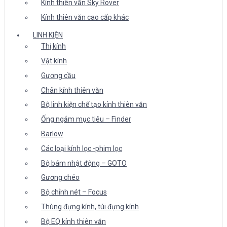
Kính thiên văn Sky Rover
Kính thiên văn cao cấp khác
LINH KIỆN
Thị kính
Vật kính
Gương cầu
Chân kính thiên văn
Bộ linh kiện chế tạo kính thiên văn
Ống ngắm mục tiêu – Finder
Barlow
Các loại kính lọc -phim lọc
Bộ bám nhật động – GOTO
Gương chéo
Bộ chỉnh nét – Focus
Thùng đựng kính, túi đựng kính
Bộ EQ kính thiên văn