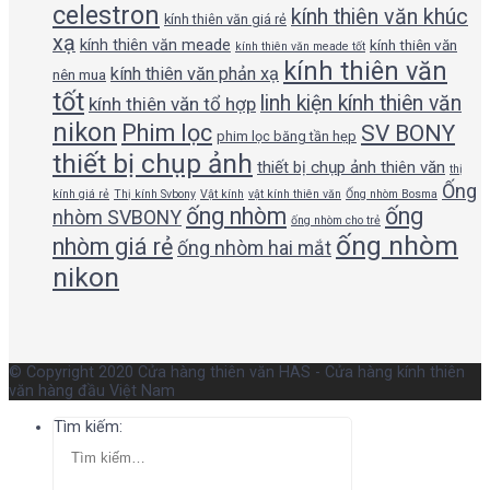
celestron
kính thiên văn khúc
kính thiên văn giá rẻ
xạ
kính thiên văn meade
kính thiên văn
kính thiên văn meade tốt
kính thiên văn
kính thiên văn phản xạ
nên mua
tốt
linh kiện kính thiên văn
kính thiên văn tổ hợp
nikon
Phim lọc
SV BONY
phim lọc băng tần hẹp
thiết bị chụp ảnh
thiết bị chụp ảnh thiên văn
thị
Ống
kính giá rẻ
Thị kính Svbony
Vật kính
vật kính thiên văn
Ống nhòm Bosma
ống nhòm
ống
nhòm SVBONY
ống nhòm cho trẻ
ống nhòm
nhòm giá rẻ
ống nhòm hai mắt
nikon
© Copyright 2020 Cửa hàng thiên văn HAS - Cửa hàng kính thiên
văn hàng đầu Việt Nam
Tìm kiếm: