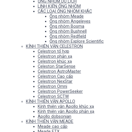
ỐNG NHÒM DU LỊCH
LINH KIỆN ỐNG NHÒM
CÁC LOẠI ỐNG NHÒM KHÁC
Ống nhòm Meade
Ống nhòm Angeleyes
Ống nhòm Bosma
Ống nhòm Bushnell
Ống nhòm Redfield
Ống nhòm Explore Scientific
KÍNH THIÊN VĂN CELESTRON
Celestron tổ hợp
Celestron phản xạ
Celestron khúc xạ
Celeston StarSense
Celestron AstroMaster
Celestron Cao cấp
Celestron NexStar
Celestron Omni
Celestron PowerSeeker
Celestron SCTW
KÍNH THIÊN VĂN APOLLO
Kính thiên văn Apollo khúc xạ
Kính thiên văn Apollo phản xạ
Apollo dobsonian
KÍNH THIÊN VĂN MEADE
Meade cao cấp
Meade ETX