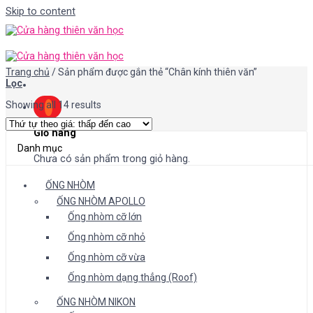
Skip to content
Trang chủ
/
Sản phẩm được gắn thẻ “Chân kính thiên văn”
Lọc
Showing all 14 results
Giỏ hàng
Danh mục
Chưa có sản phẩm trong giỏ hàng.
ỐNG NHÒM
ỐNG NHÒM APOLLO
Ống nhòm cỡ lớn
Ống nhòm cỡ nhỏ
Ống nhòm cỡ vừa
Ống nhòm dạng thẳng (Roof)
ỐNG NHÒM NIKON