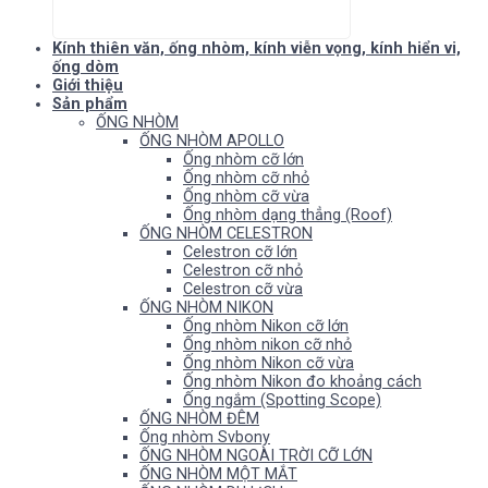
Kính thiên văn, ống nhòm, kính viễn vọng, kính hiển vi,
ống dòm
Giới thiệu
Sản phẩm
ỐNG NHÒM
ỐNG NHÒM APOLLO
Ống nhòm cỡ lớn
Ống nhòm cỡ nhỏ
Ống nhòm cỡ vừa
Ống nhòm dạng thẳng (Roof)
ỐNG NHÒM CELESTRON
Celestron cỡ lớn
Celestron cỡ nhỏ
Celestron cỡ vừa
ỐNG NHÒM NIKON
Ống nhòm Nikon cỡ lớn
Ống nhòm nikon cỡ nhỏ
Ống nhòm Nikon cỡ vừa
Ống nhòm Nikon đo khoảng cách
Ống ngắm (Spotting Scope)
ỐNG NHÒM ĐÊM
Ống nhòm Svbony
ỐNG NHÒM NGOÀI TRỜI CỠ LỚN
ỐNG NHÒM MỘT MẮT