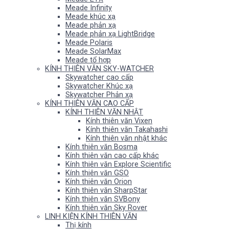
Meade Infinity
Meade khúc xạ
Meade phản xạ
Meade phản xạ LightBridge
Meade Polaris
Meade SolarMax
Meade tổ hợp
KÍNH THIÊN VĂN SKY-WATCHER
Skywatcher cao cấp
Skywatcher Khúc xạ
Skywatcher Phản xạ
KÍNH THIÊN VĂN CAO CẤP
KÍNH THIÊN VĂN NHẬT
Kính thiên văn Vixen
Kính thiên văn Takahashi
Kính thiên văn nhật khác
Kính thiên văn Bosma
Kính thiên văn cao cấp khác
Kính thiên văn Explore Scientific
Kính thiên văn GSO
Kính thiên văn Orion
Kính thiên văn SharpStar
Kính thiên văn SVBony
Kính thiên văn Sky Rover
LINH KIỆN KÍNH THIÊN VĂN
Thị kính