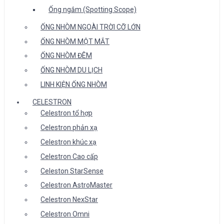
Ống ngắm (Spotting Scope)
ỐNG NHÒM NGOÀI TRỜI CỠ LỚN
ỐNG NHÒM MỘT MẮT
ỐNG NHÒM ĐÊM
ỐNG NHÒM DU LỊCH
LINH KIỆN ỐNG NHÒM
CELESTRON
Celestron tổ hợp
Celestron phản xạ
Celestron khúc xạ
Celestron Cao cấp
Celeston StarSense
Celestron AstroMaster
Celestron NexStar
Celestron Omni