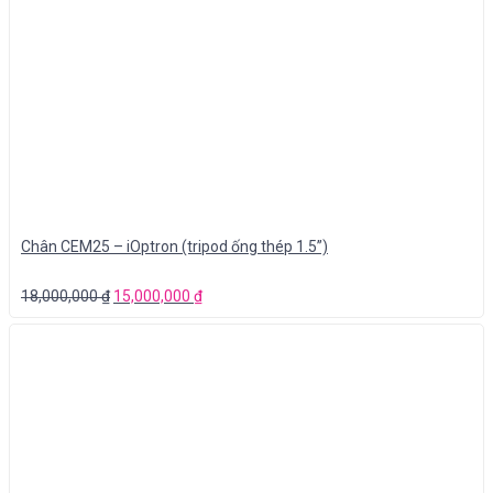
Chân CEM25 – iOptron (tripod ống thép 1.5”)
18,000,000
₫
15,000,000
₫