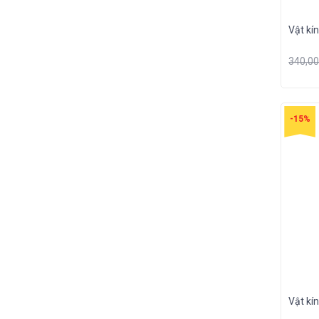
Vật kín
340,0
-15%
Vật kí