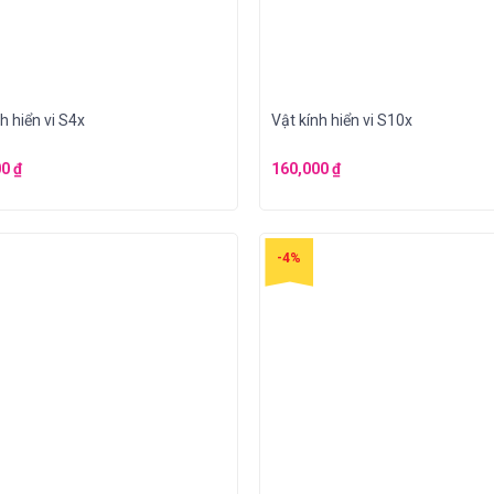
h hiển vi S4x
Vật kính hiển vi S10x
00
₫
160,000
₫
-4%