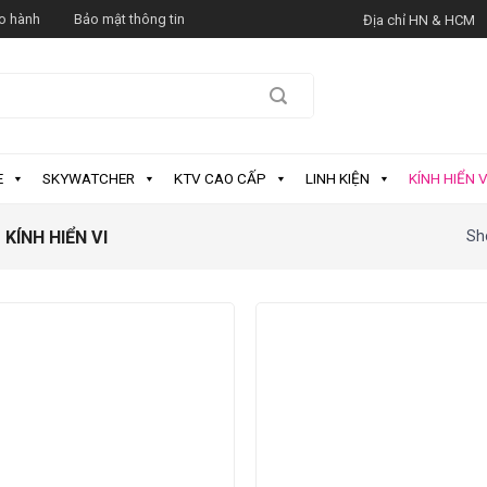
o hành
Bảo mật thông tin
Địa chỉ HN & HCM
E
SKYWATCHER
KTV CAO CẤP
LINH KIỆN
KÍNH HIỂN V
KÍNH HIỂN VI
Sho