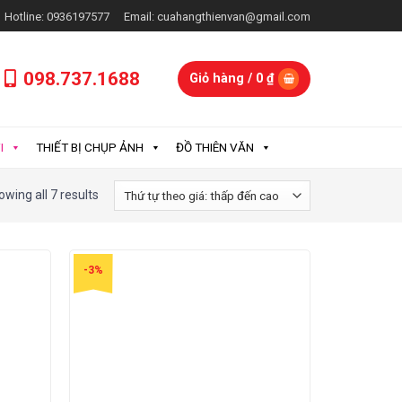
Hotline: 0936197577
Email: cuahangthienvan@gmail.com
098.737.1688
Giỏ hàng /
0
₫
I
THIẾT BỊ CHỤP ẢNH
ĐỒ THIÊN VĂN
wing all 7 results
-3%