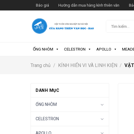
Skip
Báo giá
Hướng dẫn mua hàng kính thiên văn
Bả
to
content
Tìm
kiếm:
ỐNG NHÒM
CELESTRON
APOLLO
MEAD
Trang chủ
/
KÍNH HIỂN VI VÀ LINH KIỆN
/
VẬT 
DANH MỤC
ỐNG NHÒM
CELESTRON
APOLLO