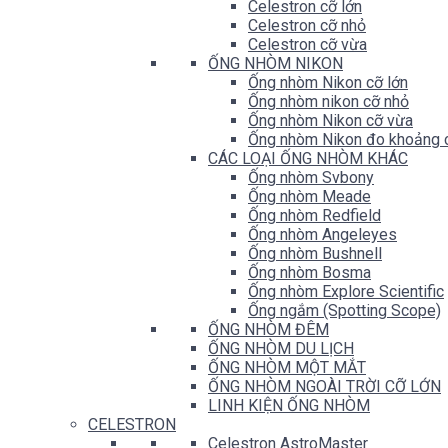
Celestron cỡ lớn
Celestron cỡ nhỏ
Celestron cỡ vừa
ỐNG NHÒM NIKON
Ống nhòm Nikon cỡ lớn
Ống nhòm nikon cỡ nhỏ
Ống nhòm Nikon cỡ vừa
Ống nhòm Nikon đo khoảng 
CÁC LOẠI ỐNG NHÒM KHÁC
Ống nhòm Svbony
Ống nhòm Meade
Ống nhòm Redfield
Ống nhòm Angeleyes
Ống nhòm Bushnell
Ống nhòm Bosma
Ống nhòm Explore Scientific
Ống ngắm (Spotting Scope)
ỐNG NHÒM ĐÊM
ỐNG NHÒM DU LỊCH
ỐNG NHÒM MỘT MẮT
ỐNG NHÒM NGOÀI TRỜI CỠ LỚN
LINH KIỆN ỐNG NHÒM
CELESTRON
Celestron AstroMaster