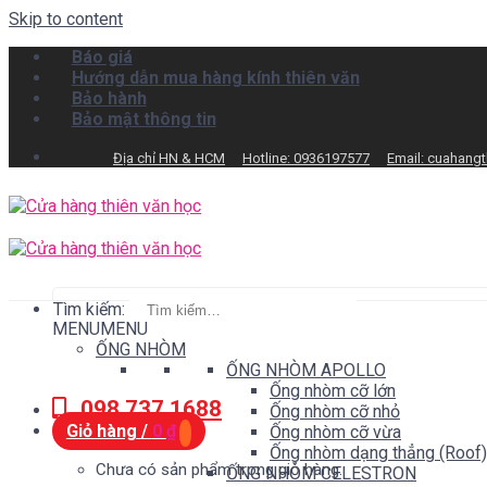
Skip to content
Báo giá
Hướng dẫn mua hàng kính thiên văn
Bảo hành
Bảo mật thông tin
Địa chỉ HN & HCM
Hotline: 0936197577
Email: cuahang
Tìm kiếm:
MENU
MENU
ỐNG NHÒM
ỐNG NHÒM APOLLO
Ống nhòm cỡ lớn
098.737.1688
Ống nhòm cỡ nhỏ
Giỏ hàng /
0
₫
Ống nhòm cỡ vừa
Ống nhòm dạng thẳng (Roof)
Chưa có sản phẩm trong giỏ hàng.
ỐNG NHÒM CELESTRON