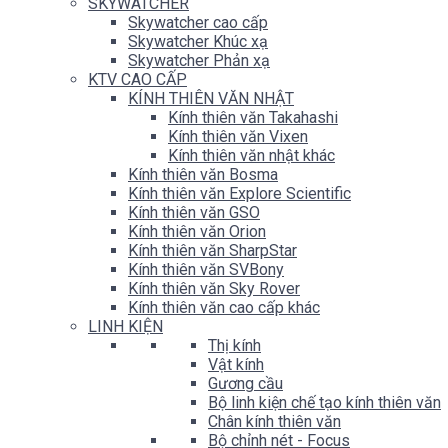
SKYWATCHER
Skywatcher cao cấp
Skywatcher Khúc xạ
Skywatcher Phản xạ
KTV CAO CẤP
KÍNH THIÊN VĂN NHẬT
Kính thiên văn Takahashi
Kính thiên văn Vixen
Kính thiên văn nhật khác
Kính thiên văn Bosma
Kính thiên văn Explore Scientific
Kính thiên văn GSO
Kính thiên văn Orion
Kính thiên văn SharpStar
Kính thiên văn SVBony
Kính thiên văn Sky Rover
Kính thiên văn cao cấp khác
LINH KIỆN
Thị kính
Vật kính
Gương cầu
Bộ linh kiện chế tạo kính thiên văn
Chân kính thiên văn
Bộ chỉnh nét - Focus