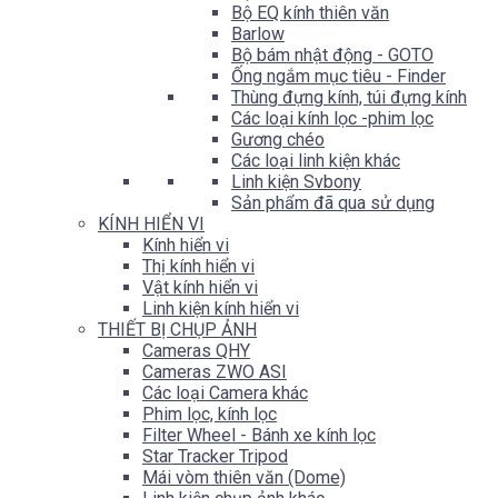
Bộ EQ kính thiên văn
Barlow
Bộ bám nhật động - GOTO
Ống ngắm mục tiêu - Finder
Thùng đựng kính, túi đựng kính
Các loại kính lọc -phim lọc
Gương chéo
Các loại linh kiện khác
Linh kiện Svbony
Sản phẩm đã qua sử dụng
KÍNH HIỂN VI
Kính hiển vi
Thị kính hiển vi
Vật kính hiển vi
Linh kiện kính hiển vi
THIẾT BỊ CHỤP ẢNH
Cameras QHY
Cameras ZWO ASI
Các loại Camera khác
Phim lọc, kính lọc
Filter Wheel - Bánh xe kính lọc
Star Tracker Tripod
Mái vòm thiên văn (Dome)