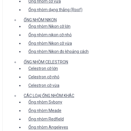
Ống nhòm cỡ vừa
Ống nhòm dạng thẳng (Roof)
ỐNG NHÒM NIKON
Ống nhòm Nikon cỡ lớn
Ống nhòm nikon cỡ nhỏ
Ống nhòm Nikon cỡ vừa
Ống nhòm Nikon đo khoảng cách
ỐNG NHÒM CELESTRON
Celestron cỡ lớn
Celestron cỡ nhỏ
Celestron cỡ vừa
CÁC LOẠI ỐNG NHÒM KHÁC
Ống nhòm Svbony
Ống nhòm Meade
Ống nhòm Redfield
Ống nhòm Angeleyes