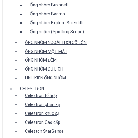
Ống nhòm Bushnell
Ống nhòm Bosma
Ống nhòm Explore Scientific
Ống ngắm (Spotting Scope)
ỐNG NHÒM NGOÀI TRỜI CỠ LỚN
ỐNG NHÒM MỘT MẮT
ỐNG NHÒM ĐÊM
ỐNG NHÒM DU LỊCH
LINH KIỆN ỐNG NHÒM
CELESTRON
Celestron tổ hợp
Celestron phản xạ
Celestron khúc xạ
Celestron Cao cấp
Celeston StarSense