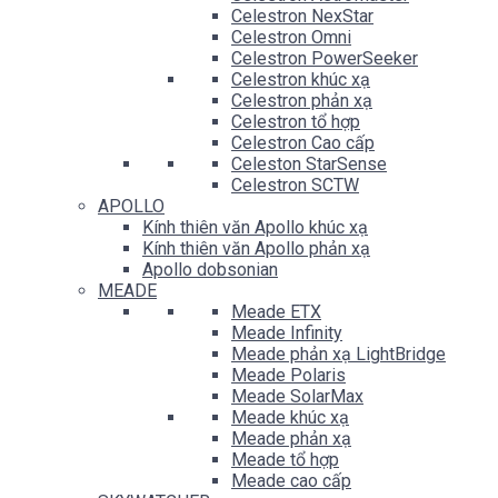
Celestron NexStar
Celestron Omni
Celestron PowerSeeker
Celestron khúc xạ
Celestron phản xạ
Celestron tổ hợp
Celestron Cao cấp
Celeston StarSense
Celestron SCTW
APOLLO
Kính thiên văn Apollo khúc xạ
Kính thiên văn Apollo phản xạ
Apollo dobsonian
MEADE
Meade ETX
Meade Infinity
Meade phản xạ LightBridge
Meade Polaris
Meade SolarMax
Meade khúc xạ
Meade phản xạ
Meade tổ hợp
Meade cao cấp