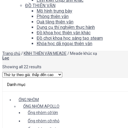
Linh kiện chụp ảnh khác
ĐỒ THIÊN VĂN
Mô hình trưng bày
Phòng thiên văn
Quà tặng thiên văn
Dụng cụ thí nghiệm thực hành
Đồ khoa học thiên văn khác
Đồ chơi khoa học sáng tạo steam
Khóa học dã ngoại thiên văn
Trang chủ
/
KÍNH THIÊN VĂN MEADE
/
Meade khúc xạ
Lọc
Showing all 22 results
Danh mục
ỐNG NHÒM
ỐNG NHÒM APOLLO
Ống nhòm cỡ lớn
Ống nhòm cỡ nhỏ