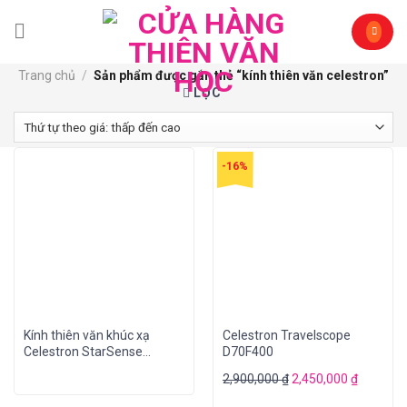
Skip
to
content
Trang chủ
/
Sản phẩm được gắn thẻ “kính thiên văn celestron”
LỌC
-16%
Kính thiên văn khúc xạ
Celestron Travelscope
Celestron StarSense
D70F400
Explorer LT 70AZ
2,900,000
₫
2,450,000
₫