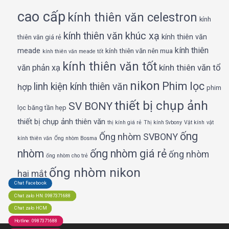
cao cấp
kính thiên văn celestron
kính
kính thiên văn khúc xạ
kính thiên văn
thiên văn giá rẻ
kính thiên
meade
kính thiên văn nên mua
kính thiên văn meade tốt
kính thiên văn tốt
kính thiên văn tổ
văn phản xạ
nikon
Phim lọc
linh kiện kính thiên văn
hợp
phim
thiết bị chụp ảnh
SV BONY
lọc băng tần hẹp
thiết bị chụp ảnh thiên văn
thị kính giá rẻ
Thị kính Svbony
Vật kính
vật
ống
Ống nhòm SVBONY
kính thiên văn
Ống nhòm Bosma
nhòm
ống nhòm giá rẻ
ống nhòm
ống nhòm cho trẻ
ống nhòm nikon
hai mắt
Chat Facebook
Chat zalo HN: 0987371688
Chat zalo HCM
Hotline: 0987371688