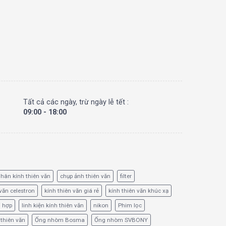
Tất cả các ngày, trừ ngày lễ tết :
09:00 - 18:00
hân kính thiên văn
chụp ảnh thiên văn
filter
văn celestron
kính thiên văn giá rẻ
kính thiên văn khúc xạ
ổ hợp
linh kiện kính thiên văn
nikon
Phim lọc
 thiên văn
Ống nhòm Bosma
Ống nhòm SVBONY