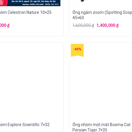
òm Celestron Nature 10×25
Ống ngắm zoom (Spotting Scop
45×60
,000
₫
1,600,000
₫
1,400,000
₫
-40%
òm Explore Scientific 7×32
Ống nhòm một mắt Bosma Cat
Persian Tiger 7×35