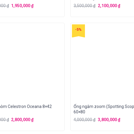
,000
₫
1,950,000
₫
3,500,000
₫
2,100,000
₫
-5%
hòm Celestron Oceana 8×42
Ống ngắm zoom (Spotting Scop
60×80
,000
₫
2,800,000
₫
4,000,000
₫
3,800,000
₫