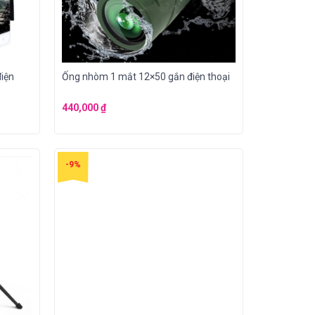
iện
Ống nhòm 1 mắt 12×50 gắn điện thoại
440,000
₫
-9%