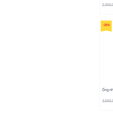
2,350
-20%
Ống n
3,500