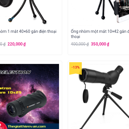
òm 1 mắt 40×60 gắn điện thoại
Ống nhòm một mắt 10×42 gắn đ
thoại
00
₫
220,000
₫
400,000
₫
350,000
₫
-13%