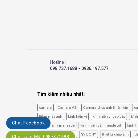
Hotline :
098.737.1688 - 0936.197.577
Tìm kiếm nhiều nhất:
camera
Camera ASI
Camera chụp ảnh thiên văn
c
Filter máy ảnh
kính hiển vi
kính hiển vi cao cấp
kính
Chat Facebook
kính thiên văn meade
kính thiên văn meade tốt
kính t
phim lọc băng tần hẹp
SV BONY
thiết bị chụp ảnh
th
Chat zalo HN: 0987371688