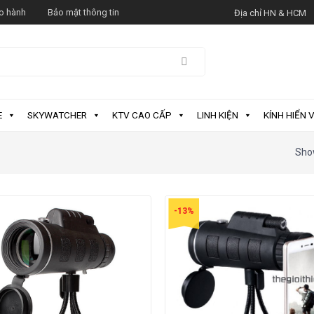
o hành
Bảo mật thông tin
Địa chỉ HN & HCM
E
SKYWATCHER
KTV CAO CẤP
LINH KIỆN
KÍNH HIỂN V
Show
-13%