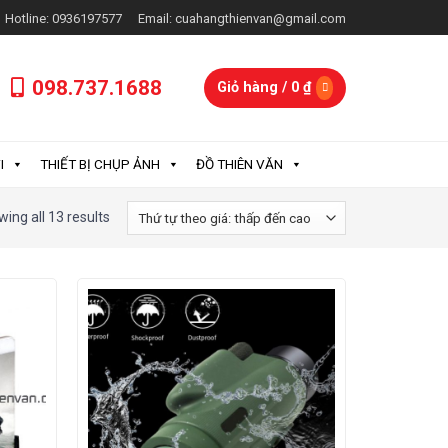
Hotline: 0936197577
Email: cuahangthienvan@gmail.com
098.737.1688
Giỏ hàng /
0
₫
I
THIẾT BỊ CHỤP ẢNH
ĐỒ THIÊN VĂN
ing all 13 results