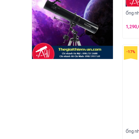
Ống nh
1,290
-17%
Ống nh