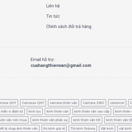
Liên hệ
Tin tức
Chính sách đổi trả hàng
Email hỗ trợ :
cuahangthienvan@gmail.com
amera QHY
Cameras QHY
camera thiên văn
Camera ZWO
celestron
C
 hiển vi điện tử
kính lọc
kính thiên văn
kính thiên văn cao cấp
kính thiên 
hiên văn nên mua
kính thiên văn phản xạ
kính thiên văn tốt
kính thiên văn t
iết bị chụp ảnh thiên văn
thị kính giá rẻ
Thị kính Svbony
Vật kính
vật kính