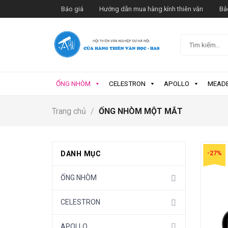
Skip
Báo giá
Hướng dẫn mua hàng kính thiên văn
Bả
to
content
Tìm
kiếm:
ỐNG NHÒM
CELESTRON
APOLLO
MEAD
Trang chủ
/
ỐNG NHÒM MỘT MẮT
DANH MỤC
-27%
ỐNG NHÒM
CELESTRON
APOLLO