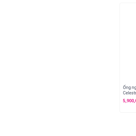
Ống n
Celes
5,900