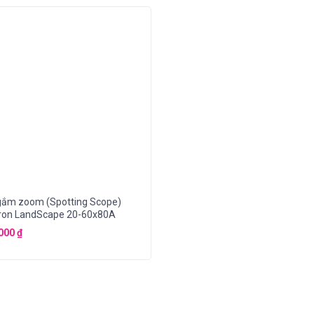
gắm zoom (Spotting Scope)
tron LandScape 20-60x80A
,000
₫