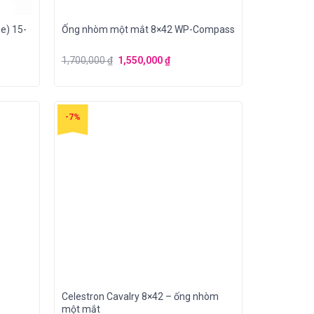
e) 15-
Ống nhòm một mắt 8×42 WP-Compass
1,700,000
₫
1,550,000
₫
-7%
Celestron Cavalry 8×42 – ống nhòm
một mắt