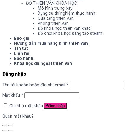
ĐỒ THIÊN VĂN KHOA HỌC
Mô hình trưng bày
Dụng cụ thí nghiệm thực hành
Quà tặng thiên văn
Phòng thiên văn
Đồ khoa học thiên văn khác
Đồ chơi khoa học sáng tạo steam
Báo giá
Hướng dẫn mua hàng kính thiên văn
Tin tức
Liên hệ
Bảo hành
Khóa học dã ngoại thiên văn
Đăng nhập
Tên tài khoản hoặc địa chỉ email
*
Mật khẩu
*
Ghi nhớ mật khẩu
Đăng nhập
Quên mật khẩu?