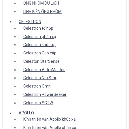
ỐNG NHÒM DU LỊCH
LINH KIỆN ỐNG NHÒM
CELESTRON
Celestron tổ hợp
Celestron phản xạ
Celestron khúc xạ
Celestron Cao cấp
Celeston StarSense
Celestron AstroMaster
Celestron NexStar
Celestron Omni
Celestron PowerSeeker
Celestron SCTW
APOLLO
Kính thiên văn Apollo khúc xạ
Kính thiên văn Apollo phản xạ