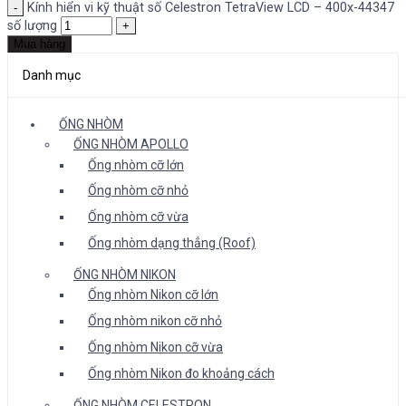
Kính hiển vi kỹ thuật số Celestron TetraView LCD – 400x-44347
số lượng
Mua hàng
Danh mục
ỐNG NHÒM
ỐNG NHÒM APOLLO
Ống nhòm cỡ lớn
Ống nhòm cỡ nhỏ
Ống nhòm cỡ vừa
Ống nhòm dạng thẳng (Roof)
ỐNG NHÒM NIKON
Ống nhòm Nikon cỡ lớn
Ống nhòm nikon cỡ nhỏ
Ống nhòm Nikon cỡ vừa
Ống nhòm Nikon đo khoảng cách
ỐNG NHÒM CELESTRON