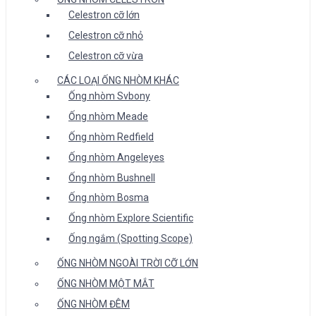
Celestron cỡ lớn
Celestron cỡ nhỏ
Celestron cỡ vừa
CÁC LOẠI ỐNG NHÒM KHÁC
Ống nhòm Svbony
Ống nhòm Meade
Ống nhòm Redfield
Ống nhòm Angeleyes
Ống nhòm Bushnell
Ống nhòm Bosma
Ống nhòm Explore Scientific
Ống ngắm (Spotting Scope)
ỐNG NHÒM NGOÀI TRỜI CỠ LỚN
ỐNG NHÒM MỘT MẮT
ỐNG NHÒM ĐÊM