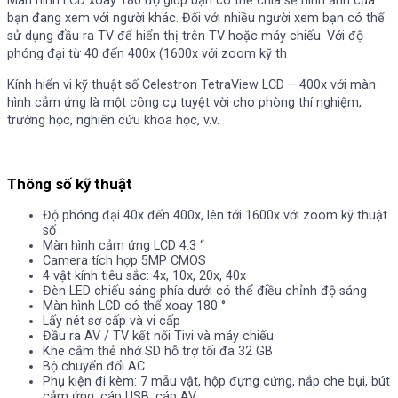
Màn hình LCD xoay 180 độ giúp bạn có thể chia sẻ hình ảnh của
bạn đang xem với người khác. Đối với nhiều người xem bạn có thể
sử dụng đầu ra TV để hiển thị trên TV hoặc máy chiếu. Với độ
phóng đại từ 40 đến 400x (1600x với zoom kỹ th
Kính hiển vi kỹ thuật số Celestron TetraView LCD – 400x với màn
hình cảm ứng là một công cụ tuyệt vời cho phòng thí nghiệm,
trường học, nghiên cứu khoa học, v.v.
Thông số kỹ thuật
Độ phóng đại 40x đến 400x, lên tới 1600x với zoom kỹ thuật
số
Màn hình cảm ứng LCD 4.3 “
Camera tích hợp 5MP CMOS
4 vật kính tiêu sắc: 4x, 10x, 20x, 40x
Đèn LED chiếu sáng phía dưới có thể điều chỉnh độ sáng
Màn hình LCD có thể xoay 180 °
Lấy nét sơ cấp và vi cấp
Đầu ra AV / TV kết nối Tivi và máy chiếu
Khe cắm thẻ nhớ SD hỗ trợ tối đa 32 GB
Bộ chuyển đổi AC
Phụ kiện đi kèm: 7 mẫu vật, hộp đựng cứng, nắp che bụi, bút
cảm ứng, cáp USB, cáp AV