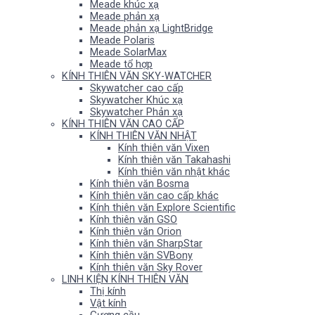
Meade khúc xạ
Meade phản xạ
Meade phản xạ LightBridge
Meade Polaris
Meade SolarMax
Meade tổ hợp
KÍNH THIÊN VĂN SKY-WATCHER
Skywatcher cao cấp
Skywatcher Khúc xạ
Skywatcher Phản xạ
KÍNH THIÊN VĂN CAO CẤP
KÍNH THIÊN VĂN NHẬT
Kính thiên văn Vixen
Kính thiên văn Takahashi
Kính thiên văn nhật khác
Kính thiên văn Bosma
Kính thiên văn cao cấp khác
Kính thiên văn Explore Scientific
Kính thiên văn GSO
Kính thiên văn Orion
Kính thiên văn SharpStar
Kính thiên văn SVBony
Kính thiên văn Sky Rover
LINH KIỆN KÍNH THIÊN VĂN
Thị kính
Vật kính