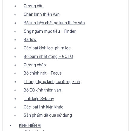
Gương cầu
Chân kính thiên văn
Bộ linh kiện chế tạo kính thiên văn
Ống ngắm mục tiêu – Finder
Barlow
Các loại kính lọc -phim lọc
Bộ bám nhật động – GOTO
Gương chéo
Bộ chỉnh nét – Focus
Thùng đựng kính, túi đựng kính
Bộ EQ kính thiên văn
Linh kiện Svbony
Các loại linh kiện khác
Sản phẩm đã qua sử dụng
KÍNH HIỂN VI