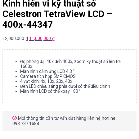
Kính hiển vi kỹ thuật số
Celestron TetraView LCD –
400x-44347
12,000,000
₫
11,000,000
₫
Độ phóng đại 40x đến 400x, zoom kỹ thuật số lên tới
1600x
Màn hình cảm ứng LCD 4.3 “
Camera tích hợp 5MP CMOS
4 vật kính: 4x, 10x, 20x, 40x
Đèn LED chiếu sáng phía dưới có thể điều chỉnh
Màn hình LCD có thể xoay 180 °
Mọi thông tin cần tư vấn đặt hàng liên hệ hotline:
098.737.1688