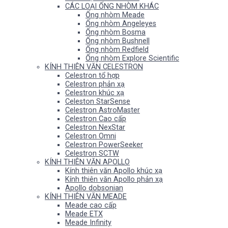
CÁC LOẠI ỐNG NHÒM KHÁC
Ống nhòm Meade
Ống nhòm Angeleyes
Ống nhòm Bosma
Ống nhòm Bushnell
Ống nhòm Redfield
Ống nhòm Explore Scientific
KÍNH THIÊN VĂN CELESTRON
Celestron tổ hợp
Celestron phản xạ
Celestron khúc xạ
Celeston StarSense
Celestron AstroMaster
Celestron Cao cấp
Celestron NexStar
Celestron Omni
Celestron PowerSeeker
Celestron SCTW
KÍNH THIÊN VĂN APOLLO
Kính thiên văn Apollo khúc xạ
Kính thiên văn Apollo phản xạ
Apollo dobsonian
KÍNH THIÊN VĂN MEADE
Meade cao cấp
Meade ETX
Meade Infinity