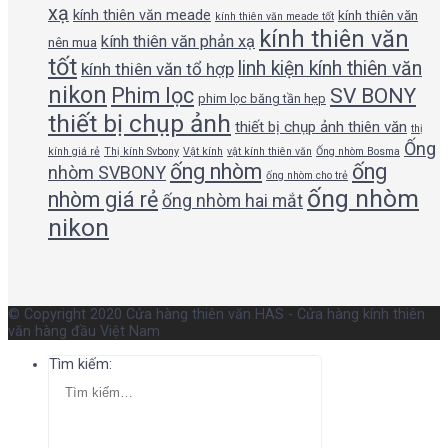
xạ
kính thiên văn meade
kính thiên văn
kính thiên văn meade tốt
kính thiên văn
kính thiên văn phản xạ
nên mua
tốt
linh kiện kính thiên văn
kính thiên văn tổ hợp
nikon
Phim lọc
SV BONY
phim lọc băng tần hẹp
thiết bị chụp ảnh
thiết bị chụp ảnh thiên văn
thị
Ống
kính giá rẻ
Thị kính Svbony
Vật kính
vật kính thiên văn
Ống nhòm Bosma
ống nhòm
ống
nhòm SVBONY
ống nhòm cho trẻ
ống nhòm
nhòm giá rẻ
ống nhòm hai mắt
nikon
© Copyright 2020 Cửa hàng thiên văn HAS - Cửa hàng kính thiên
văn hàng đầu Việt Nam
Tìm kiếm: