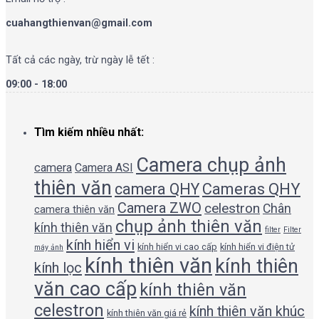
cuahangthienvan@gmail.com
Tất cả các ngày, trừ ngày lễ tết :
09:00 - 18:00
Tìm kiếm nhiều nhất:
Camera chụp ảnh
camera
Camera ASI
thiên văn
camera QHY
Cameras QHY
Camera ZWO
celestron
Chân
camera thiên văn
chụp ảnh thiên văn
kính thiên văn
filter
Filter
kính hiển vi
kính hiển vi cao cấp
kính hiển vi điện tử
máy ảnh
kính thiên văn
kính thiên
kính lọc
văn cao cấp
kính thiên văn
celestron
kính thiên văn khúc
kính thiên văn giá rẻ