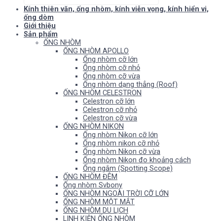
Kính thiên văn, ống nhòm, kính viễn vọng, kính hiển vi,
ống dòm
Giới thiệu
Sản phẩm
ỐNG NHÒM
ỐNG NHÒM APOLLO
Ống nhòm cỡ lớn
Ống nhòm cỡ nhỏ
Ống nhòm cỡ vừa
Ống nhòm dạng thẳng (Roof)
ỐNG NHÒM CELESTRON
Celestron cỡ lớn
Celestron cỡ nhỏ
Celestron cỡ vừa
ỐNG NHÒM NIKON
Ống nhòm Nikon cỡ lớn
Ống nhòm nikon cỡ nhỏ
Ống nhòm Nikon cỡ vừa
Ống nhòm Nikon đo khoảng cách
Ống ngắm (Spotting Scope)
ỐNG NHÒM ĐÊM
Ống nhòm Svbony
ỐNG NHÒM NGOÀI TRỜI CỠ LỚN
ỐNG NHÒM MỘT MẮT
ỐNG NHÒM DU LỊCH
LINH KIỆN ỐNG NHÒM