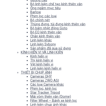
Gương cầu
Bộ linh kiện chế tạo kính thiên văn
Ống ngắm mục tiêu
Barlow
Phim lọc các loại
Bộ chỉnh nét
Thùng đựng, túi đựng kính thiên văn
Bộ bám nhật động Goto
Bộ EQ kính thiên văn
Chân kính thiên văn
Linh kiện khác
Linh kiện Svbony
Sản phẩm đã qua sử dụng
KÍNH HIỂN VI VÀ LINH KIỆN
Kính hiển vi
Thị kính hiển vi
Vật kính hiển vi
Linh kiện kính hiển vi
THIẾT BỊ CHỤP ẢNH
Cameras QHY
Cameras ZWO ASI
Các loại Camera khác
Phim lọc, kính lọc
Star Tracker Tripod
Mái vòm thiên văn (Dome)
Filter Wheel – Bánh xe kính lọc
Linh kiện chụp ảnh khác