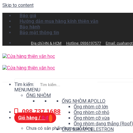
Skip to content
Báo giá
Hướng dẫn mua hàng kính thiên văn
Bảo hành
Bảo mật thông tin
Địa chỉ HN & HCM
Hotline: 0936197577
Email: cuahang
Tìm kiếm:
MENU
MENU
ỐNG NHÒM
ỐNG NHÒM APOLLO
Ống nhòm cỡ lớn
098.737.1688
Ống nhòm cỡ nhỏ
Giỏ hàng /
0
₫
Ống nhòm cỡ vừa
Ống nhòm dạng thẳng (Roof)
Chưa có sản phẩm trong giỏ hàng.
ỐNG NHÒM CELESTRON