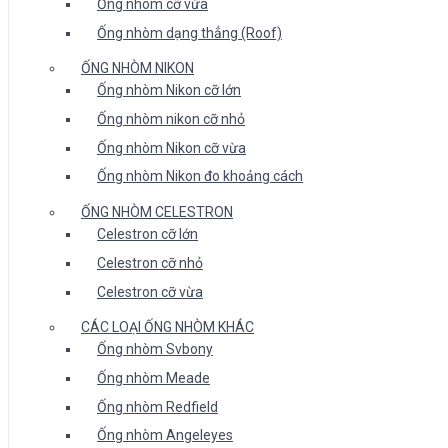
Ống nhòm cỡ vừa
Ống nhòm dạng thẳng (Roof)
ỐNG NHÒM NIKON
Ống nhòm Nikon cỡ lớn
Ống nhòm nikon cỡ nhỏ
Ống nhòm Nikon cỡ vừa
Ống nhòm Nikon đo khoảng cách
ỐNG NHÒM CELESTRON
Celestron cỡ lớn
Celestron cỡ nhỏ
Celestron cỡ vừa
CÁC LOẠI ỐNG NHÒM KHÁC
Ống nhòm Svbony
Ống nhòm Meade
Ống nhòm Redfield
Ống nhòm Angeleyes