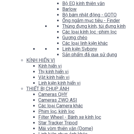
Bộ EQ kính thiên văn
Barlow
Bộ bám nhật động - GOTO
Ống ngắm mục tiêu - Finder
Thùng đựng kính, túi đựng kính
Các loại kính lọc -phim lọc
Gương chéo
Các loại linh kiện khác
Linh kiện Svbony
Sản phẩm đã qua sử dụng
KÍNH HIỂN VI
Kính hiển vi
Thị kính hiển vi
Vật kính hiển vi
Linh kiện kính hiển vi
THIẾT BỊ CHỤP ẢNH
Cameras QHY
Cameras ZWO ASI
Các loại Camera khác
Phim lọc, kính lọc
Filter Wheel - Bánh xe kính lọc
Star Tracker Tripod
Mái vòm thiên văn (Dome)