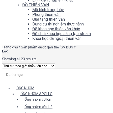
Linh kiện chụp ảnh khác
ĐỒ THIÊN VĂN
Mô hình trưng bày
Phòng thiên văn
Quà tặng thiên văn
Dụng cụ thí nghiệm thực hành
Đồ khoa học thiên văn khác
Đồ chơi khoa học sáng tạo steam
Khóa học dã ngoại thiên văn
Trang chủ
/
Sản phẩm được gắn thẻ “SV BONY”
Lọc
Showing all 23 results
Danh mục
ỐNG NHÒM
ỐNG NHÒM APOLLO
Ống nhòm cỡ lớn
Ống nhòm cỡ nhỏ