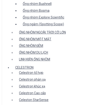
Ống nhòm Bushnell
Ống nhòm Bosma
Ống nhòm Explore Scientific
Ống ngắm (Spotting Scope)
ỐNG NHÒM NGOÀI TRỜI CỠ LỚN
ỐNG NHÒM MỘT MẮT
ỐNG NHÒM ĐÊM
ỐNG NHÒM DU LỊCH
LINH KIỆN ỐNG NHÒM
CELESTRON
Celestron tổ hợp
Celestron phản xạ
Celestron khúc xạ
Celestron Cao cấp
Celeston StarSense