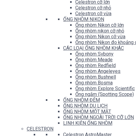
Celestron cỡ lớn
Celestron cỡ nhỏ
Celestron cỡ vừa
ỐNG NHÒM NIKON
Ống nhòm Nikon cỡ lớn
Ống nhòm nikon cỡ nhỏ
Ống nhòm Nikon cỡ vừa
Ống nhòm Nikon đo khoảng 
CÁC LOẠI ỐNG NHÒM KHÁC
Ống nhòm Svbony
Ống nhòm Meade
Ống nhòm Redfield
Ống nhòm Angeleyes
Ống nhòm Bushnell
Ống nhòm Bosma
Ống nhòm Explore Scientific
Ống ngắm (Spotting Scope)
ỐNG NHÒM ĐÊM
ỐNG NHÒM DU LỊCH
ỐNG NHÒM MỘT MẮT
ỐNG NHÒM NGOÀI TRỜI CỠ LỚN
LINH KIỆN ỐNG NHÒM
CELESTRON
Celestron AstroMaster