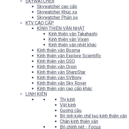
SKYWATCHER
Skywatcher cao cấp
Skywatcher Khúc xạ
Skywatcher Phản xạ
KTV CAO CẤP
KÍNH THIÊN VĂN NHẬT
Kính thiên văn Takahashi
Kính thiên văn Vixen
Kính thiên văn nhật khác
Kính thiên văn Bosma
Kính thiên văn Explore Scientific
Kính thiên văn GSO
Kính thiên văn Orion
Kính thiên văn SharpStar
Kính thiên văn SVBony
Kính thiên văn Sky Rover
Kính thiên văn cao cấp khác
LINH KIỆN
Thị kính
Vật kính
Gương cầu
Bộ linh kiện chế tạo kính thiên văn
Chân kính thiên văn
Bộ chỉnh nét - Focus