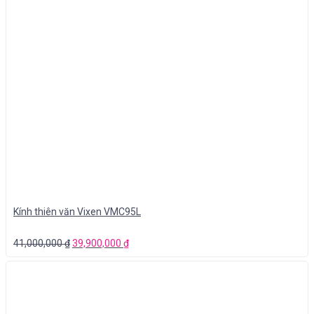
Kính thiên văn Vixen VMC95L
41,000,000
₫
39,900,000
₫