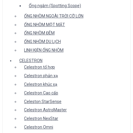
Ống ngắm (Spotting Scope)
ỐNG NHÒM NGOÀI TRỜI CỠ LỚN
ỐNG NHÒM MỘT MẮT
ỐNG NHÒM ĐÊM
ỐNG NHÒM DU LỊCH
LINH KIỆN ỐNG NHÒM
CELESTRON
Celestron tổ hợp
Celestron phản xạ
Celestron khúc xạ
Celestron Cao cấp
Celeston StarSense
Celestron AstroMaster
Celestron NexStar
Celestron Omni