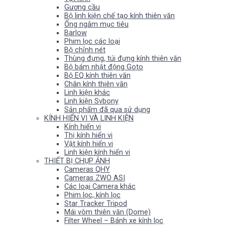
Gương cầu
Bộ linh kiện chế tạo kính thiên văn
Ống ngắm mục tiêu
Barlow
Phim lọc các loại
Bộ chỉnh nét
Thùng đựng, túi đựng kính thiên văn
Bộ bám nhật động Goto
Bộ EQ kính thiên văn
Chân kính thiên văn
Linh kiện khác
Linh kiện Svbony
Sản phẩm đã qua sử dụng
KÍNH HIỂN VI VÀ LINH KIỆN
Kính hiển vi
Thị kính hiển vi
Vật kính hiển vi
Linh kiện kính hiển vi
THIẾT BỊ CHỤP ẢNH
Cameras QHY
Cameras ZWO ASI
Các loại Camera khác
Phim lọc, kính lọc
Star Tracker Tripod
Mái vòm thiên văn (Dome)
Filter Wheel – Bánh xe kính lọc