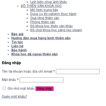
Linh kiện chụp ảnh khác
ĐỒ THIÊN VĂN KHOA HỌC
Mô hình trưng bày
Dụng cụ thí nghiệm thực hành
Quà tặng thiên văn
Phòng thiên văn
Đồ khoa học thiên văn khác
Đồ chơi khoa học sáng tạo steam
Báo giá
Hướng dẫn mua hàng kính thiên văn
Tin tức
Liên hệ
Bảo hành
Khóa học dã ngoại thiên văn
Đăng nhập
Tên tài khoản hoặc địa chỉ email
*
Mật khẩu
*
Ghi nhớ mật khẩu
Đăng nhập
Quên mật khẩu?