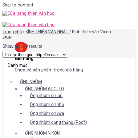
Skip to content
Trang chủ
/
KÍNH THIÊN VĂN NHẬT
/
Kính thiên văn Vixen
Lọc
Showing all 8 results
Giỏ hàng
Danh mục
Chưa có sản phẩm trong giỏ hàng.
ỐNG NHÒM
ỐNG NHÒM APOLLO
Ống nhòm cỡ lớn
Ống nhòm cỡ nhỏ
Ống nhòm cỡ vừa
Ống nhòm dạng thẳng (Roof)
ỐNG NHÒM NIKON