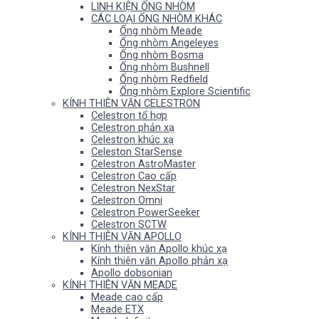
LINH KIỆN ỐNG NHÒM
CÁC LOẠI ỐNG NHÒM KHÁC
Ống nhòm Meade
Ống nhòm Angeleyes
Ống nhòm Bosma
Ống nhòm Bushnell
Ống nhòm Redfield
Ống nhòm Explore Scientific
KÍNH THIÊN VĂN CELESTRON
Celestron tổ hợp
Celestron phản xạ
Celestron khúc xạ
Celeston StarSense
Celestron AstroMaster
Celestron Cao cấp
Celestron NexStar
Celestron Omni
Celestron PowerSeeker
Celestron SCTW
KÍNH THIÊN VĂN APOLLO
Kính thiên văn Apollo khúc xạ
Kính thiên văn Apollo phản xạ
Apollo dobsonian
KÍNH THIÊN VĂN MEADE
Meade cao cấp
Meade ETX