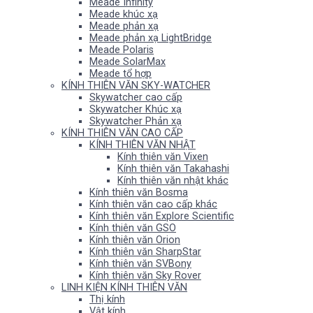
Meade Infinity
Meade khúc xạ
Meade phản xạ
Meade phản xạ LightBridge
Meade Polaris
Meade SolarMax
Meade tổ hợp
KÍNH THIÊN VĂN SKY-WATCHER
Skywatcher cao cấp
Skywatcher Khúc xạ
Skywatcher Phản xạ
KÍNH THIÊN VĂN CAO CẤP
KÍNH THIÊN VĂN NHẬT
Kính thiên văn Vixen
Kính thiên văn Takahashi
Kính thiên văn nhật khác
Kính thiên văn Bosma
Kính thiên văn cao cấp khác
Kính thiên văn Explore Scientific
Kính thiên văn GSO
Kính thiên văn Orion
Kính thiên văn SharpStar
Kính thiên văn SVBony
Kính thiên văn Sky Rover
LINH KIỆN KÍNH THIÊN VĂN
Thị kính
Vật kính