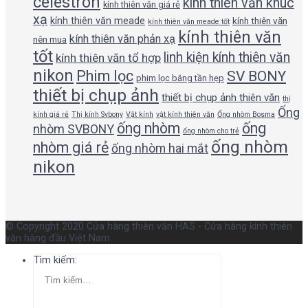
celestron
kính thiên văn khúc
kính thiên văn giá rẻ
xạ
kính thiên văn meade
kính thiên văn
kính thiên văn meade tốt
kính thiên văn
kính thiên văn phản xạ
nên mua
tốt
linh kiện kính thiên văn
kính thiên văn tổ hợp
nikon
Phim lọc
SV BONY
phim lọc băng tần hẹp
thiết bị chụp ảnh
thiết bị chụp ảnh thiên văn
thị
Ống
kính giá rẻ
Thị kính Svbony
Vật kính
vật kính thiên văn
Ống nhòm Bosma
ống nhòm
ống
nhòm SVBONY
ống nhòm cho trẻ
ống nhòm
nhòm giá rẻ
ống nhòm hai mắt
nikon
© Copyright 2020 Cửa hàng thiên văn HAS - Cửa hàng kính thiên
văn hàng đầu Việt Nam
Tìm kiếm: