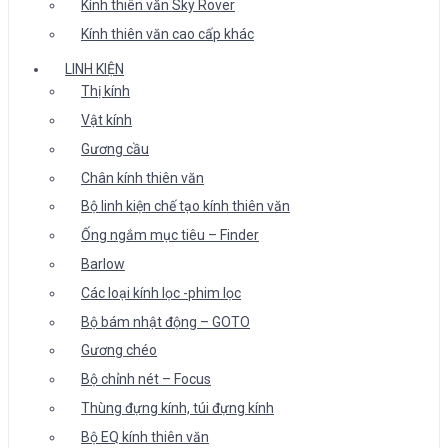
Kính thiên văn Sky Rover
Kính thiên văn cao cấp khác
LINH KIỆN
Thị kính
Vật kính
Gương cầu
Chân kính thiên văn
Bộ linh kiện chế tạo kính thiên văn
Ống ngắm mục tiêu – Finder
Barlow
Các loại kính lọc -phim lọc
Bộ bám nhật động – GOTO
Gương chéo
Bộ chỉnh nét – Focus
Thùng đựng kính, túi đựng kính
Bộ EQ kính thiên văn