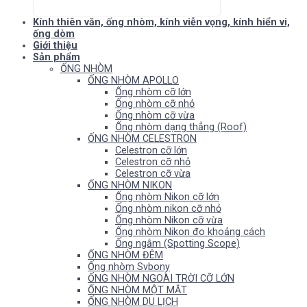
Kính thiên văn, ống nhòm, kính viễn vọng, kính hiển vi,
ống dòm
Giới thiệu
Sản phẩm
ỐNG NHÒM
ỐNG NHÒM APOLLO
Ống nhòm cỡ lớn
Ống nhòm cỡ nhỏ
Ống nhòm cỡ vừa
Ống nhòm dạng thẳng (Roof)
ỐNG NHÒM CELESTRON
Celestron cỡ lớn
Celestron cỡ nhỏ
Celestron cỡ vừa
ỐNG NHÒM NIKON
Ống nhòm Nikon cỡ lớn
Ống nhòm nikon cỡ nhỏ
Ống nhòm Nikon cỡ vừa
Ống nhòm Nikon đo khoảng cách
Ống ngắm (Spotting Scope)
ỐNG NHÒM ĐÊM
Ống nhòm Svbony
ỐNG NHÒM NGOÀI TRỜI CỠ LỚN
ỐNG NHÒM MỘT MẮT
ỐNG NHÒM DU LỊCH