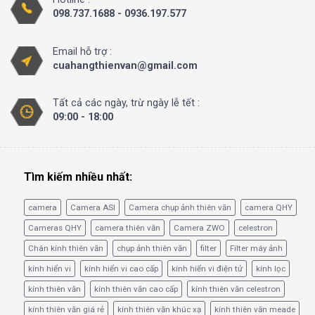
098.737.1688 - 0936.197.577
Email hỗ trợ :
cuahangthienvan@gmail.com
Tất cả các ngày, trừ ngày lễ tết :
09:00 - 18:00
Tìm kiếm nhiều nhất:
camera
Camera ASI
Camera chụp ảnh thiên văn
camera QHY
Cameras QHY
camera thiên văn
Camera ZWO
celestron
Chân kính thiên văn
chụp ảnh thiên văn
filter
Filter máy ảnh
kính hiển vi
kính hiển vi cao cấp
kính hiển vi điện tử
kính lọc
kính thiên văn
kính thiên văn cao cấp
kính thiên văn celestron
kính thiên văn giá rẻ
kính thiên văn khúc xạ
kính thiên văn meade