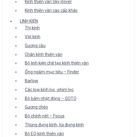
Kính thiên văn Sky Rover
Kính thiên văn cao cấp khác
LINH KIỆN
Thị kính
Vật kính
Gương cầu
Chân kính thiên văn
Bộ linh kiện chế tạo kính thiên văn
Ống ngắm mục tiêu – Finder
Barlow
Các loại kính lọc -phim lọc
Bộ bám nhật động – GOTO
Gương chéo
Bộ chỉnh nét – Focus
Thùng đựng kính, túi đựng kính
Bộ EQ kính thiên văn