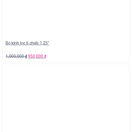
Bộ kính lọc 6 chiếc 1,25″
1,000,000
₫
950,000
₫