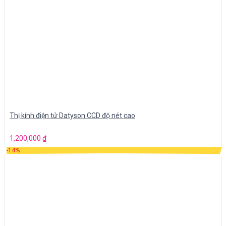
Thị kính điện tử Datyson CCD độ nét cao
1,200,000
₫
-14%