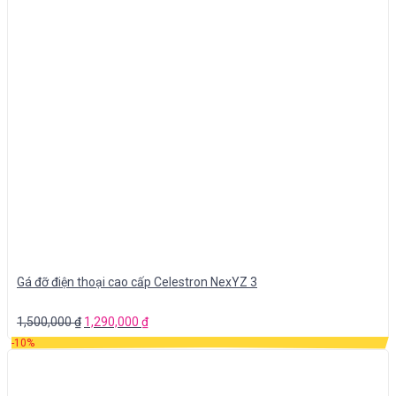
Gá đỡ điện thoại cao cấp Celestron NexYZ 3
1,500,000
₫
1,290,000
₫
-10%