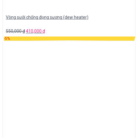
Vòng sưởi chống đọng sương (dew heater)
550,000
₫
410,000
₫
-5%