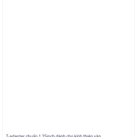
T-adapter chuẩn 1.25inch dành cho kính thiên văn