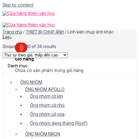
Skip to content
Trang chủ
/
THIẾT BỊ CHỤP ẢNH
/
Linh kiện chụp ảnh khác
Lọc
Showing 1–30 of 34 results
Giỏ hàng
Danh mục
Chưa có sản phẩm trong giỏ hàng.
ỐNG NHÒM
ỐNG NHÒM APOLLO
Ống nhòm cỡ lớn
Ống nhòm cỡ nhỏ
Ống nhòm cỡ vừa
Ống nhòm dạng thẳng (Roof)
ỐNG NHÒM NIKON