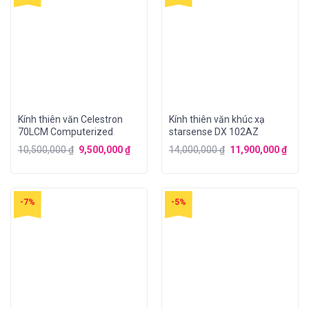
Kính thiên văn Celestron
Kính thiên văn khúc xạ
70LCM Computerized
starsense DX 102AZ
10,500,000
₫
9,500,000
₫
14,000,000
₫
11,900,000
₫
-7%
-5%