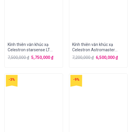
Kính thiên văn khúc xạ
Kính thiên văn khúc xạ
Celestron starsense LT
Celestron Astromaster
80AZ
70EQ
7,500,000
₫
5,750,000
₫
7,200,000
₫
6,500,000
₫
-3%
-9%