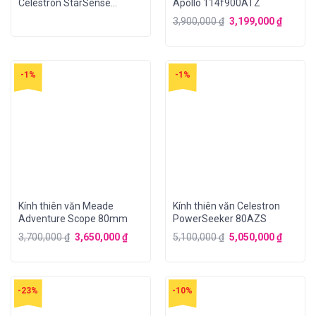
Celestron StarSense
Apollo 114f900ATZ
Explorer LT 70AZ
3,900,000
₫
3,199,000
₫
-1%
-1%
Kính thiên văn Meade
Kính thiên văn Celestron
Adventure Scope 80mm
PowerSeeker 80AZS
3,700,000
₫
3,650,000
₫
5,100,000
₫
5,050,000
₫
-23%
-10%