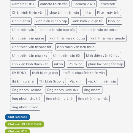
Cameras QHY
camera thiên văn
Camera ZWO
celestron
Chân kính thiên văn
chụp ảnh thiên văn
filter
Filter máy ảnh
kính hiển vi
kính hiển vi cao cấp
kính hiển vi điện tử
kính lọc
kính thiên văn
kính thiên văn cao cấp
kính thiên văn celestron
kính thiên văn giá rẻ
kính thiên văn khúc xạ
kính thiên văn meade
kính thiên văn meade tốt
kính thiên văn nên mua
kính thiên văn phản xạ
kính thiên văn tốt
kính thiên văn tổ hợp
linh kiện kính thiên văn
nikon
Phim lọc
phim lọc băng tần hẹp
SV BONY
thiết bị chụp ảnh
thiết bị chụp ảnh thiên văn
thị kính giá rẻ
Thị kính Svbony
Vật kính
vật kính thiên văn
Ống nhòm Bosma
Ống nhòm SVBONY
ống nhòm
ống nhòm cho trẻ
ống nhòm giá rẻ
ống nhòm hai mắt
ống nhòm nikon
Chat Facebook
Chat zalo HN: 0987371688
Chat zalo HCM