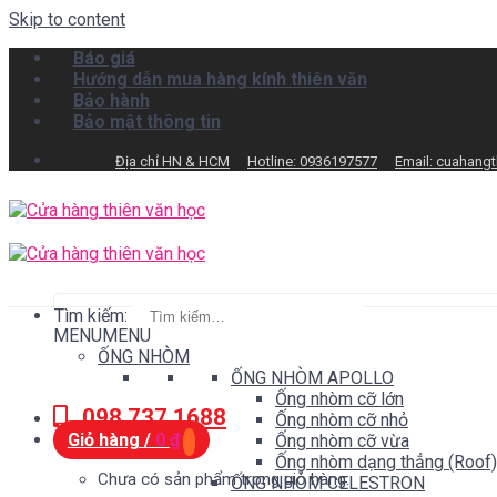
Skip to content
Báo giá
Hướng dẫn mua hàng kính thiên văn
Bảo hành
Bảo mật thông tin
Địa chỉ HN & HCM
Hotline: 0936197577
Email: cuahang
Tìm kiếm:
MENU
MENU
ỐNG NHÒM
ỐNG NHÒM APOLLO
Ống nhòm cỡ lớn
098.737.1688
Ống nhòm cỡ nhỏ
Giỏ hàng /
0
₫
Ống nhòm cỡ vừa
Ống nhòm dạng thẳng (Roof)
Chưa có sản phẩm trong giỏ hàng.
ỐNG NHÒM CELESTRON