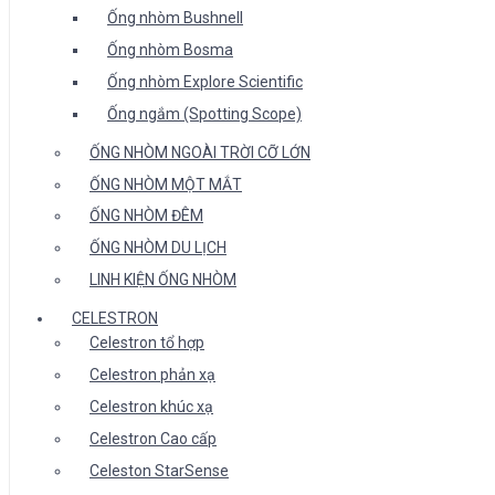
Ống nhòm Bushnell
Ống nhòm Bosma
Ống nhòm Explore Scientific
Ống ngắm (Spotting Scope)
ỐNG NHÒM NGOÀI TRỜI CỠ LỚN
ỐNG NHÒM MỘT MẮT
ỐNG NHÒM ĐÊM
ỐNG NHÒM DU LỊCH
LINH KIỆN ỐNG NHÒM
CELESTRON
Celestron tổ hợp
Celestron phản xạ
Celestron khúc xạ
Celestron Cao cấp
Celeston StarSense