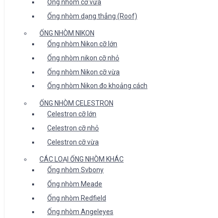
Ống nhòm cỡ vừa
Ống nhòm dạng thẳng (Roof)
ỐNG NHÒM NIKON
Ống nhòm Nikon cỡ lớn
Ống nhòm nikon cỡ nhỏ
Ống nhòm Nikon cỡ vừa
Ống nhòm Nikon đo khoảng cách
ỐNG NHÒM CELESTRON
Celestron cỡ lớn
Celestron cỡ nhỏ
Celestron cỡ vừa
CÁC LOẠI ỐNG NHÒM KHÁC
Ống nhòm Svbony
Ống nhòm Meade
Ống nhòm Redfield
Ống nhòm Angeleyes