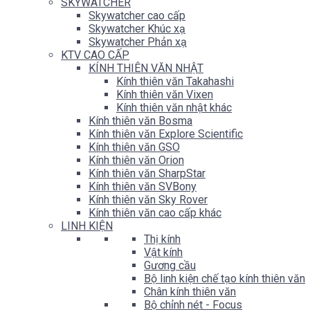
SKYWATCHER
Skywatcher cao cấp
Skywatcher Khúc xạ
Skywatcher Phản xạ
KTV CAO CẤP
KÍNH THIÊN VĂN NHẬT
Kính thiên văn Takahashi
Kính thiên văn Vixen
Kính thiên văn nhật khác
Kính thiên văn Bosma
Kính thiên văn Explore Scientific
Kính thiên văn GSO
Kính thiên văn Orion
Kính thiên văn SharpStar
Kính thiên văn SVBony
Kính thiên văn Sky Rover
Kính thiên văn cao cấp khác
LINH KIỆN
Thị kính
Vật kính
Gương cầu
Bộ linh kiện chế tạo kính thiên văn
Chân kính thiên văn
Bộ chỉnh nét - Focus