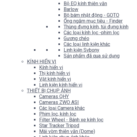
Bộ EQ kính thiên văn
Barlow
Bộ bám nhật động - GOTO
Ống ngắm mục tiêu - Finder
Thùng đựng kính, túi đựng kính
Các loại kính lọc -phim lọc
Gương chéo
Các loại linh kiện khác
Linh kiện Svbony
Sản phẩm đã qua sử dụng
KÍNH HIỂN VI
Kính hiển vi
Thị kính hiển vi
Vật kính hiển vi
Linh kiện kính hiển vi
THIẾT BỊ CHỤP ẢNH
Cameras QHY
Cameras ZWO ASI
Các loại Camera khác
Phim lọc, kính lọc
Filter Wheel - Bánh xe kính lọc
Star Tracker Tripod
Mái vòm thiên văn (Dome)