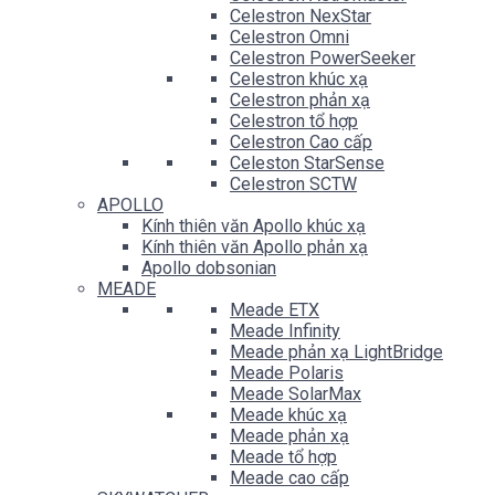
Celestron NexStar
Celestron Omni
Celestron PowerSeeker
Celestron khúc xạ
Celestron phản xạ
Celestron tổ hợp
Celestron Cao cấp
Celeston StarSense
Celestron SCTW
APOLLO
Kính thiên văn Apollo khúc xạ
Kính thiên văn Apollo phản xạ
Apollo dobsonian
MEADE
Meade ETX
Meade Infinity
Meade phản xạ LightBridge
Meade Polaris
Meade SolarMax
Meade khúc xạ
Meade phản xạ
Meade tổ hợp
Meade cao cấp