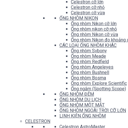
Celestron cỡ lớn
Celestron cỡ nhỏ
Celestron cỡ vừa
ỐNG NHÒM NIKON
Ống nhòm Nikon cỡ lớn
Ống nhòm nikon cỡ nhỏ
Ống nhòm Nikon cỡ vừa
Ống nhòm Nikon đo khoảng 
CÁC LOẠI ỐNG NHÒM KHÁC
Ống nhòm Svbony
Ống nhòm Meade
Ống nhòm Redfield
Ống nhòm Angeleyes
Ống nhòm Bushnell
Ống nhòm Bosma
Ống nhòm Explore Scientific
Ống ngắm (Spotting Scope)
ỐNG NHÒM ĐÊM
ỐNG NHÒM DU LỊCH
ỐNG NHÒM MỘT MẮT
ỐNG NHÒM NGOÀI TRỜI CỠ LỚN
LINH KIỆN ỐNG NHÒM
CELESTRON
Celestron AstroMaster