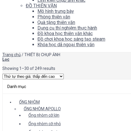
Linh kiện chụp ảnh khác
ĐỒ THIÊN VĂN
Mô hình trưng bày
Phòng thiên văn
Quà tặng thiên văn
Dụng cụ thí nghiệm thực hành
Đồ khoa học thiên văn khác
Đồ chơi khoa học sáng tạo steam
Khóa học dã ngoại thiên văn
Trang chủ
/
THIẾT BỊ CHỤP ẢNH
Lọc
Showing 1–30 of 249 results
Danh mục
ỐNG NHÒM
ỐNG NHÒM APOLLO
Ống nhòm cỡ lớn
Ống nhòm cỡ nhỏ