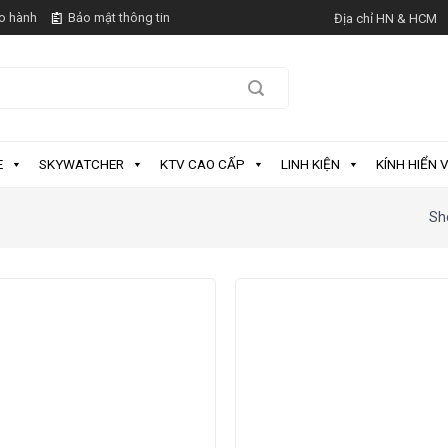
o hành
Bảo mật thông tin
Địa chỉ HN & HCM
E
SKYWATCHER
KTV CAO CẤP
LINH KIỆN
KÍNH HIỂN V
Sho