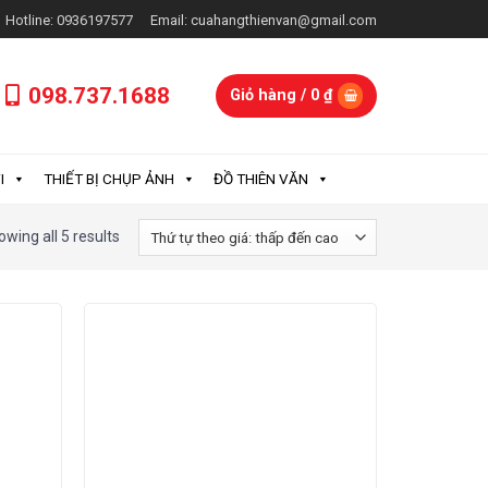
Hotline: 0936197577
Email: cuahangthienvan@gmail.com
098.737.1688
Giỏ hàng /
0
₫
I
THIẾT BỊ CHỤP ẢNH
ĐỒ THIÊN VĂN
wing all 5 results