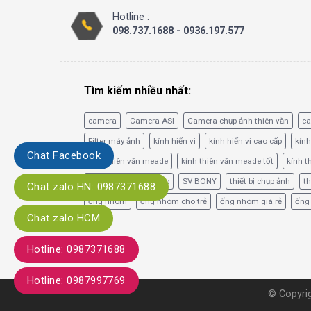
Hotline :
098.737.1688 - 0936.197.577
Tìm kiếm nhiều nhất:
camera
Camera ASI
Camera chụp ảnh thiên văn
c
Filter máy ảnh
kính hiển vi
kính hiển vi cao cấp
kính
Chat Facebook
kính thiên văn meade
kính thiên văn meade tốt
kính t
phim lọc băng tần hẹp
SV BONY
thiết bị chụp ảnh
th
Chat zalo HN: 0987371688
ống nhòm
ống nhòm cho trẻ
ống nhòm giá rẻ
ống
Chat zalo HCM
Hotline: 0987371688
Hotline: 0987997769
© Copyrig