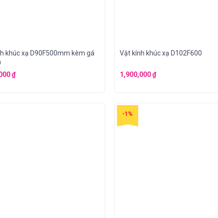
ính khúc xạ D90F500mm kèm gá
Vật kính khúc xạ D102F600
h
,000
₫
1,900,000
₫
-1%