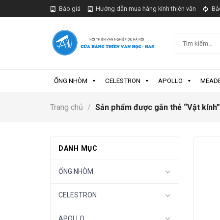
Skip
Báo giá
Hướng dẫn mua hàng kính thiên văn
Bả
to
content
Tìm
kiếm:
ỐNG NHÒM
CELESTRON
APOLLO
MEAD
Trang chủ
/
Sản phẩm được gắn thẻ “Vật kính”
DANH MỤC
ỐNG NHÒM
CELESTRON
APOLLO