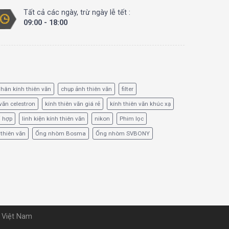
Tất cả các ngày, trừ ngày lễ tết :
09:00 - 18:00
hân kính thiên văn
chụp ảnh thiên văn
filter
văn celestron
kính thiên văn giá rẻ
kính thiên văn khúc xạ
ổ hợp
linh kiện kính thiên văn
nikon
Phim lọc
 thiên văn
Ống nhòm Bosma
Ống nhòm SVBONY
u Việt Nam