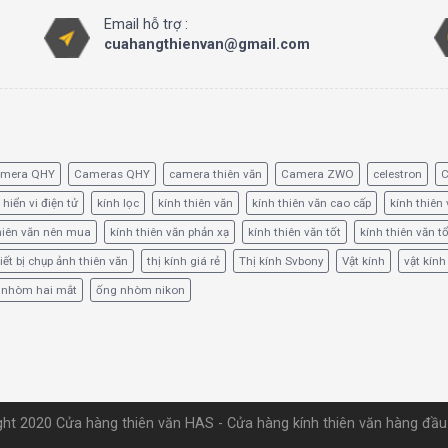
Email hỗ trợ :
cuahangthienvan@gmail.com
amera QHY
Cameras QHY
camera thiên văn
Camera ZWO
celestron
C
 hiển vi điện tử
kính lọc
kính thiên văn
kính thiên văn cao cấp
kính thiên 
hiên văn nên mua
kính thiên văn phản xạ
kính thiên văn tốt
kính thiên văn t
iết bị chụp ảnh thiên văn
thị kính giá rẻ
Thị kính Svbony
Vật kính
vật kính
 nhòm hai mắt
ống nhòm nikon
ht 2020 Cửa hàng thiên văn HAS - Cửa hàng kính thiên văn hàng đầ