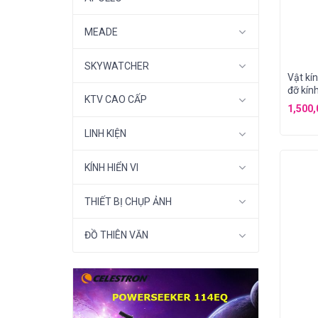
MEADE
SKYWATCHER
Vật k
đỡ kín
KTV CAO CẤP
1,500
LINH KIỆN
KÍNH HIỂN VI
THIẾT BỊ CHỤP ẢNH
ĐỒ THIÊN VĂN