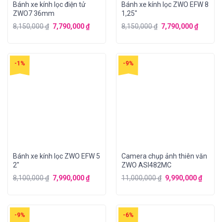
Bánh xe kính lọc điện tử
Bánh xe kính lọc ZWO EFW 8
ZWO7 36mm
1,25″
8,150,000
₫
7,790,000
₫
8,150,000
₫
7,790,000
₫
-1%
-9%
Bánh xe kính lọc ZWO EFW 5
Camera chụp ảnh thiên văn
2″
ZWO ASI482MC
8,100,000
₫
7,990,000
₫
11,000,000
₫
9,990,000
₫
-9%
-6%