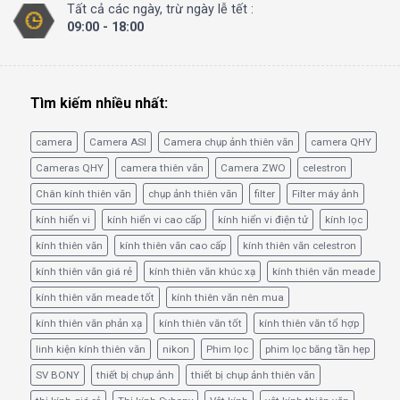
Tất cả các ngày, trừ ngày lễ tết :
09:00 - 18:00
Tìm kiếm nhiều nhất:
camera
Camera ASI
Camera chụp ảnh thiên văn
camera QHY
Cameras QHY
camera thiên văn
Camera ZWO
celestron
Chân kính thiên văn
chụp ảnh thiên văn
filter
Filter máy ảnh
kính hiển vi
kính hiển vi cao cấp
kính hiển vi điện tử
kính lọc
kính thiên văn
kính thiên văn cao cấp
kính thiên văn celestron
kính thiên văn giá rẻ
kính thiên văn khúc xạ
kính thiên văn meade
kính thiên văn meade tốt
kính thiên văn nên mua
kính thiên văn phản xạ
kính thiên văn tốt
kính thiên văn tổ hợp
linh kiện kính thiên văn
nikon
Phim lọc
phim lọc băng tần hẹp
SV BONY
thiết bị chụp ảnh
thiết bị chụp ảnh thiên văn