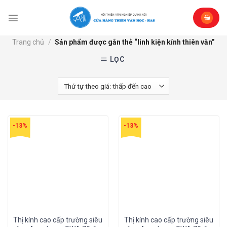
Skip
to
content
Trang chủ
/
Sản phẩm được gắn thẻ “linh kiện kính thiên văn”
LỌC
-13%
-13%
Thị kính cao cấp trường siêu
Thị kính cao cấp trường siêu