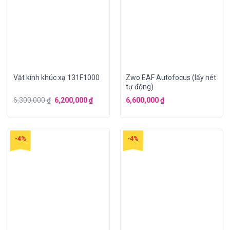
Vật kính khúc xạ 131F1000
Zwo EAF Autofocus (lấy nét
tự động)
6,300,000
₫
6,200,000
₫
6,600,000
₫
-4%
-4%