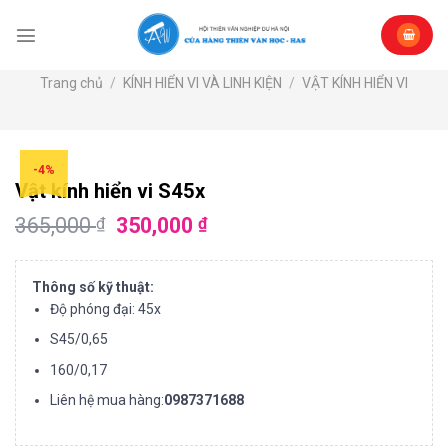
Skip
to
content
Trang chủ
/
KÍNH HIỂN VI VÀ LINH KIỆN
/
VẬT KÍNH HIỂN VI
-4%
Vật kính hiển vi S45x
365,000
350,000
₫
₫
Thông s
ố
k
ỹ
thu
ậ
t
:
Độ phóng đại: 45x
S45/0,65
160/0,17
Liên hệ mua hàng:
0987371688