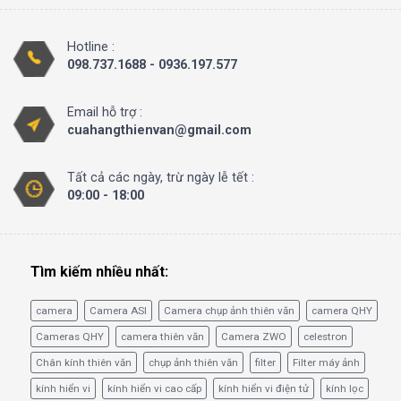
Hotline :
098.737.1688 - 0936.197.577
Email hỗ trợ :
cuahangthienvan@gmail.com
Tất cả các ngày, trừ ngày lễ tết :
09:00 - 18:00
Tìm kiếm nhiều nhất:
camera
Camera ASI
Camera chụp ảnh thiên văn
camera QHY
Cameras QHY
camera thiên văn
Camera ZWO
celestron
Chân kính thiên văn
chụp ảnh thiên văn
filter
Filter máy ảnh
kính hiển vi
kính hiển vi cao cấp
kính hiển vi điện tử
kính lọc