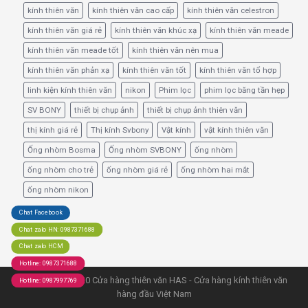
kính thiên văn
kính thiên văn cao cấp
kính thiên văn celestron
kính thiên văn giá rẻ
kính thiên văn khúc xạ
kính thiên văn meade
kính thiên văn meade tốt
kính thiên văn nên mua
kính thiên văn phản xạ
kính thiên văn tốt
kính thiên văn tổ hợp
linh kiện kính thiên văn
nikon
Phim lọc
phim lọc băng tần hẹp
SV BONY
thiết bị chụp ảnh
thiết bị chụp ảnh thiên văn
thị kính giá rẻ
Thị kính Svbony
Vật kính
vật kính thiên văn
Ống nhòm Bosma
Ống nhòm SVBONY
ống nhòm
ống nhòm cho trẻ
ống nhòm giá rẻ
ống nhòm hai mắt
ống nhòm nikon
Chat Facebook
Chat zalo HN: 0987371688
Chat zalo HCM
Hotline: 0987371688
© Copyright 2020 Cửa hàng thiên văn HAS - Cửa hàng kính thiên văn
Hotline: 0987997769
hàng đầu Việt Nam