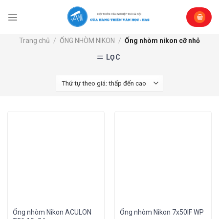
Skip
to
content
Trang chủ
/
ỐNG NHÒM NIKON
/
Ống nhòm nikon cỡ nhỏ
LỌC
Ống nhòm Nikon ACULON
Ống nhòm Nikon 7x50IF WP