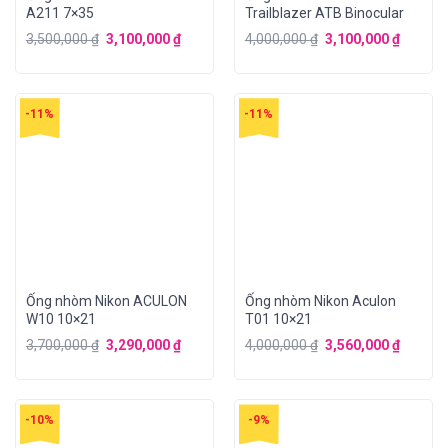
A211 7×35
Trailblazer ATB Binocular
3,500,000
₫
3,100,000
₫
4,000,000
₫
3,100,000
₫
-11%
-11%
Ống nhòm Nikon ACULON
Ống nhòm Nikon Aculon
W10 10×21
T01 10×21
3,700,000
₫
3,290,000
₫
4,000,000
₫
3,560,000
₫
-10%
-9%