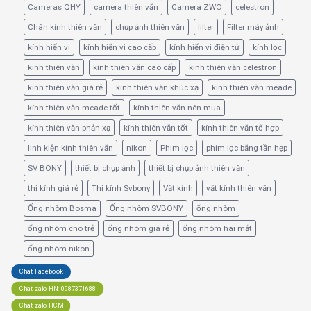
Cameras QHY
camera thiên văn
Camera ZWO
celestron
Chân kính thiên văn
chụp ảnh thiên văn
filter
Filter máy ảnh
kính hiển vi
kính hiển vi cao cấp
kính hiển vi điện tử
kính lọc
kính thiên văn
kính thiên văn cao cấp
kính thiên văn celestron
kính thiên văn giá rẻ
kính thiên văn khúc xạ
kính thiên văn meade
kính thiên văn meade tốt
kính thiên văn nên mua
kính thiên văn phản xạ
kính thiên văn tốt
kính thiên văn tổ hợp
linh kiện kính thiên văn
nikon
Phim lọc
phim lọc băng tần hẹp
SV BONY
thiết bị chụp ảnh
thiết bị chụp ảnh thiên văn
thị kính giá rẻ
Thị kính Svbony
Vật kính
vật kính thiên văn
Ống nhòm Bosma
Ống nhòm SVBONY
ống nhòm
ống nhòm cho trẻ
ống nhòm giá rẻ
ống nhòm hai mắt
ống nhòm nikon
Chat Facebook
Chat zalo HN: 0987371688
Chat zalo HCM