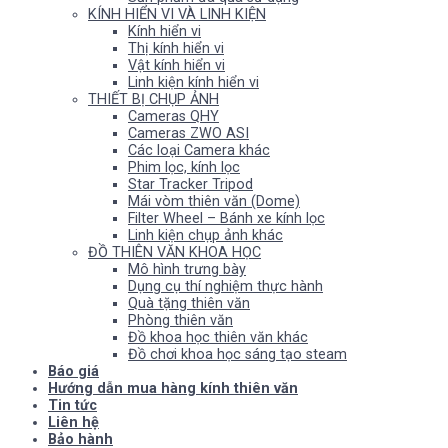
KÍNH HIỂN VI VÀ LINH KIỆN
Kính hiển vi
Thị kính hiển vi
Vật kính hiển vi
Linh kiện kính hiển vi
THIẾT BỊ CHỤP ẢNH
Cameras QHY
Cameras ZWO ASI
Các loại Camera khác
Phim lọc, kính lọc
Star Tracker Tripod
Mái vòm thiên văn (Dome)
Filter Wheel – Bánh xe kính lọc
Linh kiện chụp ảnh khác
ĐỒ THIÊN VĂN KHOA HỌC
Mô hình trưng bày
Dụng cụ thí nghiệm thực hành
Quà tặng thiên văn
Phòng thiên văn
Đồ khoa học thiên văn khác
Đồ chơi khoa học sáng tạo steam
Báo giá
Hướng dẫn mua hàng kính thiên văn
Tin tức
Liên hệ
Bảo hành