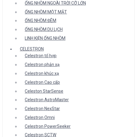
ỐNG NHÒM NGOÀI TRỜI CỠ LỚN
ỐNG NHÒM MỘT MẮT
ỐNG NHÒM ĐÊM
ỐNG NHÒM DU LỊCH
LINH KIỆN ỐNG NHÒM
CELESTRON
Celestron tổ hợp
Celestron phản xạ
Celestron khúc xạ
Celestron Cao cấp
Celeston StarSense
Celestron AstroMaster
Celestron NexStar
Celestron Omni
Celestron PowerSeeker
Celestron SCTW