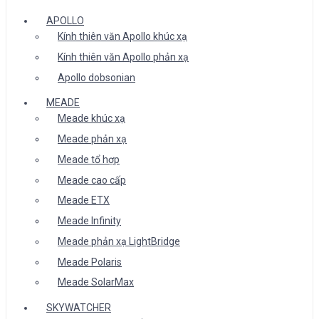
APOLLO
Kính thiên văn Apollo khúc xạ
Kính thiên văn Apollo phản xạ
Apollo dobsonian
MEADE
Meade khúc xạ
Meade phản xạ
Meade tổ hợp
Meade cao cấp
Meade ETX
Meade Infinity
Meade phản xạ LightBridge
Meade Polaris
Meade SolarMax
SKYWATCHER