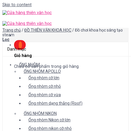
Skip to content
Trang chủ
/
ĐỒ THIÊN VĂN KHOA HỌC
/
Đồ chơi khoa học sáng tạo
steam
Lọc
Danh mục
Giỏ hàng
ỐNG NHÒM
Chưa có sản phẩm trong giỏ hàng.
ỐNG NHÒM APOLLO
Ống nhòm cỡ lớn
Ống nhòm cỡ nhỏ
Ống nhòm cỡ vừa
Ống nhòm dạng thẳng (Roof)
ỐNG NHÒM NIKON
Ống nhòm Nikon cỡ lớn
Ống nhòm nikon cỡ nhỏ