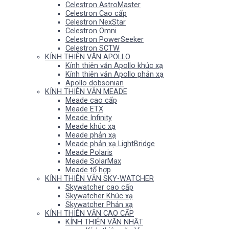
Celestron AstroMaster
Celestron Cao cấp
Celestron NexStar
Celestron Omni
Celestron PowerSeeker
Celestron SCTW
KÍNH THIÊN VĂN APOLLO
Kính thiên văn Apollo khúc xạ
Kính thiên văn Apollo phản xạ
Apollo dobsonian
KÍNH THIÊN VĂN MEADE
Meade cao cấp
Meade ETX
Meade Infinity
Meade khúc xạ
Meade phản xạ
Meade phản xạ LightBridge
Meade Polaris
Meade SolarMax
Meade tổ hợp
KÍNH THIÊN VĂN SKY-WATCHER
Skywatcher cao cấp
Skywatcher Khúc xạ
Skywatcher Phản xạ
KÍNH THIÊN VĂN CAO CẤP
KÍNH THIÊN VĂN NHẬT