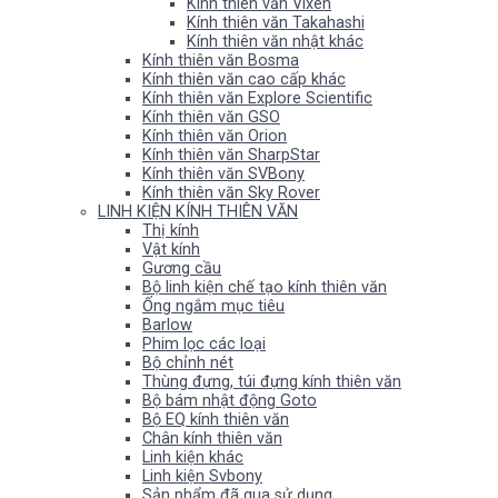
Kính thiên văn Vixen
Kính thiên văn Takahashi
Kính thiên văn nhật khác
Kính thiên văn Bosma
Kính thiên văn cao cấp khác
Kính thiên văn Explore Scientific
Kính thiên văn GSO
Kính thiên văn Orion
Kính thiên văn SharpStar
Kính thiên văn SVBony
Kính thiên văn Sky Rover
LINH KIỆN KÍNH THIÊN VĂN
Thị kính
Vật kính
Gương cầu
Bộ linh kiện chế tạo kính thiên văn
Ống ngắm mục tiêu
Barlow
Phim lọc các loại
Bộ chỉnh nét
Thùng đựng, túi đựng kính thiên văn
Bộ bám nhật động Goto
Bộ EQ kính thiên văn
Chân kính thiên văn
Linh kiện khác
Linh kiện Svbony
Sản phẩm đã qua sử dụng