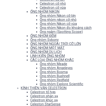
Celestron cỡ nhỏ
Celestron cỡ vừa
ỐNG NHÒM NIKON
Ống nhòm Nikon cỡ lớn
Ống nhòm nikon cỡ nhỏ
Ống nhòm Nikon cỡ vừa
Ống nhòm Nikon đo khoảng cách
Ống ngắm (Spotting Scope)
ỐNG NHÒM ĐÊM
Ống nhòm Svbony
ỐNG NHÒM NGOÀI TRỜI CỠ LỚN
ỐNG NHÒM MỘT MẮT
ỐNG NHÒM DU LỊCH
LINH KIỆN ỐNG NHÒM
CÁC LOẠI ỐNG NHÒM KHÁC
Ống nhòm Meade
Ống nhòm Angeleyes
Ống nhòm Bosma
Ống nhòm Bushnell
Ống nhòm Redfield
Ống nhòm Explore Scientific
KÍNH THIÊN VĂN CELESTRON
Celestron tổ hợp
Celestron phản xạ
Celestron khúc xạ
Celeston StarSense