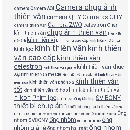
Camera chụp ảnh
camera
Camera ASI
thiên văn
camera QHY
Cameras QHY
Camera ZWO
celestron
Chân
camera thiên văn
chụp ảnh thiên văn
kính thiên văn
filter
Filter
kính hiển vi
kính hiển vi cao cấp
kính hiển vi điện tử
máy ảnh
kính thiên văn
kính thiên
kính lọc
văn cao cấp
kính thiên văn
celestron
kính thiên văn khúc
kính thiên văn giá rẻ
xạ
kính thiên văn meade
kính thiên văn
kính thiên văn meade tốt
kính thiên văn
kính thiên văn phản xạ
nên mua
tốt
linh kiện kính thiên văn
kính thiên văn tổ hợp
nikon
Phim lọc
SV BONY
phim lọc băng tần hẹp
thiết bị chụp ảnh
thiết bị chụp ảnh thiên văn
thị
Ống
kính giá rẻ
Thị kính Svbony
Vật kính
vật kính thiên văn
Ống nhòm Bosma
ống nhòm
ống
nhòm SVBONY
ống nhòm cho trẻ
ống nhòm
nhòm giá rẻ
ống nhòm hai mắt