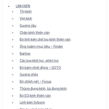
LINH KIỆN
Thị kính
Vật kính
Gương cầu
Chân kính thiên văn
Bộ linh kiện chế tạo kính thiên văn
Ống ngắm mục tiêu – Finder
Barlow
Các loại kính lọc -phim lọc
Bộ bám nhật động – GOTO
Gương chéo
Bộ chỉnh nét – Focus
Thùng đựng kính, túi đựng kính
Bộ EQ kính thiên văn
Linh kiện Svbony