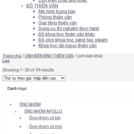
Linh kiện chụp ảnh khác
ĐỒ THIÊN VĂN
Mô hình trưng bày
Phòng thiên văn
Quà tặng thiên văn
Dụng cụ thí nghiệm thực hành
Đồ khoa học thiên văn khác
Đồ chơi khoa học sáng tạo steam
Khóa học dã ngoại thiên văn
Trang chủ
/
LINH KIỆN KÍNH THIÊN VĂN
/
Linh kiện khác
Lọc
Showing 1–30 of 59 results
Danh mục
ỐNG NHÒM
ỐNG NHÒM APOLLO
Ống nhòm cỡ lớn
Ống nhòm cỡ nhỏ