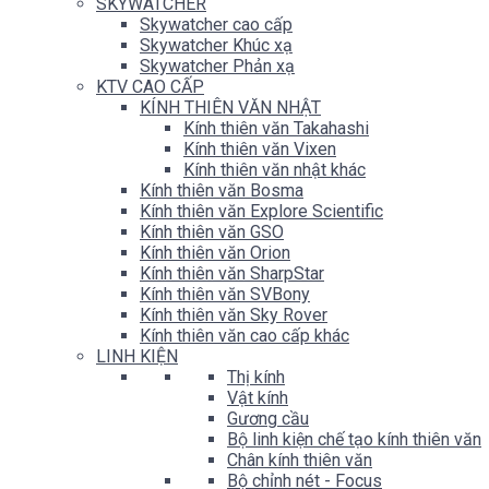
SKYWATCHER
Skywatcher cao cấp
Skywatcher Khúc xạ
Skywatcher Phản xạ
KTV CAO CẤP
KÍNH THIÊN VĂN NHẬT
Kính thiên văn Takahashi
Kính thiên văn Vixen
Kính thiên văn nhật khác
Kính thiên văn Bosma
Kính thiên văn Explore Scientific
Kính thiên văn GSO
Kính thiên văn Orion
Kính thiên văn SharpStar
Kính thiên văn SVBony
Kính thiên văn Sky Rover
Kính thiên văn cao cấp khác
LINH KIỆN
Thị kính
Vật kính
Gương cầu
Bộ linh kiện chế tạo kính thiên văn
Chân kính thiên văn
Bộ chỉnh nét - Focus