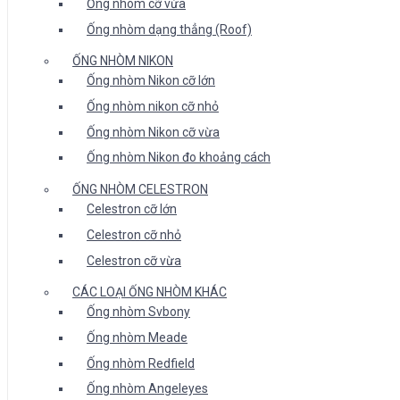
Ống nhòm cỡ vừa
Ống nhòm dạng thẳng (Roof)
ỐNG NHÒM NIKON
Ống nhòm Nikon cỡ lớn
Ống nhòm nikon cỡ nhỏ
Ống nhòm Nikon cỡ vừa
Ống nhòm Nikon đo khoảng cách
ỐNG NHÒM CELESTRON
Celestron cỡ lớn
Celestron cỡ nhỏ
Celestron cỡ vừa
CÁC LOẠI ỐNG NHÒM KHÁC
Ống nhòm Svbony
Ống nhòm Meade
Ống nhòm Redfield
Ống nhòm Angeleyes