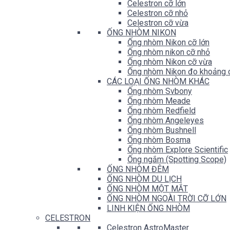
Celestron cỡ lớn
Celestron cỡ nhỏ
Celestron cỡ vừa
ỐNG NHÒM NIKON
Ống nhòm Nikon cỡ lớn
Ống nhòm nikon cỡ nhỏ
Ống nhòm Nikon cỡ vừa
Ống nhòm Nikon đo khoảng 
CÁC LOẠI ỐNG NHÒM KHÁC
Ống nhòm Svbony
Ống nhòm Meade
Ống nhòm Redfield
Ống nhòm Angeleyes
Ống nhòm Bushnell
Ống nhòm Bosma
Ống nhòm Explore Scientific
Ống ngắm (Spotting Scope)
ỐNG NHÒM ĐÊM
ỐNG NHÒM DU LỊCH
ỐNG NHÒM MỘT MẮT
ỐNG NHÒM NGOÀI TRỜI CỠ LỚN
LINH KIỆN ỐNG NHÒM
CELESTRON
Celestron AstroMaster