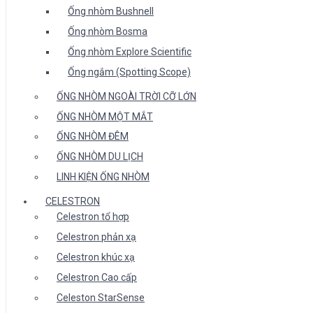
Ống nhòm Bushnell
Ống nhòm Bosma
Ống nhòm Explore Scientific
Ống ngắm (Spotting Scope)
ỐNG NHÒM NGOÀI TRỜI CỠ LỚN
ỐNG NHÒM MỘT MẮT
ỐNG NHÒM ĐÊM
ỐNG NHÒM DU LỊCH
LINH KIỆN ỐNG NHÒM
CELESTRON
Celestron tổ hợp
Celestron phản xạ
Celestron khúc xạ
Celestron Cao cấp
Celeston StarSense