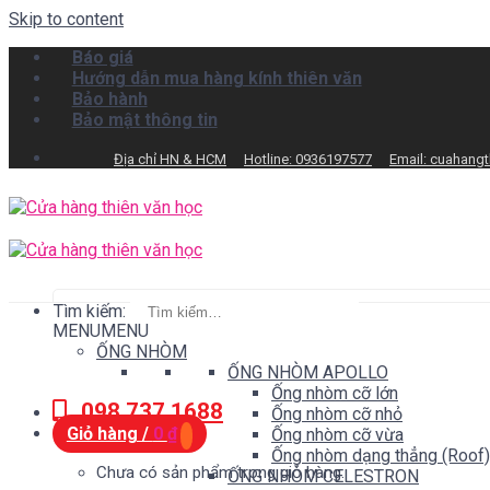
Skip to content
Báo giá
Hướng dẫn mua hàng kính thiên văn
Bảo hành
Bảo mật thông tin
Địa chỉ HN & HCM
Hotline: 0936197577
Email: cuahang
Tìm kiếm:
MENU
MENU
ỐNG NHÒM
ỐNG NHÒM APOLLO
Ống nhòm cỡ lớn
098.737.1688
Ống nhòm cỡ nhỏ
Giỏ hàng /
0
₫
Ống nhòm cỡ vừa
Ống nhòm dạng thẳng (Roof)
Chưa có sản phẩm trong giỏ hàng.
ỐNG NHÒM CELESTRON