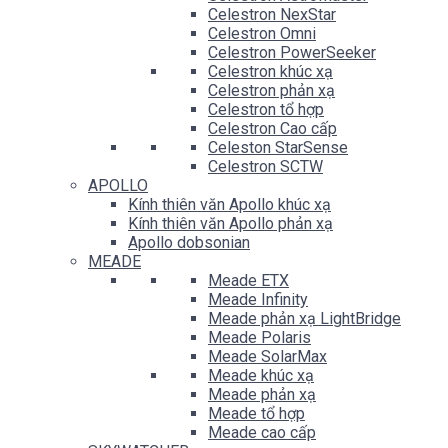
Celestron NexStar
Celestron Omni
Celestron PowerSeeker
Celestron khúc xạ
Celestron phản xạ
Celestron tổ hợp
Celestron Cao cấp
Celeston StarSense
Celestron SCTW
APOLLO
Kính thiên văn Apollo khúc xạ
Kính thiên văn Apollo phản xạ
Apollo dobsonian
MEADE
Meade ETX
Meade Infinity
Meade phản xạ LightBridge
Meade Polaris
Meade SolarMax
Meade khúc xạ
Meade phản xạ
Meade tổ hợp
Meade cao cấp