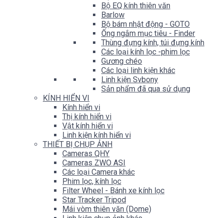
Bộ EQ kính thiên văn
Barlow
Bộ bám nhật động - GOTO
Ống ngắm mục tiêu - Finder
Thùng đựng kính, túi đựng kính
Các loại kính lọc -phim lọc
Gương chéo
Các loại linh kiện khác
Linh kiện Svbony
Sản phẩm đã qua sử dụng
KÍNH HIỂN VI
Kính hiển vi
Thị kính hiển vi
Vật kính hiển vi
Linh kiện kính hiển vi
THIẾT BỊ CHỤP ẢNH
Cameras QHY
Cameras ZWO ASI
Các loại Camera khác
Phim lọc, kính lọc
Filter Wheel - Bánh xe kính lọc
Star Tracker Tripod
Mái vòm thiên văn (Dome)