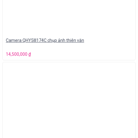
Camera QHY5III174C chụp ảnh thiên văn
14,500,000
₫