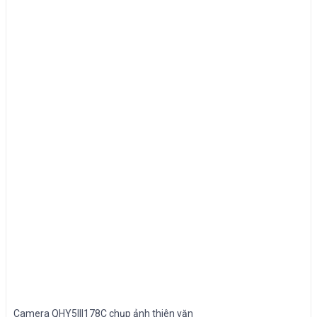
Camera QHY5III178C chụp ảnh thiên văn