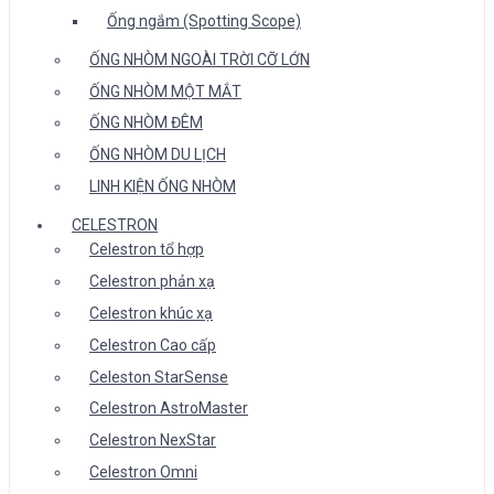
Ống ngắm (Spotting Scope)
ỐNG NHÒM NGOÀI TRỜI CỠ LỚN
ỐNG NHÒM MỘT MẮT
ỐNG NHÒM ĐÊM
ỐNG NHÒM DU LỊCH
LINH KIỆN ỐNG NHÒM
CELESTRON
Celestron tổ hợp
Celestron phản xạ
Celestron khúc xạ
Celestron Cao cấp
Celeston StarSense
Celestron AstroMaster
Celestron NexStar
Celestron Omni