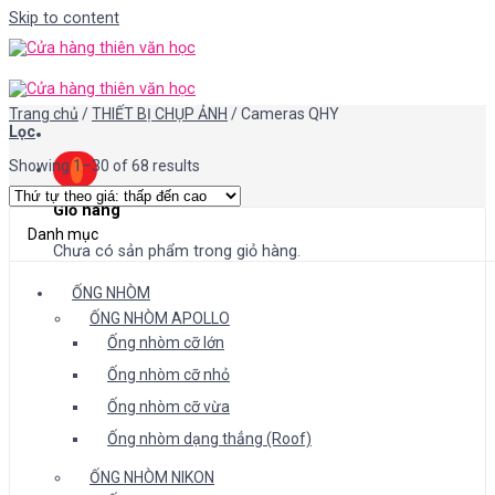
Skip to content
Trang chủ
/
THIẾT BỊ CHỤP ẢNH
/
Cameras QHY
Lọc
Showing 1–30 of 68 results
Giỏ hàng
Danh mục
Chưa có sản phẩm trong giỏ hàng.
ỐNG NHÒM
ỐNG NHÒM APOLLO
Ống nhòm cỡ lớn
Ống nhòm cỡ nhỏ
Ống nhòm cỡ vừa
Ống nhòm dạng thẳng (Roof)
ỐNG NHÒM NIKON