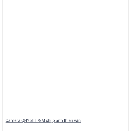
Camera QHY5III178M chụp ảnh thiên văn