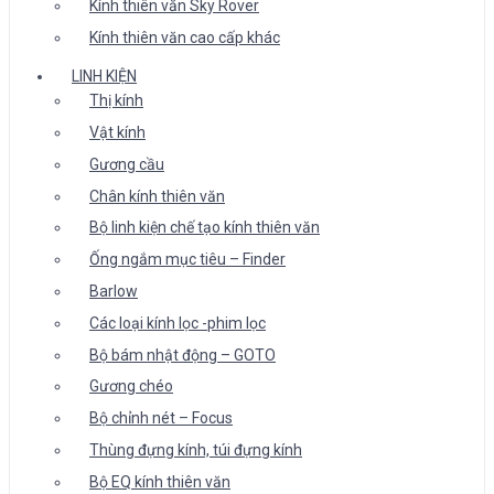
Kính thiên văn Sky Rover
Kính thiên văn cao cấp khác
LINH KIỆN
Thị kính
Vật kính
Gương cầu
Chân kính thiên văn
Bộ linh kiện chế tạo kính thiên văn
Ống ngắm mục tiêu – Finder
Barlow
Các loại kính lọc -phim lọc
Bộ bám nhật động – GOTO
Gương chéo
Bộ chỉnh nét – Focus
Thùng đựng kính, túi đựng kính
Bộ EQ kính thiên văn