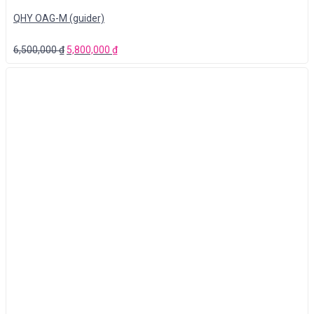
QHY OAG-M (guider)
6,500,000
₫
5,800,000
₫