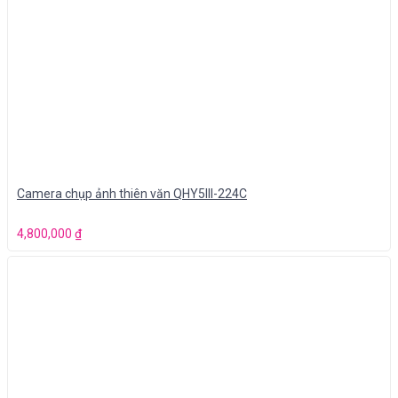
Camera chụp ảnh thiên văn QHY5III-224C
4,800,000
₫