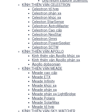
Ống nhòm Explore Scientific
KÍNH THIÊN VĂN CELESTRON
Celestron tổ hợp
Celestron phản xạ
Celestron khúc xạ
Celeston StarSense
Celestron AstroMaster
Celestron Cao cấp
Celestron NexStar
Celestron Omni
Celestron PowerSeeker
Celestron SCTW
KÍNH THIÊN VĂN APOLLO
Kính thiên văn Apollo khúc xạ
Kính thiên văn Apollo phản xạ
Apollo dobsonian
KÍNH THIÊN VĂN MEADE
Meade cao cấp
Meade ETX
Meade Infinity
Meade khúc xạ
Meade phản xạ
Meade phản xạ LightBridge
Meade Polaris
Meade SolarMax
Meade tổ hợp
KÍNH THIÊN VĂN SKY-WATCHER