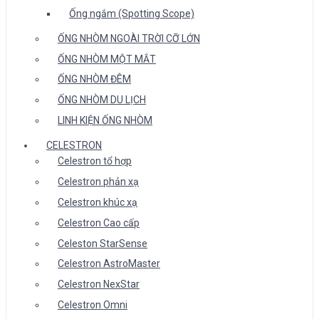
Ống ngắm (Spotting Scope)
ỐNG NHÒM NGOÀI TRỜI CỠ LỚN
ỐNG NHÒM MỘT MẮT
ỐNG NHÒM ĐÊM
ỐNG NHÒM DU LỊCH
LINH KIỆN ỐNG NHÒM
CELESTRON
Celestron tổ hợp
Celestron phản xạ
Celestron khúc xạ
Celestron Cao cấp
Celeston StarSense
Celestron AstroMaster
Celestron NexStar
Celestron Omni