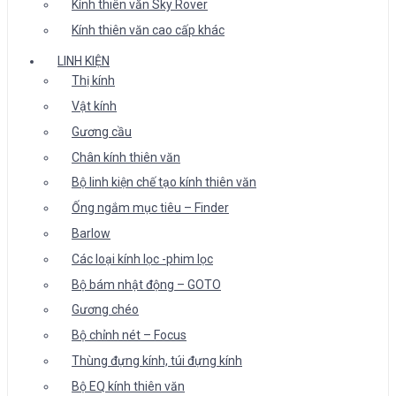
Kính thiên văn Sky Rover
Kính thiên văn cao cấp khác
LINH KIỆN
Thị kính
Vật kính
Gương cầu
Chân kính thiên văn
Bộ linh kiện chế tạo kính thiên văn
Ống ngắm mục tiêu – Finder
Barlow
Các loại kính lọc -phim lọc
Bộ bám nhật động – GOTO
Gương chéo
Bộ chỉnh nét – Focus
Thùng đựng kính, túi đựng kính
Bộ EQ kính thiên văn