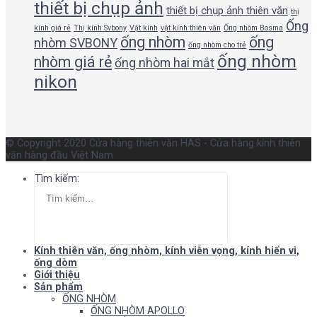
thiết bị chụp ảnh
thiết bị chụp ảnh thiên văn
thị
Ống
kính giá rẻ
Thị kính Svbony
Vật kính
vật kính thiên văn
Ống nhòm Bosma
ống nhòm
ống
nhòm SVBONY
ống nhòm cho trẻ
ống nhòm
nhòm giá rẻ
ống nhòm hai mắt
nikon
© Copyright 2020 Cửa hàng thiên văn HAS - Cửa hàng kính thiên
văn hàng đầu Việt Nam
Tìm kiếm:
Kính thiên văn, ống nhòm, kính viễn vọng, kính hiển vi,
ống dòm
Giới thiệu
Sản phẩm
ỐNG NHÒM
ỐNG NHÒM APOLLO