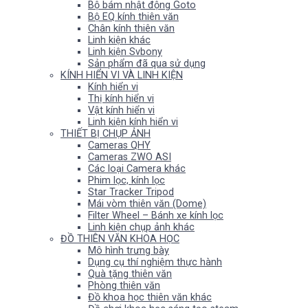
Bộ bám nhật động Goto
Bộ EQ kính thiên văn
Chân kính thiên văn
Linh kiện khác
Linh kiện Svbony
Sản phẩm đã qua sử dụng
KÍNH HIỂN VI VÀ LINH KIỆN
Kính hiển vi
Thị kính hiển vi
Vật kính hiển vi
Linh kiện kính hiển vi
THIẾT BỊ CHỤP ẢNH
Cameras QHY
Cameras ZWO ASI
Các loại Camera khác
Phim lọc, kính lọc
Star Tracker Tripod
Mái vòm thiên văn (Dome)
Filter Wheel – Bánh xe kính lọc
Linh kiện chụp ảnh khác
ĐỒ THIÊN VĂN KHOA HỌC
Mô hình trưng bày
Dụng cụ thí nghiệm thực hành
Quà tặng thiên văn
Phòng thiên văn
Đồ khoa học thiên văn khác