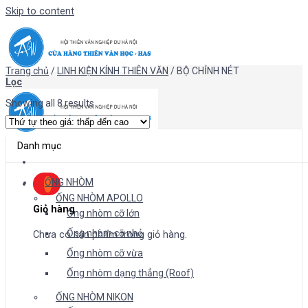
Skip to content
Trang chủ
/
LINH KIỆN KÍNH THIÊN VĂN
/
BỘ CHỈNH NÉT
Lọc
Showing all 8 results
Danh mục
ỐNG NHÒM
ỐNG NHÒM APOLLO
Giỏ hàng
Ống nhòm cỡ lớn
Ống nhòm cỡ nhỏ
Chưa có sản phẩm trong giỏ hàng.
Ống nhòm cỡ vừa
Ống nhòm dạng thẳng (Roof)
ỐNG NHÒM NIKON