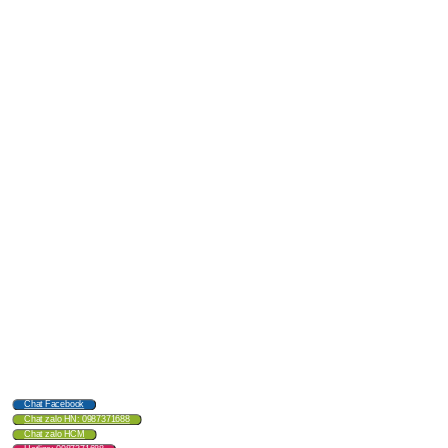
Chat Facebook
Chat zalo HN: 0987371688
Chat zalo HCM