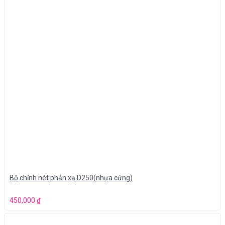
Bộ chỉnh nét phản xạ D250(nhựa cứng)
450,000
₫