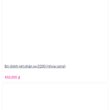
Bộ chỉnh nét phản xạ D200 (nhựa cứng)
450,000
₫