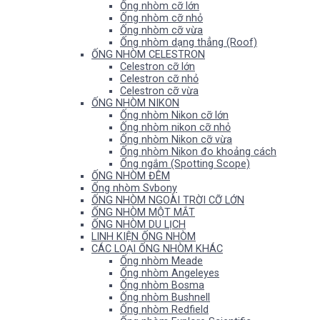
Ống nhòm cỡ lớn
Ống nhòm cỡ nhỏ
Ống nhòm cỡ vừa
Ống nhòm dạng thẳng (Roof)
ỐNG NHÒM CELESTRON
Celestron cỡ lớn
Celestron cỡ nhỏ
Celestron cỡ vừa
ỐNG NHÒM NIKON
Ống nhòm Nikon cỡ lớn
Ống nhòm nikon cỡ nhỏ
Ống nhòm Nikon cỡ vừa
Ống nhòm Nikon đo khoảng cách
Ống ngắm (Spotting Scope)
ỐNG NHÒM ĐÊM
Ống nhòm Svbony
ỐNG NHÒM NGOÀI TRỜI CỠ LỚN
ỐNG NHÒM MỘT MẮT
ỐNG NHÒM DU LỊCH
LINH KIỆN ỐNG NHÒM
CÁC LOẠI ỐNG NHÒM KHÁC
Ống nhòm Meade
Ống nhòm Angeleyes
Ống nhòm Bosma
Ống nhòm Bushnell
Ống nhòm Redfield