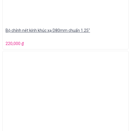
Bộ chỉnh nét kính khúc xạ D80mm chuẩn 1.25″
220,000
₫