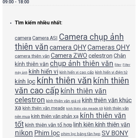
09:00 - 18:00
Tìm kiếm nhiều nhất:
Camera chụp ảnh
camera
Camera ASI
thiên văn
camera QHY
Cameras QHY
Camera ZWO
celestron
Chân
camera thiên văn
chụp ảnh thiên văn
kính thiên văn
filter
Filter
kính hiển vi
kính hiển vi cao cấp
kính hiển vi điện tử
máy ảnh
kính thiên văn
kính thiên
kính lọc
văn cao cấp
kính thiên văn
celestron
kính thiên văn khúc
kính thiên văn giá rẻ
xạ
kính thiên văn meade
kính thiên văn
kính thiên văn meade tốt
kính thiên văn
kính thiên văn phản xạ
nên mua
tốt
linh kiện kính thiên văn
kính thiên văn tổ hợp
nikon
Phim lọc
SV BONY
phim lọc băng tần hẹp