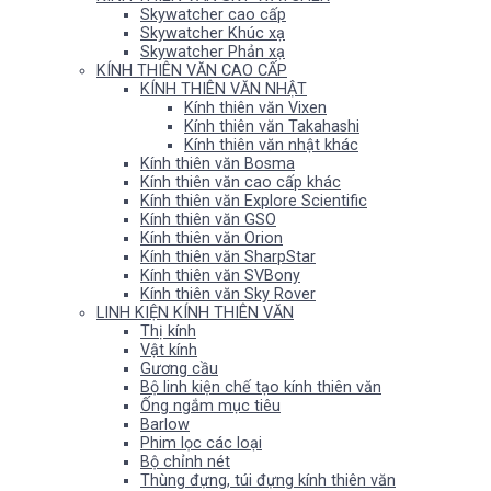
Skywatcher cao cấp
Skywatcher Khúc xạ
Skywatcher Phản xạ
KÍNH THIÊN VĂN CAO CẤP
KÍNH THIÊN VĂN NHẬT
Kính thiên văn Vixen
Kính thiên văn Takahashi
Kính thiên văn nhật khác
Kính thiên văn Bosma
Kính thiên văn cao cấp khác
Kính thiên văn Explore Scientific
Kính thiên văn GSO
Kính thiên văn Orion
Kính thiên văn SharpStar
Kính thiên văn SVBony
Kính thiên văn Sky Rover
LINH KIỆN KÍNH THIÊN VĂN
Thị kính
Vật kính
Gương cầu
Bộ linh kiện chế tạo kính thiên văn
Ống ngắm mục tiêu
Barlow
Phim lọc các loại
Bộ chỉnh nét
Thùng đựng, túi đựng kính thiên văn