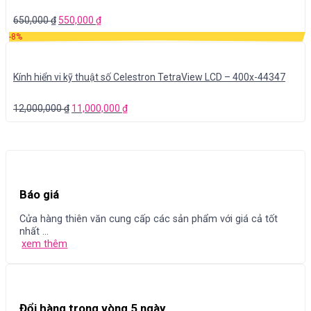
650,000
₫
550,000
₫
-8%
Kính hiển vi kỹ thuật số Celestron TetraView LCD – 400x-44347
12,000,000
₫
11,000,000
₫
Báo giá
Cửa hàng thiên văn cung cấp các sản phẩm với giá cả tốt
nhất ...
xem thêm
Đổi hàng trong vòng 5 ngày