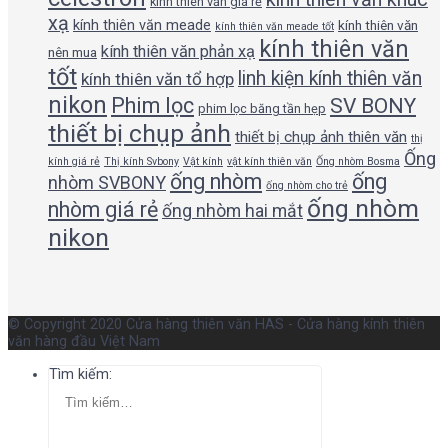
kính thiên văn giá rẻ
xạ
kính thiên văn meade
kính thiên văn
kính thiên văn meade tốt
kính thiên văn
kính thiên văn phản xạ
nên mua
tốt
linh kiện kính thiên văn
kính thiên văn tổ hợp
nikon
Phim lọc
SV BONY
phim lọc băng tần hẹp
thiết bị chụp ảnh
thiết bị chụp ảnh thiên văn
thị
Ống
kính giá rẻ
Thị kính Svbony
Vật kính
vật kính thiên văn
Ống nhòm Bosma
ống nhòm
ống
nhòm SVBONY
ống nhòm cho trẻ
ống nhòm
nhòm giá rẻ
ống nhòm hai mắt
nikon
© Copyright 2020 Cửa hàng thiên văn HAS - Cửa hàng kính thiên
văn hàng đầu Việt Nam
Tìm kiếm: