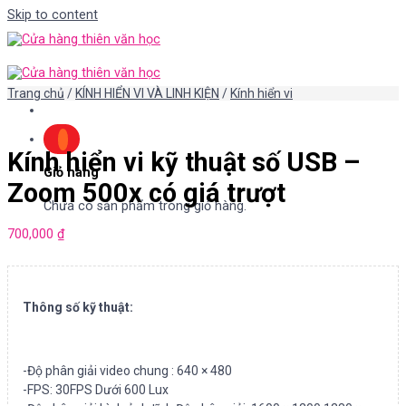
Skip to content
Trang chủ
/
KÍNH HIỂN VI VÀ LINH KIỆN
/
Kính hiển vi
Kính hiển vi kỹ thuật số USB –
Giỏ hàng
Zoom 500x có giá trượt
Chưa có sản phẩm trong giỏ hàng.
700,000
₫
Thông số kỹ thuật:
-Độ phân giải video chung : 640 × 480
-FPS: 30FPS Dưới 600 Lux