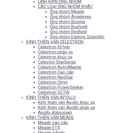
LINH KIỆN ỐNG NHÒM
CÁC LOẠI ỐNG NHÒM KHÁC
Ống nhòm Meade
Ống nhòm Angeleyes
Ống nhòm Bosma
Ống nhòm Bushnell
Ống nhòm Redfield
Ống nhòm Explore Scientific
KÍNH THIÊN VĂN CELESTRON
Celestron tổ hợp
Celestron phản xạ
Celestron khúc xạ
Celeston StarSense
Celestron AstroMaster
Celestron Cao cấp
Celestron NexStar
Celestron Omni
Celestron PowerSeeker
Celestron SCTW
KÍNH THIÊN VĂN APOLLO
Kính thiên văn Apollo khúc xạ
Kính thiên văn Apollo phản xạ
Apollo dobsonian
KÍNH THIÊN VĂN MEADE
Meade cao cấp
Meade ETX
Meade Infinity