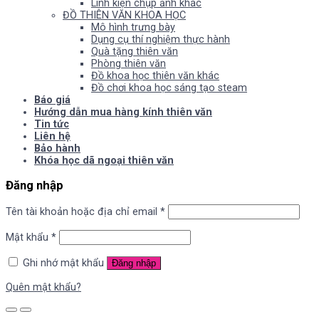
Linh kiện chụp ảnh khác
ĐỒ THIÊN VĂN KHOA HỌC
Mô hình trưng bày
Dụng cụ thí nghiệm thực hành
Quà tặng thiên văn
Phòng thiên văn
Đồ khoa học thiên văn khác
Đồ chơi khoa học sáng tạo steam
Báo giá
Hướng dẫn mua hàng kính thiên văn
Tin tức
Liên hệ
Bảo hành
Khóa học dã ngoại thiên văn
Đăng nhập
Tên tài khoản hoặc địa chỉ email
*
Mật khẩu
*
Ghi nhớ mật khẩu
Đăng nhập
Quên mật khẩu?