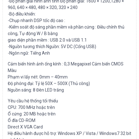
-Độ phân giải hình ảnh tĩnh Độ phân giải: 1600 × 1200,1280 ×
960, 640 × 480, 480 × 320, 320 × 240
-Bộ điều khiển:
-Chụp nhanh DSP tốc độ cao :
-Kiểm soát độ sáng phần mềm và phần cứng : Điều chỉnh thủ
công, Tự động W / B bằng
giao diện phần mềm : USB 2.0 và USB 1.1
-Nguồn tương thích Nguồn: 5V DC (Cổng USB)
-Ngôn ngữ: Tiếng Anh
Cảm biến hình ảnh ống kính : 0,3 Megapixel Cảm biến CMOS
Màu
Phạm vi lấy nét: 0mm – 40mm
Độ phóng đại: Tỷ lệ 50X – 500X (Thủ công)
Nguồn sáng: 8 Đèn LED trắng
Yêu cầu hệ thống tối thiểu
CPU: 700 MHz hoặc trên
Ổ cứng: 20 MB hoặc trên
Ổ đĩa CD-ROM
Direct X VGA Card
Hệ điều hành được hỗ trợ: Windows XP / Vista / Windows7 32 bit