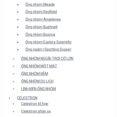
Ống nhòm Meade
Ống nhòm Redfield
Ống nhòm Angeleyes
Ống nhòm Bushnell
Ống nhòm Bosma
Ống nhòm Explore Scientific
Ống ngắm (Spotting Scope)
ỐNG NHÒM NGOÀI TRỜI CỠ LỚN
ỐNG NHÒM MỘT MẮT
ỐNG NHÒM ĐÊM
ỐNG NHÒM DU LỊCH
LINH KIỆN ỐNG NHÒM
CELESTRON
Celestron tổ hợp
Celestron phản xạ