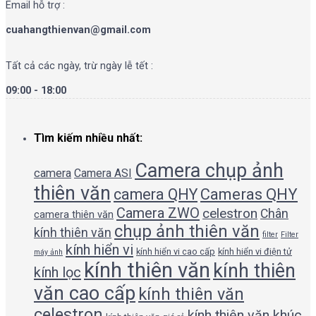
Email hỗ trợ :
cuahangthienvan@gmail.com
Tất cả các ngày, trừ ngày lễ tết :
09:00 - 18:00
Tìm kiếm nhiều nhất:
Camera chụp ảnh
camera
Camera ASI
thiên văn
camera QHY
Cameras QHY
Camera ZWO
celestron
Chân
camera thiên văn
chụp ảnh thiên văn
kính thiên văn
filter
Filter
kính hiển vi
kính hiển vi cao cấp
kính hiển vi điện tử
máy ảnh
kính thiên văn
kính thiên
kính lọc
văn cao cấp
kính thiên văn
celestron
kính thiên văn khúc