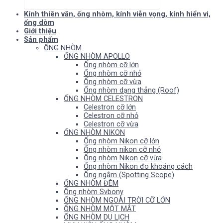
Kính thiên văn, ống nhòm, kính viễn vọng, kính hiển vi,
ống dòm
Giới thiệu
Sản phẩm
ỐNG NHÒM
ỐNG NHÒM APOLLO
Ống nhòm cỡ lớn
Ống nhòm cỡ nhỏ
Ống nhòm cỡ vừa
Ống nhòm dạng thẳng (Roof)
ỐNG NHÒM CELESTRON
Celestron cỡ lớn
Celestron cỡ nhỏ
Celestron cỡ vừa
ỐNG NHÒM NIKON
Ống nhòm Nikon cỡ lớn
Ống nhòm nikon cỡ nhỏ
Ống nhòm Nikon cỡ vừa
Ống nhòm Nikon đo khoảng cách
Ống ngắm (Spotting Scope)
ỐNG NHÒM ĐÊM
Ống nhòm Svbony
ỐNG NHÒM NGOÀI TRỜI CỠ LỚN
ỐNG NHÒM MỘT MẮT
ỐNG NHÒM DU LỊCH