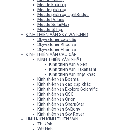
Meade khúc xạ
Meade phản xạ
Meade phản xạ LightBridge
Meade Polaris
Meade SolarMax
Meade tổ hợp
KÍNH THIÊN VĂN SKY-WATCHER
Skywatcher cao cấp
Skywatcher Khúc xạ
Skywatcher Phản xạ
KÍNH THIÊN VĂN CAO CẤP
KÍNH THIÊN VĂN NHẬT
Kính thiên văn Vixen
Kính thiên văn Takahashi
Kính thiên văn nhật khác
Kính thiên văn Bosma
Kính thiên văn cao cấp khác
Kính thiên văn Explore Scientific
Kính thiên văn GSO
Kính thiên văn Orion
Kính thiên văn SharpStar
Kính thiên văn SVBony
Kính thiên văn Sky Rover
LINH KIỆN KÍNH THIÊN VĂN
Thị kính
Vật kính