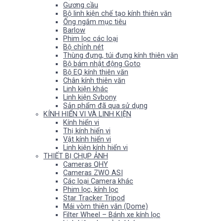
Gương cầu
Bộ linh kiện chế tạo kính thiên văn
Ống ngắm mục tiêu
Barlow
Phim lọc các loại
Bộ chỉnh nét
Thùng đựng, túi đựng kính thiên văn
Bộ bám nhật động Goto
Bộ EQ kính thiên văn
Chân kính thiên văn
Linh kiện khác
Linh kiện Svbony
Sản phẩm đã qua sử dụng
KÍNH HIỂN VI VÀ LINH KIỆN
Kính hiển vi
Thị kính hiển vi
Vật kính hiển vi
Linh kiện kính hiển vi
THIẾT BỊ CHỤP ẢNH
Cameras QHY
Cameras ZWO ASI
Các loại Camera khác
Phim lọc, kính lọc
Star Tracker Tripod
Mái vòm thiên văn (Dome)
Filter Wheel – Bánh xe kính lọc