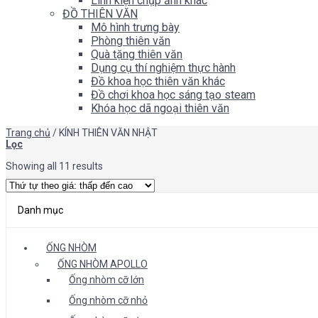
Linh kiện chụp ảnh khác
ĐỒ THIÊN VĂN
Mô hình trưng bày
Phòng thiên văn
Quà tặng thiên văn
Dụng cụ thí nghiệm thực hành
Đồ khoa học thiên văn khác
Đồ chơi khoa học sáng tạo steam
Khóa học dã ngoại thiên văn
Trang chủ
/
KÍNH THIÊN VĂN NHẬT
Lọc
Showing all 11 results
Danh mục
ỐNG NHÒM
ỐNG NHÒM APOLLO
Ống nhòm cỡ lớn
Ống nhòm cỡ nhỏ