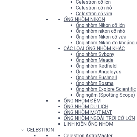
Celestron cỡ lớn
Celestron cỡ nhỏ
Celestron cỡ vừa
ỐNG NHÒM NIKON
Ống nhòm Nikon cỡ lớn
Ống nhòm nikon cỡ nhỏ
Ống nhòm Nikon cỡ vừa
Ống nhòm Nikon đo khoảng 
CÁC LOẠI ỐNG NHÒM KHÁC
Ống nhòm Svbony
Ống nhòm Meade
Ống nhòm Redfield
Ống nhòm Angeleyes
Ống nhòm Bushnell
Ống nhòm Bosma
Ống nhòm Explore Scientific
Ống ngắm (Spotting Scope)
ỐNG NHÒM ĐÊM
ỐNG NHÒM DU LỊCH
ỐNG NHÒM MỘT MẮT
ỐNG NHÒM NGOÀI TRỜI CỠ LỚN
LINH KIỆN ỐNG NHÒM
CELESTRON
Celestron AstroMaster