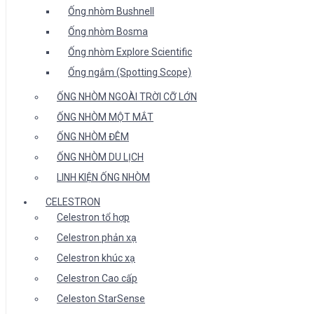
Ống nhòm Bushnell
Ống nhòm Bosma
Ống nhòm Explore Scientific
Ống ngắm (Spotting Scope)
ỐNG NHÒM NGOÀI TRỜI CỠ LỚN
ỐNG NHÒM MỘT MẮT
ỐNG NHÒM ĐÊM
ỐNG NHÒM DU LỊCH
LINH KIỆN ỐNG NHÒM
CELESTRON
Celestron tổ hợp
Celestron phản xạ
Celestron khúc xạ
Celestron Cao cấp
Celeston StarSense