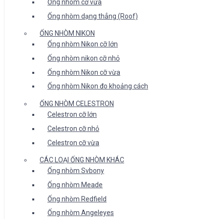
Ống nhòm cỡ vừa
Ống nhòm dạng thẳng (Roof)
ỐNG NHÒM NIKON
Ống nhòm Nikon cỡ lớn
Ống nhòm nikon cỡ nhỏ
Ống nhòm Nikon cỡ vừa
Ống nhòm Nikon đo khoảng cách
ỐNG NHÒM CELESTRON
Celestron cỡ lớn
Celestron cỡ nhỏ
Celestron cỡ vừa
CÁC LOẠI ỐNG NHÒM KHÁC
Ống nhòm Svbony
Ống nhòm Meade
Ống nhòm Redfield
Ống nhòm Angeleyes