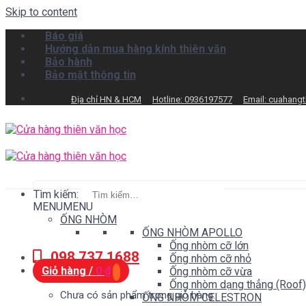
Skip to content
Báo giá
Hướng dẫn mua hàng kính thiên văn
Bảo hành
Bảo mật thông tin
Địa chỉ HN & HCM
Hotline: 0936197577
Email: cuahang
Tìm kiếm:
MENU
MENU
ỐNG NHÒM
ỐNG NHÒM APOLLO
Ống nhòm cỡ lớn
098.737.1688
Ống nhòm cỡ nhỏ
Giỏ hàng /
0
₫
Ống nhòm cỡ vừa
Ống nhòm dạng thẳng (Roof)
Chưa có sản phẩm trong giỏ hàng.
ỐNG NHÒM CELESTRON