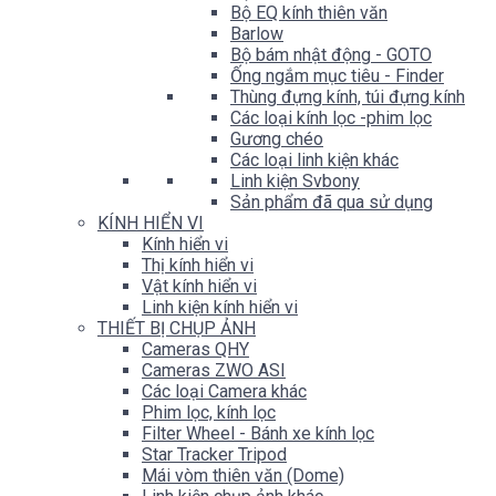
Bộ EQ kính thiên văn
Barlow
Bộ bám nhật động - GOTO
Ống ngắm mục tiêu - Finder
Thùng đựng kính, túi đựng kính
Các loại kính lọc -phim lọc
Gương chéo
Các loại linh kiện khác
Linh kiện Svbony
Sản phẩm đã qua sử dụng
KÍNH HIỂN VI
Kính hiển vi
Thị kính hiển vi
Vật kính hiển vi
Linh kiện kính hiển vi
THIẾT BỊ CHỤP ẢNH
Cameras QHY
Cameras ZWO ASI
Các loại Camera khác
Phim lọc, kính lọc
Filter Wheel - Bánh xe kính lọc
Star Tracker Tripod
Mái vòm thiên văn (Dome)