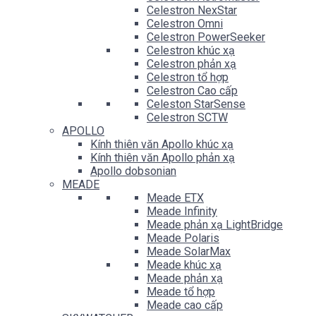
Celestron NexStar
Celestron Omni
Celestron PowerSeeker
Celestron khúc xạ
Celestron phản xạ
Celestron tổ hợp
Celestron Cao cấp
Celeston StarSense
Celestron SCTW
APOLLO
Kính thiên văn Apollo khúc xạ
Kính thiên văn Apollo phản xạ
Apollo dobsonian
MEADE
Meade ETX
Meade Infinity
Meade phản xạ LightBridge
Meade Polaris
Meade SolarMax
Meade khúc xạ
Meade phản xạ
Meade tổ hợp
Meade cao cấp