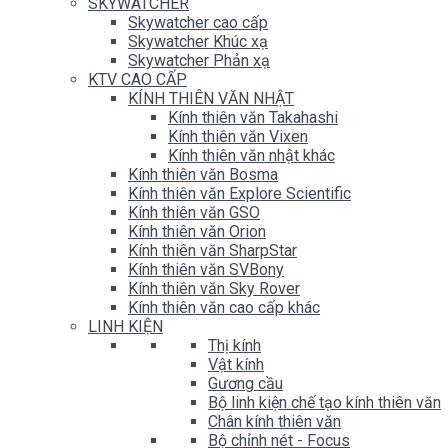
SKYWATCHER
Skywatcher cao cấp
Skywatcher Khúc xạ
Skywatcher Phản xạ
KTV CAO CẤP
KÍNH THIÊN VĂN NHẬT
Kính thiên văn Takahashi
Kính thiên văn Vixen
Kính thiên văn nhật khác
Kính thiên văn Bosma
Kính thiên văn Explore Scientific
Kính thiên văn GSO
Kính thiên văn Orion
Kính thiên văn SharpStar
Kính thiên văn SVBony
Kính thiên văn Sky Rover
Kính thiên văn cao cấp khác
LINH KIỆN
Thị kính
Vật kính
Gương cầu
Bộ linh kiện chế tạo kính thiên văn
Chân kính thiên văn
Bộ chỉnh nét - Focus