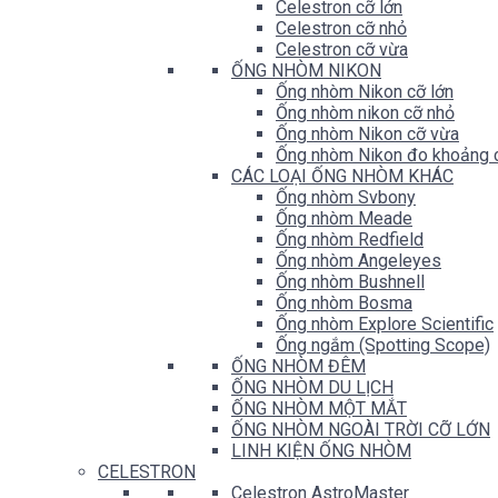
Celestron cỡ lớn
Celestron cỡ nhỏ
Celestron cỡ vừa
ỐNG NHÒM NIKON
Ống nhòm Nikon cỡ lớn
Ống nhòm nikon cỡ nhỏ
Ống nhòm Nikon cỡ vừa
Ống nhòm Nikon đo khoảng 
CÁC LOẠI ỐNG NHÒM KHÁC
Ống nhòm Svbony
Ống nhòm Meade
Ống nhòm Redfield
Ống nhòm Angeleyes
Ống nhòm Bushnell
Ống nhòm Bosma
Ống nhòm Explore Scientific
Ống ngắm (Spotting Scope)
ỐNG NHÒM ĐÊM
ỐNG NHÒM DU LỊCH
ỐNG NHÒM MỘT MẮT
ỐNG NHÒM NGOÀI TRỜI CỠ LỚN
LINH KIỆN ỐNG NHÒM
CELESTRON
Celestron AstroMaster