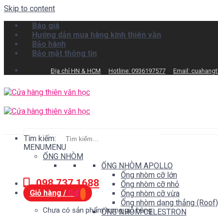
Skip to content
Báo giá
Hướng dẫn mua hàng kính thiên văn
Bảo hành
Bảo mật thông tin
Địa chỉ HN & HCM
Hotline: 0936197577
Email: cuahang
Tìm kiếm:
MENU
MENU
ỐNG NHÒM
ỐNG NHÒM APOLLO
Ống nhòm cỡ lớn
098.737.1688
Ống nhòm cỡ nhỏ
Giỏ hàng /
0
₫
Ống nhòm cỡ vừa
Ống nhòm dạng thẳng (Roof)
Chưa có sản phẩm trong giỏ hàng.
ỐNG NHÒM CELESTRON