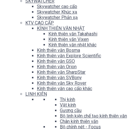
SKYWATCHER
Skywatcher cao cấp
Skywatcher Khúc xạ
Skywatcher Phản xạ
KTV CAO CẤP
KÍNH THIÊN VĂN NHẬT
Kính thiên văn Takahashi
Kính thiên văn Vixen
Kính thiên văn nhật khác
Kính thiên văn Bosma
Kính thiên văn Explore Scientific
Kính thiên văn GSO
Kính thiên văn Orion
Kính thiên văn SharpStar
Kính thiên văn SVBony
Kính thiên văn Sky Rover
Kính thiên văn cao cấp khác
LINH KIỆN
Thị kính
Vật kính
Gương cầu
Bộ linh kiện chế tạo kính thiên văn
Chân kính thiên văn
Bộ chỉnh nét - Focus