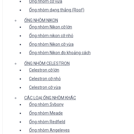
Ống nhòm cỡ vừa
Ống nhòm dạng thẳng (Roof)
ỐNG NHÒM NIKON
Ống nhòm Nikon cỡ lớn
Ống nhòm nikon cỡ nhỏ
Ống nhòm Nikon cỡ vừa
Ống nhòm Nikon đo khoảng cách
ỐNG NHÒM CELESTRON
Celestron cỡ lớn
Celestron cỡ nhỏ
Celestron cỡ vừa
CÁC LOẠI ỐNG NHÒM KHÁC
Ống nhòm Svbony
Ống nhòm Meade
Ống nhòm Redfield
Ống nhòm Angeleyes