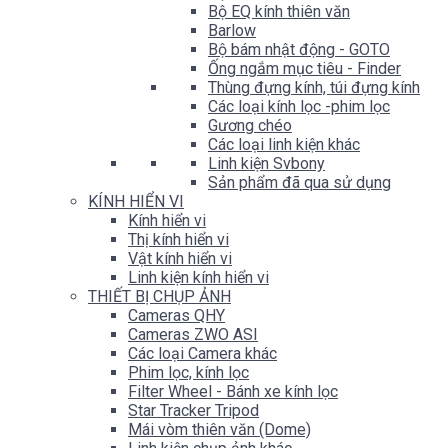
Bộ EQ kính thiên văn
Barlow
Bộ bám nhật động - GOTO
Ống ngắm mục tiêu - Finder
Thùng đựng kính, túi đựng kính
Các loại kính lọc -phim lọc
Gương chéo
Các loại linh kiện khác
Linh kiện Svbony
Sản phẩm đã qua sử dụng
KÍNH HIỂN VI
Kính hiển vi
Thị kính hiển vi
Vật kính hiển vi
Linh kiện kính hiển vi
THIẾT BỊ CHỤP ẢNH
Cameras QHY
Cameras ZWO ASI
Các loại Camera khác
Phim lọc, kính lọc
Filter Wheel - Bánh xe kính lọc
Star Tracker Tripod
Mái vòm thiên văn (Dome)