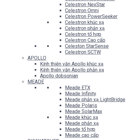
Celestron NexStar
Celestron Omni
Celestron PowerSeeker
Celestron khúc xạ
Celestron phản xạ
Celestron tổ hợp
Celestron Cao cấp
Celeston StarSense
Celestron SCTW
APOLLO
Kính thiên văn Apollo khúc xạ
Kính thiên văn Apollo phản xạ
Apollo dobsonian
MEADE
Meade ETX
Meade Infinity
Meade phản xạ LightBridge
Meade Polaris
Meade SolarMax
Meade khúc xạ
Meade phản xạ
Meade tổ hợp
Meade cao cấp