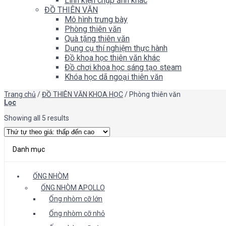
Linh kiện chụp ảnh khác
ĐỒ THIÊN VĂN
Mô hình trưng bày
Phòng thiên văn
Quà tặng thiên văn
Dụng cụ thí nghiệm thực hành
Đồ khoa học thiên văn khác
Đồ chơi khoa học sáng tạo steam
Khóa học dã ngoại thiên văn
Trang chủ
/
ĐỒ THIÊN VĂN KHOA HỌC
/
Phòng thiên văn
Lọc
Showing all 5 results
Danh mục
ỐNG NHÒM
ỐNG NHÒM APOLLO
Ống nhòm cỡ lớn
Ống nhòm cỡ nhỏ