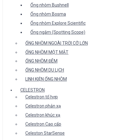
Ống nhòm Bushnell
Ống nhòm Bosma
Ống nhòm Explore Scientific
Ống ngắm (Spotting Scope)
ỐNG NHÒM NGOÀI TRỜI CỠ LỚN
ỐNG NHÒM MỘT MẮT
ỐNG NHÒM ĐÊM
ỐNG NHÒM DU LỊCH
LINH KIỆN ỐNG NHÒM
CELESTRON
Celestron tổ hợp
Celestron phản xạ
Celestron khúc xạ
Celestron Cao cấp
Celeston StarSense