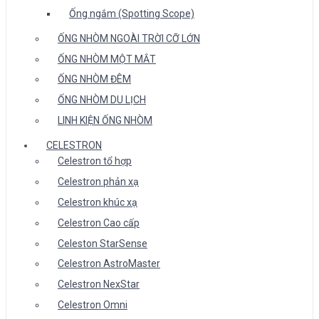
Ống ngắm (Spotting Scope)
ỐNG NHÒM NGOÀI TRỜI CỠ LỚN
ỐNG NHÒM MỘT MẮT
ỐNG NHÒM ĐÊM
ỐNG NHÒM DU LỊCH
LINH KIỆN ỐNG NHÒM
CELESTRON
Celestron tổ hợp
Celestron phản xạ
Celestron khúc xạ
Celestron Cao cấp
Celeston StarSense
Celestron AstroMaster
Celestron NexStar
Celestron Omni