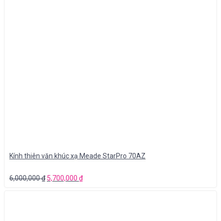
Kính thiên văn khúc xạ Meade StarPro 70AZ
6,000,000
₫
5,700,000
₫