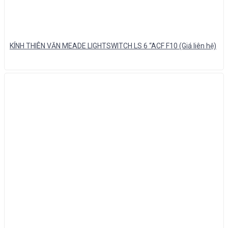
KÍNH THIÊN VĂN MEADE LIGHTSWITCH LS 6 “ACF F10 (Giá liên hệ)