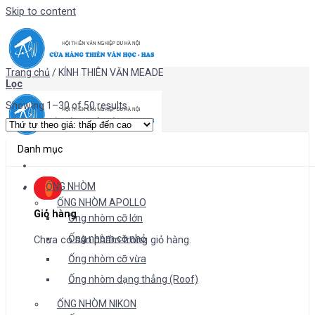
Skip to content
Trang chủ
/
KÍNH THIÊN VĂN MEADE
Lọc
Showing 1–30 of 50 results
Danh mục
ỐNG NHÒM
ỐNG NHÒM APOLLO
Giỏ hàng
Ống nhòm cỡ lớn
Ống nhòm cỡ nhỏ
Chưa có sản phẩm trong giỏ hàng.
Ống nhòm cỡ vừa
Ống nhòm dạng thẳng (Roof)
ỐNG NHÒM NIKON