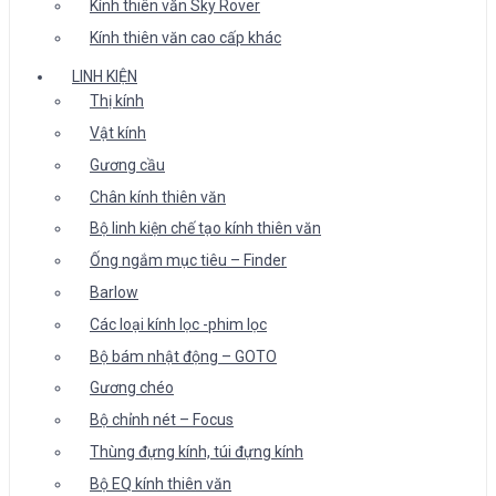
Kính thiên văn Sky Rover
Kính thiên văn cao cấp khác
LINH KIỆN
Thị kính
Vật kính
Gương cầu
Chân kính thiên văn
Bộ linh kiện chế tạo kính thiên văn
Ống ngắm mục tiêu – Finder
Barlow
Các loại kính lọc -phim lọc
Bộ bám nhật động – GOTO
Gương chéo
Bộ chỉnh nét – Focus
Thùng đựng kính, túi đựng kính
Bộ EQ kính thiên văn