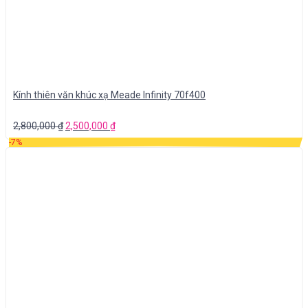
Kính thiên văn khúc xạ Meade Infinity 70f400
2,800,000
₫
2,500,000
₫
-7%