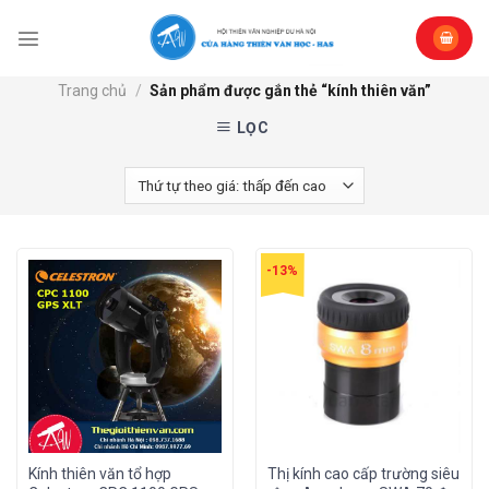
Skip
to
content
Trang chủ
/
Sản phẩm được gắn thẻ “kính thiên văn”
LỌC
-13%
Kính thiên văn tổ hợp
Thị kính cao cấp trường siêu