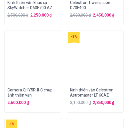
Kính thiên văn khúc xạ
Celestron Travelscope
SkyWatcher D60F700 AZ
D70F400
2,500,000
₫
2,250,000
₫
2,900,000
₫
2,450,000
₫
-8%
Camera QHY5R-II-C chụp
Kính thiên văn Celestron
ảnh thiên văn
Astromaster LT 60AZ
2,600,000
₫
3,100,000
₫
2,850,000
₫
-1%