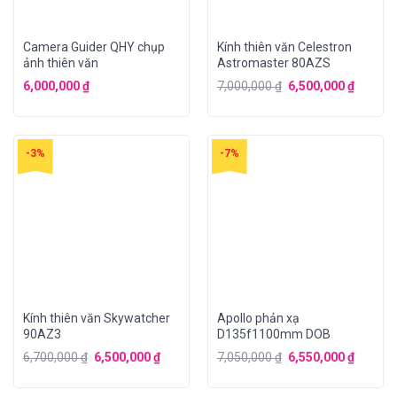
Camera Guider QHY chụp
Kính thiên văn Celestron
ảnh thiên văn
Astromaster 80AZS
6,000,000
₫
7,000,000
₫
6,500,000
₫
-3%
-7%
Kính thiên văn Skywatcher
Apollo phản xạ
90AZ3
D135f1100mm DOB
6,700,000
₫
6,500,000
₫
7,050,000
₫
6,550,000
₫