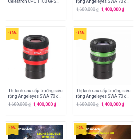
Celestron CPC 1100 GPS
rộng Angeleyes SWA 70 độ
(XLT)
– 8mm
1,600,000
₫
1,400,000
₫
-13%
-13%
Thị kính cao cấp trường siêu
Thị kính cao cấp trường siêu
rộng Angeleyes SWA 70 độ
rộng Angeleyes SWA 70 độ
– 12mm
– 16mm
1,600,000
₫
1,400,000
₫
1,600,000
₫
1,400,000
₫
-9%
-2%