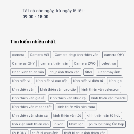
Tất cả các ngày, trừ ngày lễ tết :
09:00 - 18:00
Tìm kiếm nhiều nhất:
camera
Camera ASI
Camera chụp ảnh thiên văn
camera QHY
Cameras QHY
camera thiên văn
Camera ZWO
celestron
Chân kính thiên văn
chụp ảnh thiên văn
filter
Filter máy ảnh
kính hiển vi
kính hiển vi cao cấp
kính hiển vi điện tử
kính lọc
kính thiên văn
kính thiên văn cao cấp
kính thiên văn celestron
kính thiên văn giá rẻ
kính thiên văn khúc xạ
kính thiên văn meade
kính thiên văn meade tốt
kính thiên văn nên mua
kính thiên văn phản xạ
kính thiên văn tốt
kính thiên văn tổ hợp
linh kiện kính thiên văn
nikon
Phim lọc
phim lọc băng tần hẹp
SV BONY
thiết bị chụp ảnh
thiết bị chụp ảnh thiên văn