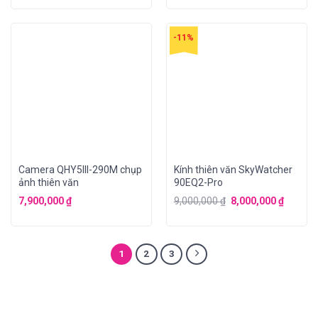
-11%
Camera QHY5III-290M chụp
Kính thiên văn SkyWatcher
ảnh thiên văn
90EQ2-Pro
7,900,000
₫
9,000,000
₫
8,000,000
₫
1
2
3