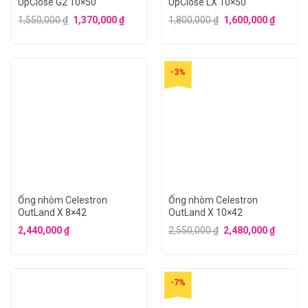
UpClose G2 10×50
UpClose LX 10×50
1,550,000
₫
1,370,000
₫
1,800,000
₫
1,600,000
₫
-3%
Ống nhòm Celestron
Ống nhòm Celestron
OutLand X 8×42
OutLand X 10×42
2,440,000
₫
2,550,000
₫
2,480,000
₫
-7%