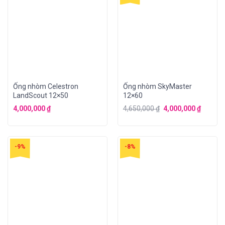
Ống nhòm Celestron
Ống nhòm SkyMaster
LandScout 12×50
12×60
4,000,000
₫
4,650,000
₫
4,000,000
₫
-9%
-8%