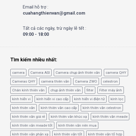
Email hỗ trợ :
cuahangthienvan@gmail.com
Tất cả các ngày, trừ ngày lễ tết :
09:00 - 18:00
Tìm kiếm nhiều nhất:
camera
Camera ASI
Camera chụp ảnh thiên văn
camera QHY
Cameras QHY
camera thiên văn
Camera ZWO
celestron
Chân kính thiên văn
chụp ảnh thiên văn
filter
Filter máy ảnh
kính hiển vi
kính hiển vi cao cấp
kính hiển vi điện tử
kính lọc
kính thiên văn
kính thiên văn cao cấp
kính thiên văn celestron
kính thiên văn giá rẻ
kính thiên văn khúc xạ
kính thiên văn meade
kính thiên văn meade tốt
kính thiên văn nên mua
kính thiên văn phản xạ
kính thiên văn tốt
kính thiên văn tổ hợp