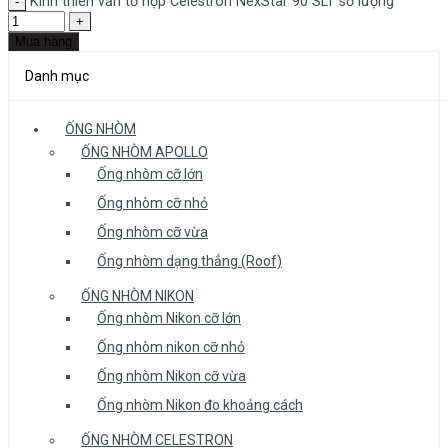
Kính thiên văn tổ hợp Celestron NexStar 90 SLT số lượng
Mua hàng
Danh mục
ỐNG NHÒM
ỐNG NHÒM APOLLO
Ống nhòm cỡ lớn
Ống nhòm cỡ nhỏ
Ống nhòm cỡ vừa
Ống nhòm dạng thẳng (Roof)
ỐNG NHÒM NIKON
Ống nhòm Nikon cỡ lớn
Ống nhòm nikon cỡ nhỏ
Ống nhòm Nikon cỡ vừa
Ống nhòm Nikon đo khoảng cách
ỐNG NHÒM CELESTRON