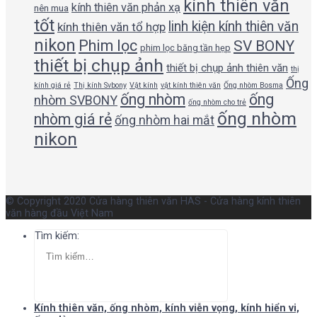
kính thiên văn
kính thiên văn phản xạ
nên mua
tốt
linh kiện kính thiên văn
kính thiên văn tổ hợp
nikon
Phim lọc
SV BONY
phim lọc băng tần hẹp
thiết bị chụp ảnh
thiết bị chụp ảnh thiên văn
thị
Ống
kính giá rẻ
Thị kính Svbony
Vật kính
vật kính thiên văn
Ống nhòm Bosma
ống nhòm
ống
nhòm SVBONY
ống nhòm cho trẻ
ống nhòm
nhòm giá rẻ
ống nhòm hai mắt
nikon
© Copyright 2020 Cửa hàng thiên văn HAS - Cửa hàng kính thiên
văn hàng đầu Việt Nam
Tìm kiếm:
Kính thiên văn, ống nhòm, kính viễn vọng, kính hiển vi,