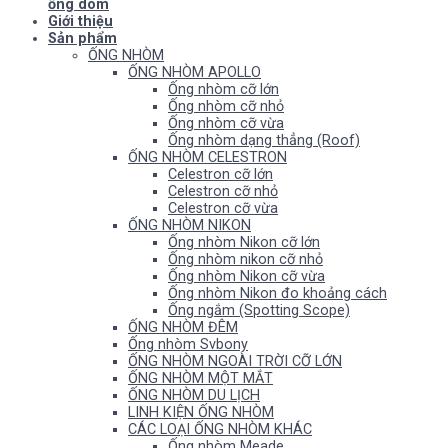
ống dòm
Giới thiệu
Sản phẩm
ỐNG NHÒM
ỐNG NHÒM APOLLO
Ống nhòm cỡ lớn
Ống nhòm cỡ nhỏ
Ống nhòm cỡ vừa
Ống nhòm dạng thẳng (Roof)
ỐNG NHÒM CELESTRON
Celestron cỡ lớn
Celestron cỡ nhỏ
Celestron cỡ vừa
ỐNG NHÒM NIKON
Ống nhòm Nikon cỡ lớn
Ống nhòm nikon cỡ nhỏ
Ống nhòm Nikon cỡ vừa
Ống nhòm Nikon đo khoảng cách
Ống ngắm (Spotting Scope)
ỐNG NHÒM ĐÊM
Ống nhòm Svbony
ỐNG NHÒM NGOÀI TRỜI CỠ LỚN
ỐNG NHÒM MỘT MẮT
ỐNG NHÒM DU LỊCH
LINH KIỆN ỐNG NHÒM
CÁC LOẠI ỐNG NHÒM KHÁC
Ống nhòm Meade