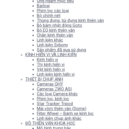
Ống ngắm mục tiêu
Barlow
Phim lọc các loại
Bộ chỉnh nét
Thùng đựng, túi đựng kính thiên văn
Bộ bám nhật động Goto
Bộ EQ kính thiên văn
Chân kính thiên văn
Linh kiện khác
Linh kiện Svbony
Sản phẩm đã qua sử dụng
KÍNH HIỂN VI VÀ LINH KIỆN
Kính hiển vi
Thị kính hiển vi
Vật kính hiển vi
Linh kiện kính hiển vi
THIẾT BỊ CHỤP ẢNH
Cameras QHY
Cameras ZWO ASI
Các loại Camera khác
Phim lọc, kính lọc
Star Tracker Tripod
Mái vòm thiên văn (Dome)
Filter Wheel – Bánh xe kính lọc
Linh kiện chụp ảnh khác
ĐỒ THIÊN VĂN KHOA HỌC
Mô hình trưng bày