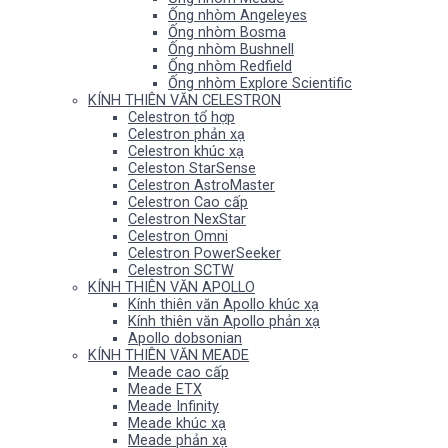
Ống nhòm Angeleyes
Ống nhòm Bosma
Ống nhòm Bushnell
Ống nhòm Redfield
Ống nhòm Explore Scientific
KÍNH THIÊN VĂN CELESTRON
Celestron tổ hợp
Celestron phản xạ
Celestron khúc xạ
Celeston StarSense
Celestron AstroMaster
Celestron Cao cấp
Celestron NexStar
Celestron Omni
Celestron PowerSeeker
Celestron SCTW
KÍNH THIÊN VĂN APOLLO
Kính thiên văn Apollo khúc xạ
Kính thiên văn Apollo phản xạ
Apollo dobsonian
KÍNH THIÊN VĂN MEADE
Meade cao cấp
Meade ETX
Meade Infinity
Meade khúc xạ
Meade phản xạ