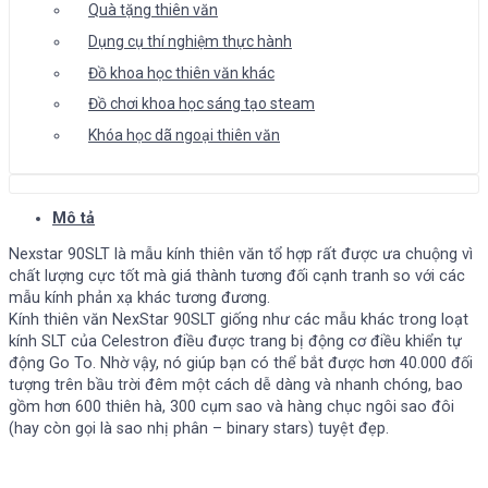
Quà tặng thiên văn
Dụng cụ thí nghiệm thực hành
Đồ khoa học thiên văn khác
Đồ chơi khoa học sáng tạo steam
Khóa học dã ngoại thiên văn
Mô tả
Nexstar 90SLT là mẫu kính thiên văn tổ hợp rất được ưa chuộng vì
chất lượng cực tốt mà giá thành tương đối cạnh tranh so với các
mẫu kính phản xạ khác tương đương.
Kính thiên văn NexStar 90SLT giống như các mẫu khác trong loạt
kính SLT của Celestron điều được trang bị động cơ điều khiển tự
động Go To. Nhờ vậy, nó giúp bạn có thể bắt được hơn 40.000 đối
tượng trên bầu trời đêm một cách dễ dàng và nhanh chóng, bao
gồm hơn 600 thiên hà, 300 cụm sao và hàng chục ngôi sao đôi
(hay còn gọi là sao nhị phân – binary stars) tuyệt đẹp.