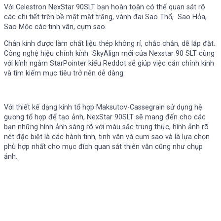
Với Celestron NexStar 90SLT bạn hoàn toàn có thể quan sát rõ
các chi tiết trên bề mặt mặt trăng, vành đai Sao Thổ, Sao Hỏa,
Sao Mộc các tinh vân, cụm sao.
Chân kính được làm chất liệu thép không rỉ, chắc chắn, dễ lắp đặt.
Công nghệ hiệu chỉnh kính SkyAlign mới của Nexstar 90 SLT cùng
với kính ngắm StarPointer kiểu Reddot sẽ giúp việc căn chỉnh kính
và tìm kiếm mục tiêu trở nên dễ dàng.
Với thiết kế dạng kính tổ hợp Maksutov-Cassegrain sử dụng hệ
gương tổ hợp để tạo ảnh, NexStar 90SLT sẽ mang đến cho các
bạn những hình ảnh sáng rõ với màu sắc trung thực, hình ảnh rõ
nét đặc biệt là các hành tinh, tinh vân và cụm sao và là lựa chọn
phù hợp nhất cho mục đích quan sát thiên văn cũng như chụp
ảnh.