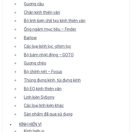
Gương cầu
Chân kính thiên văn
Bộ linh kiện chế tạo kính thiên văn
Ống ngắm mục tiêu – Finder
Barlow
Các loại kính lọc -phim lọc
Bộ bám nhật động – GOTO
Gương chéo
Bộ chỉnh nét – Focus
Thùng đựng kính, túi đựng kính
Bộ EQ kính thiên văn
Linh kiện Svbony
Các loại linh kiện khác
Sản phẩm đã qua sử dụng
KÍNH HIỂN VI
Kính hiển vi