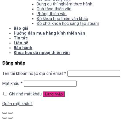
Dụng cụ thí nghiệm thực hành
Quà tặng thiên văn
Phòng thiên văn
Đồ khoa học thiên văn khác
Đồ chơi khoa học sáng tạo steam
Báo giá
Hướng dẫn mua hàng kính thiên văn
Tin tức
Liên hệ
Bảo hành
Khóa học dã ngoại thiên văn
Đăng nhập
Tên tài khoản hoặc địa chỉ email
*
Mật khẩu
*
Ghi nhớ mật khẩu
Đăng nhập
Quên mật khẩu?