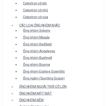
Celestron cỡ lớn
Celestron cỡ nhỏ
Celestron cỡ vừa
CÁC LOẠI ỐNG NHÒM KHÁC
Ống nhòm Svbony
Ống nhòm Meade
Ống nhòm Redfield
Ống nhòm Angeleyes
Ống nhòm Bushnell
Ống nhòm Bosma
Ống nhòm Explore Scientific
Ống ngắm (Spotting Scope)
ỐNG NHÒM NGOÀI TRỜI CỠ LỚN
ỐNG NHÒM MỘT MẮT
ỐNG NHÒM ĐÊM