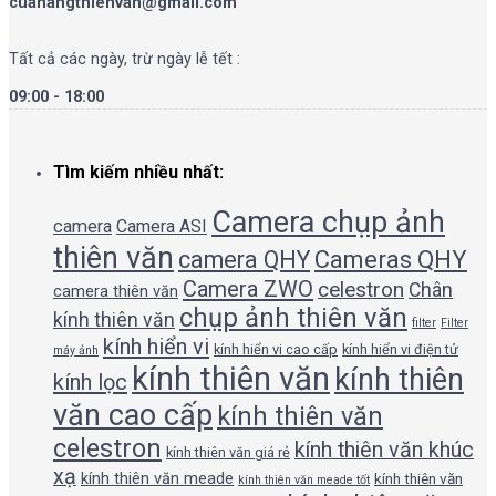
cuahangthienvan@gmail.com
Tất cả các ngày, trừ ngày lễ tết :
09:00 - 18:00
Tìm kiếm nhiều nhất:
Camera chụp ảnh
camera
Camera ASI
thiên văn
camera QHY
Cameras QHY
Camera ZWO
celestron
Chân
camera thiên văn
chụp ảnh thiên văn
kính thiên văn
filter
Filter
kính hiển vi
kính hiển vi cao cấp
kính hiển vi điện tử
máy ảnh
kính thiên văn
kính thiên
kính lọc
văn cao cấp
kính thiên văn
celestron
kính thiên văn khúc
kính thiên văn giá rẻ
xạ
kính thiên văn meade
kính thiên văn
kính thiên văn meade tốt