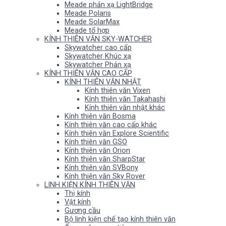
Meade phản xạ LightBridge
Meade Polaris
Meade SolarMax
Meade tổ hợp
KÍNH THIÊN VĂN SKY-WATCHER
Skywatcher cao cấp
Skywatcher Khúc xạ
Skywatcher Phản xạ
KÍNH THIÊN VĂN CAO CẤP
KÍNH THIÊN VĂN NHẬT
Kính thiên văn Vixen
Kính thiên văn Takahashi
Kính thiên văn nhật khác
Kính thiên văn Bosma
Kính thiên văn cao cấp khác
Kính thiên văn Explore Scientific
Kính thiên văn GSO
Kính thiên văn Orion
Kính thiên văn SharpStar
Kính thiên văn SVBony
Kính thiên văn Sky Rover
LINH KIỆN KÍNH THIÊN VĂN
Thị kính
Vật kính
Gương cầu
Bộ linh kiện chế tạo kính thiên văn