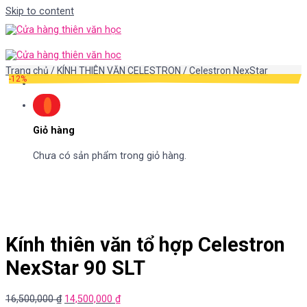
Skip to content
Trang chủ
/
KÍNH THIÊN VĂN CELESTRON
/
Celestron NexStar
-12%
Giỏ hàng
Chưa có sản phẩm trong giỏ hàng.
Kính thiên văn tổ hợp Celestron
NexStar 90 SLT
16,500,000
₫
14,500,000
₫