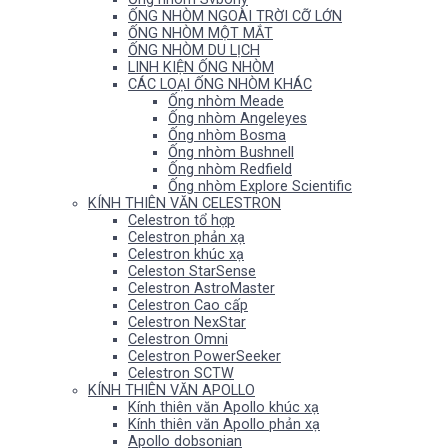
ỐNG NHÒM NGOÀI TRỜI CỠ LỚN
ỐNG NHÒM MỘT MẮT
ỐNG NHÒM DU LỊCH
LINH KIỆN ỐNG NHÒM
CÁC LOẠI ỐNG NHÒM KHÁC
Ống nhòm Meade
Ống nhòm Angeleyes
Ống nhòm Bosma
Ống nhòm Bushnell
Ống nhòm Redfield
Ống nhòm Explore Scientific
KÍNH THIÊN VĂN CELESTRON
Celestron tổ hợp
Celestron phản xạ
Celestron khúc xạ
Celeston StarSense
Celestron AstroMaster
Celestron Cao cấp
Celestron NexStar
Celestron Omni
Celestron PowerSeeker
Celestron SCTW
KÍNH THIÊN VĂN APOLLO
Kính thiên văn Apollo khúc xạ
Kính thiên văn Apollo phản xạ
Apollo dobsonian