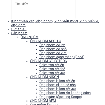
Kính thiên văn, ống nhòm, kính viễn vọng, kính hiển vi,
ống dòm
Giới thiệu
Sản phẩm
ỐNG NHÒM
ỐNG NHÒM APOLLO
Ống nhòm cỡ lớn
Ống nhòm cỡ nhỏ
Ống nhòm cỡ vừa
Ống nhòm dạng thẳng (Roof)
ỐNG NHÒM CELESTRON
Celestron cỡ lớn
Celestron cỡ nhỏ
Celestron cỡ vừa
ỐNG NHÒM NIKON
Ống nhòm Nikon cỡ lớn
Ống nhòm nikon cỡ nhỏ
Ống nhòm Nikon cỡ vừa
Ống nhòm Nikon đo khoảng cách
Ống ngắm (Spotting Scope)
ỐNG NHÒM ĐÊM
Ống nhòm Svbony