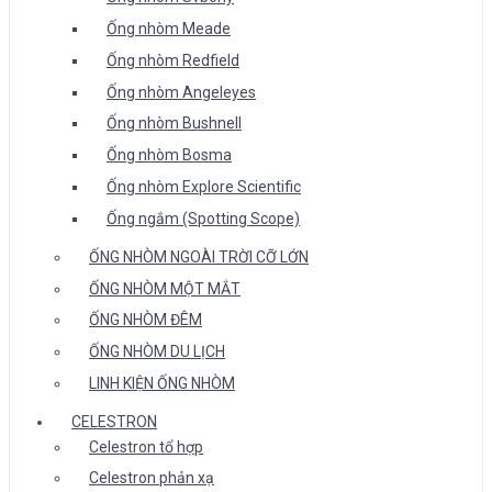
Ống nhòm Meade
Ống nhòm Redfield
Ống nhòm Angeleyes
Ống nhòm Bushnell
Ống nhòm Bosma
Ống nhòm Explore Scientific
Ống ngắm (Spotting Scope)
ỐNG NHÒM NGOÀI TRỜI CỠ LỚN
ỐNG NHÒM MỘT MẮT
ỐNG NHÒM ĐÊM
ỐNG NHÒM DU LỊCH
LINH KIỆN ỐNG NHÒM
CELESTRON
Celestron tổ hợp
Celestron phản xạ