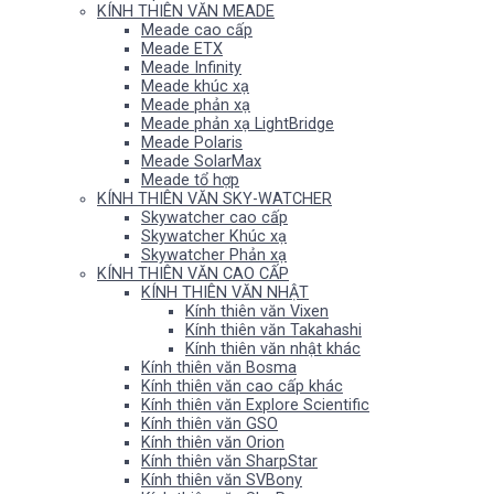
KÍNH THIÊN VĂN MEADE
Meade cao cấp
Meade ETX
Meade Infinity
Meade khúc xạ
Meade phản xạ
Meade phản xạ LightBridge
Meade Polaris
Meade SolarMax
Meade tổ hợp
KÍNH THIÊN VĂN SKY-WATCHER
Skywatcher cao cấp
Skywatcher Khúc xạ
Skywatcher Phản xạ
KÍNH THIÊN VĂN CAO CẤP
KÍNH THIÊN VĂN NHẬT
Kính thiên văn Vixen
Kính thiên văn Takahashi
Kính thiên văn nhật khác
Kính thiên văn Bosma
Kính thiên văn cao cấp khác
Kính thiên văn Explore Scientific
Kính thiên văn GSO
Kính thiên văn Orion
Kính thiên văn SharpStar
Kính thiên văn SVBony