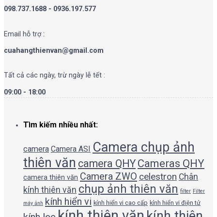
098.737.1688 - 0936.197.577
Email hỗ trợ :
cuahangthienvan@gmail.com
Tất cả các ngày, trừ ngày lễ tết :
09:00 - 18:00
Tìm kiếm nhiều nhất:
Camera chụp ảnh
camera
Camera ASI
thiên văn
camera QHY
Cameras QHY
Camera ZWO
celestron
Chân
camera thiên văn
chụp ảnh thiên văn
kính thiên văn
filter
Filter
kính hiển vi
kính hiển vi cao cấp
kính hiển vi điện tử
máy ảnh
kính thiên văn
kính thiên