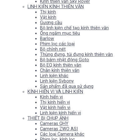
Kính thiên văn Sky Rover
LINH KIỆN KÍNH THIÊN VĂN
Thị kính
Vật kính
Gương cầu
Bộ linh kiện chế tạo kính thiên văn
Ống ngắm mục tiêu
Barlow
Phim lọc các loại
Bộ chỉnh nét
Thùng đựng, túi đựng kính thiên văn
Bộ bám nhật động Goto
Bộ EQ kính thiên văn
Chân kính thiên văn
Linh kiện khác
Linh kiện Svbony
Sản phẩm đã qua sử dụng
KÍNH HIỂN VI VÀ LINH KIỆN
Kính hiển vi
Thị kính hiển vi
Vật kính hiển vi
Linh kiện kính hiển vi
THIẾT BỊ CHỤP ẢNH
Cameras QHY
Cameras ZWO ASI
Các loại Camera khác
Phim lọc, kính lọc