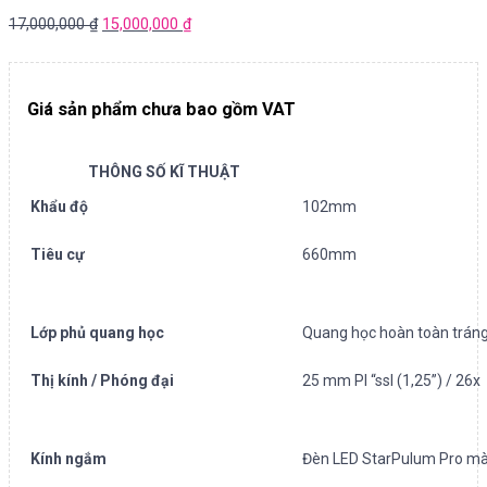
17,000,000
₫
15,000,000
₫
Giá sản phẩm chưa bao gồm VAT
THÔNG SỐ KĨ THUẬT
Khẩu độ
102mm
Tiêu cự
660mm
Lớp phủ quang học
Quang học hoàn toàn trán
Thị kính / Phóng đại
25 mm Pl “ssl (1,25”) / 26x
Kính ngắm
Đèn LED StarPulum Pro màu