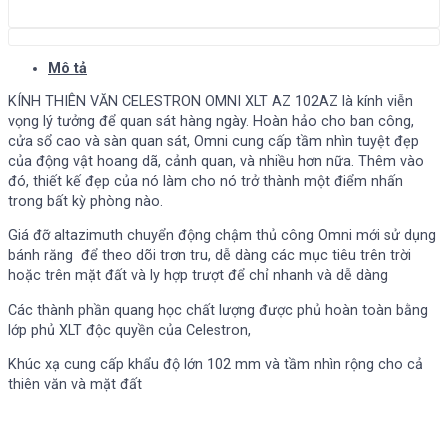
Mô tả
KÍNH THIÊN VĂN CELESTRON OMNI XLT AZ 102AZ là kính viễn
vọng lý tưởng để quan sát hàng ngày. Hoàn hảo cho ban công,
cửa sổ cao và sàn quan sát, Omni cung cấp tầm nhìn tuyệt đẹp
của động vật hoang dã, cảnh quan, và nhiều hơn nữa. Thêm vào
đó, thiết kế đẹp của nó làm cho nó trở thành một điểm nhấn
trong bất kỳ phòng nào.
Giá đỡ altazimuth chuyển động chậm thủ công Omni mới sử dụng
bánh răng để theo dõi trơn tru, dễ dàng các mục tiêu trên trời
hoặc trên mặt đất và ly hợp trượt để chỉ nhanh và dễ dàng
Các thành phần quang học chất lượng được phủ hoàn toàn bằng
lớp phủ XLT độc quyền của Celestron,
Khúc xạ cung cấp khẩu độ lớn 102 mm và tầm nhìn rộng cho cả
thiên văn và mặt đất