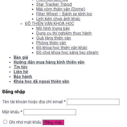
Star Tracker Tripod
Mái vòm thiên văn (Dome)
Filter Wheel – Bánh xe kính lọc
Linh kiện chụp ảnh khác
ĐỒ THIÊN VĂN KHOA HỌC
Mô hình trưng bày
Dụng cụ thí nghiệm thực hành
Quà tặng thiên văn
Phòng thiên văn
Đồ khoa học thiên văn khác
Đồ chơi khoa học sáng tạo steam
Báo giá
Hướng dẫn mua hàng kính thiên văn
Tin tức
Liên hệ
Bảo hành
Khóa học dã ngoại thiên văn
Đăng nhập
Tên tài khoản hoặc địa chỉ email
*
Mật khẩu
*
Ghi nhớ mật khẩu
Đăng nhập