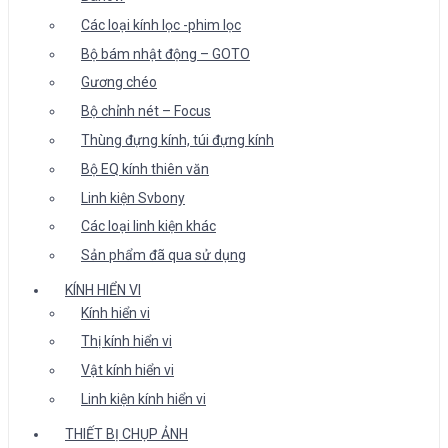
Các loại kính lọc -phim lọc
Bộ bám nhật động – GOTO
Gương chéo
Bộ chỉnh nét – Focus
Thùng đựng kính, túi đựng kính
Bộ EQ kính thiên văn
Linh kiện Svbony
Các loại linh kiện khác
Sản phẩm đã qua sử dụng
KÍNH HIỂN VI
Kính hiển vi
Thị kính hiển vi
Vật kính hiển vi
Linh kiện kính hiển vi
THIẾT BỊ CHỤP ẢNH