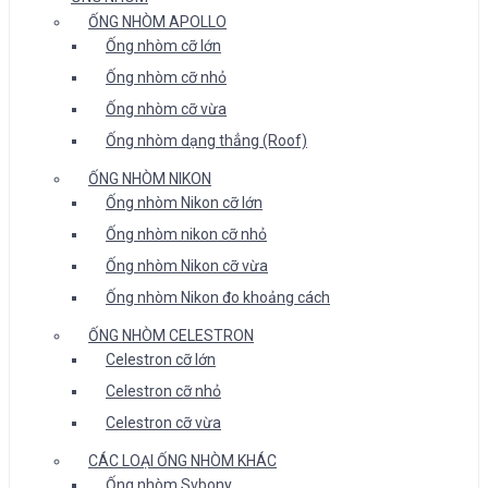
ỐNG NHÒM APOLLO
Ống nhòm cỡ lớn
Ống nhòm cỡ nhỏ
Ống nhòm cỡ vừa
Ống nhòm dạng thẳng (Roof)
ỐNG NHÒM NIKON
Ống nhòm Nikon cỡ lớn
Ống nhòm nikon cỡ nhỏ
Ống nhòm Nikon cỡ vừa
Ống nhòm Nikon đo khoảng cách
ỐNG NHÒM CELESTRON
Celestron cỡ lớn
Celestron cỡ nhỏ
Celestron cỡ vừa
CÁC LOẠI ỐNG NHÒM KHÁC
Ống nhòm Svbony