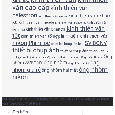
kính lọc
văn cao cấp
kính thiên văn
celestron
kính thiên văn khúc
kính thiên văn giá rẻ
xạ
kính thiên văn meade
kính thiên văn
kính thiên văn meade tốt
kính thiên văn
kính thiên văn phản xạ
nên mua
tốt
linh kiện kính thiên văn
kính thiên văn tổ hợp
nikon
Phim lọc
SV BONY
phim lọc băng tần hẹp
thiết bị chụp ảnh
thiết bị chụp ảnh thiên văn
thị
Ống
kính giá rẻ
Thị kính Svbony
Vật kính
vật kính thiên văn
Ống nhòm Bosma
ống nhòm
ống
nhòm SVBONY
ống nhòm cho trẻ
ống nhòm
nhòm giá rẻ
ống nhòm hai mắt
nikon
© Copyright 2020 Cửa hàng thiên văn HAS - Cửa hàng kính thiên
văn hàng đầu Việt Nam
Tìm kiếm: