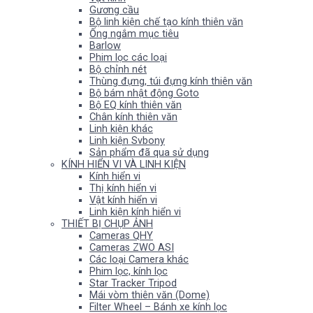
Gương cầu
Bộ linh kiện chế tạo kính thiên văn
Ống ngắm mục tiêu
Barlow
Phim lọc các loại
Bộ chỉnh nét
Thùng đựng, túi đựng kính thiên văn
Bộ bám nhật động Goto
Bộ EQ kính thiên văn
Chân kính thiên văn
Linh kiện khác
Linh kiện Svbony
Sản phẩm đã qua sử dụng
KÍNH HIỂN VI VÀ LINH KIỆN
Kính hiển vi
Thị kính hiển vi
Vật kính hiển vi
Linh kiện kính hiển vi
THIẾT BỊ CHỤP ẢNH
Cameras QHY
Cameras ZWO ASI
Các loại Camera khác
Phim lọc, kính lọc
Star Tracker Tripod
Mái vòm thiên văn (Dome)
Filter Wheel – Bánh xe kính lọc