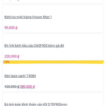
Kính lọc mặt trăng (moon filter )
90,000
₫
Bộ Vật kính tiêu sắc D60F900 kèm gá đỡ
220,000
₫
-10%
Đèn laze xanh T4084
420,000
₫
380,000
₫
Bộ linh kiện Kính thiên văn KX D70f900mm