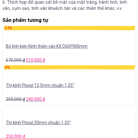
6. Thích hợp để quan sát bề mặt của mặt trăng, hành tinh, tinh
vân, cụm sao, tinh vân khuếch tán và các thiên thể khác, v.v.
Sản phẩm tương tự
-24%
Bộ linh kiện Kính thiên văn KX D60f900mm
670,000
₫
510,000
₫
-4%
Thị kính Plossl 12,5mm chuẩn 1,25”
250,000
₫
240,000
₫
Thị kính Plossl 20mm chuẩn 1,25”
250,000
₫