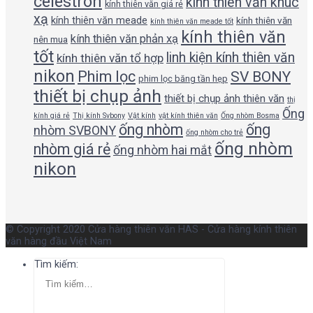
celestron
kính thiên văn khúc
kính thiên văn giá rẻ
xạ
kính thiên văn meade
kính thiên văn
kính thiên văn meade tốt
kính thiên văn
kính thiên văn phản xạ
nên mua
tốt
linh kiện kính thiên văn
kính thiên văn tổ hợp
nikon
Phim lọc
SV BONY
phim lọc băng tần hẹp
thiết bị chụp ảnh
thiết bị chụp ảnh thiên văn
thị
Ống
kính giá rẻ
Thị kính Svbony
Vật kính
vật kính thiên văn
Ống nhòm Bosma
ống nhòm
ống
nhòm SVBONY
ống nhòm cho trẻ
ống nhòm
nhòm giá rẻ
ống nhòm hai mắt
nikon
© Copyright 2020 Cửa hàng thiên văn HAS - Cửa hàng kính thiên
văn hàng đầu Việt Nam
Tìm kiếm: