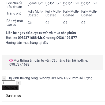
Lọc chủ đề
Bộ lọc 1,25
Bộ lọc 1,25
Bộ lọc 1,25
Bộ lọc 1,25
tiêu chuẩn
“
“
“
“
Fully Multi-
Fully Multi-
Fully Multi-
Fully Multi-
Tráng phủ
Coated
Coated
Coated
Coated
Bảo vệ mắt
Có
Có
Có
Có
cao su
Liên hệ ngay để được tư vấn và mua sản phẩm
Hotline 0987371688-Mr.Chương:0936.197.577
Hướng dẫn mua hàng tại đây
Mọi thông tin cần tư vấn đặt hàng liên hệ hotline:
098.737.1688
Thị kính trường rộng Svbony UW 6/9/15/20mm số lượng
Mua hàng
Danh mục