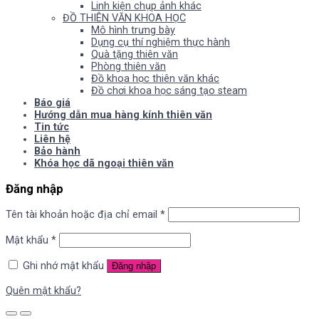
Linh kiện chụp ảnh khác
ĐỒ THIÊN VĂN KHOA HỌC
Mô hình trưng bày
Dụng cụ thí nghiệm thực hành
Quà tặng thiên văn
Phòng thiên văn
Đồ khoa học thiên văn khác
Đồ chơi khoa học sáng tạo steam
Báo giá
Hướng dẫn mua hàng kính thiên văn
Tin tức
Liên hệ
Bảo hành
Khóa học dã ngoại thiên văn
Đăng nhập
Tên tài khoản hoặc địa chỉ email
*
Mật khẩu
*
Ghi nhớ mật khẩu
Đăng nhập
Quên mật khẩu?