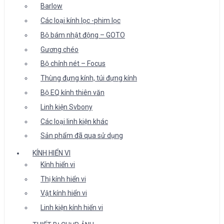
Barlow
Các loại kính lọc -phim lọc
Bộ bám nhật động – GOTO
Gương chéo
Bộ chỉnh nét – Focus
Thùng đựng kính, túi đựng kính
Bộ EQ kính thiên văn
Linh kiện Svbony
Các loại linh kiện khác
Sản phẩm đã qua sử dụng
KÍNH HIỂN VI
Kính hiển vi
Thị kính hiển vi
Vật kính hiển vi
Linh kiện kính hiển vi