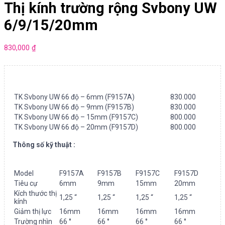
Thị kính trường rộng Svbony UW
6/9/15/20mm
830,000
₫
TK Svbony UW 66 độ – 6mm (F9157A)
830.000
TK Svbony UW 66 độ – 9mm (F9157B)
830.000
TK Svbony UW 66 độ – 15mm (F9157C)
800.000
TK Svbony UW 66 độ – 20mm (F9157D)
800.000
Thông số kỹ thuật :
Model
F9157A
F9157B
F9157C
F9157D
Tiêu cự
6mm
9mm
15mm
20mm
Kích thước thị
1,25 “
1,25 “
1,25 “
1,25 “
kính
Giảm thị lực
16mm
16mm
16mm
16mm
Trường nhìn
66 °
66 °
66 °
66 °