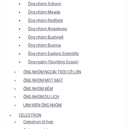
Ống nhòm Svbony
Ống nhòm Meade
Ống nhòm Redfield
Ống nhòm Angeleyes
Ống nhòm Bushnell
Ống nhòm Bosma
Ống nhòm Explore Scientific
Ống ngắm (Spotting Scope)
ỐNG NHÒM NGOÀI TRỜI CỠ LỚN
ỐNG NHÒM MỘT MẮT
ỐNG NHÒM ĐÊM
ỐNG NHÒM DU LỊCH
LINH KIỆN ỐNG NHÒM
CELESTRON
Celestron tổ hợp