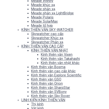
Meade Infinity
Meade khúc xạ
Meade phản xạ
Meade phản xạ LightBridge
Meade Polaris
Meade SolarMax
Meade tổ hợp
KÍNH THIÊN VĂN SKY-WATCHER
Skywatcher cao cấp
Skywatcher Khúc xạ
Skywatcher Phản xạ
KÍNH THIÊN VĂN CAO CẤP
KÍNH THIÊN VĂN NHẬT
Kính thiên văn Vixen
Kính thiên văn Takahashi
Kính thiên văn nhật khác
Kính thiên văn Bosma
Kính thiên văn cao cấp khác
Kính thiên văn Explore Scientific
Kính thiên văn GSO
Kính thiên văn Orion
Kính thiên văn SharpStar
Kính thiên văn SVBony
Kính thiên văn Sky Rover
LINH KIỆN KÍNH THIÊN VĂN
Thị kính
Vật kính