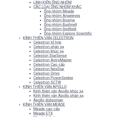
LINH KIỆN ỐNG NHÒM
CÁC LOẠI ỐNG NHÒM KHÁC
Ống nhòm Meade
Ống nhòm Angeleyes
Ống nhòm Bosma
Ống nhòm Bushnell
Ống nhòm Redfield
Ống nhòm Explore Scientific
KÍNH THIÊN VĂN CELESTRON
Celestron tổ hợp
Celestron phản xạ
Celestron khúc xạ
Celeston StarSense
Celestron AstroMaster
Celestron Cao cấp
Celestron NexStar
Celestron Omni
Celestron PowerSeeker
Celestron SCTW
KÍNH THIÊN VĂN APOLLO
Kính thiên văn Apollo khúc xạ
Kính thiên văn Apollo phản xạ
Apollo dobsonian
KÍNH THIÊN VĂN MEADE
Meade cao cấp
Meade ETX