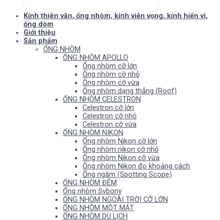
Kính thiên văn, ống nhòm, kính viễn vọng, kính hiển vi,
ống dòm
Giới thiệu
Sản phẩm
ỐNG NHÒM
ỐNG NHÒM APOLLO
Ống nhòm cỡ lớn
Ống nhòm cỡ nhỏ
Ống nhòm cỡ vừa
Ống nhòm dạng thẳng (Roof)
ỐNG NHÒM CELESTRON
Celestron cỡ lớn
Celestron cỡ nhỏ
Celestron cỡ vừa
ỐNG NHÒM NIKON
Ống nhòm Nikon cỡ lớn
Ống nhòm nikon cỡ nhỏ
Ống nhòm Nikon cỡ vừa
Ống nhòm Nikon đo khoảng cách
Ống ngắm (Spotting Scope)
ỐNG NHÒM ĐÊM
Ống nhòm Svbony
ỐNG NHÒM NGOÀI TRỜI CỠ LỚN
ỐNG NHÒM MỘT MẮT
ỐNG NHÒM DU LỊCH