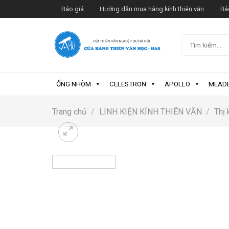
Skip
Báo giá
Hướng dẫn mua hàng kính thiên văn
Bả
to
content
Tìm
kiếm:
ỐNG NHÒM
CELESTRON
APOLLO
MEAD
Trang chủ
/
LINH KIỆN KÍNH THIÊN VĂN
/
Thị 