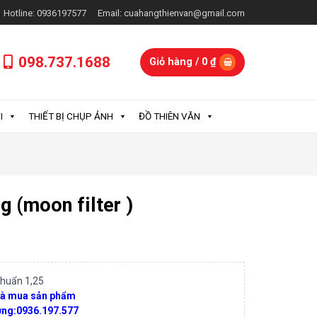
Hotline: 0936197577
Email: cuahangthienvan@gmail.com
098.737.1688
Giỏ hàng /
0
₫
I
THIẾT BỊ CHỤP ẢNH
ĐỒ THIÊN VĂN
g (moon filter )
chuẩn 1,25
 và mua sản phẩm
ơng:0936.197.577