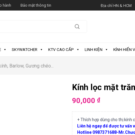
o hành
Bảo mật thông tin
Địa chỉ HN & HCM
E
SKYWATCHER
KTV CAO CẤP
LINH KIỆN
KÍNH HIỂN V
kính, Barlow, Gương chéo...
Kính lọc mặt trăn
90,000
₫
+ Thích hợp dùng cho thị kính 
Liên hệ ngay để được tư vấn
Hotline 0987371688-Mr.Chư