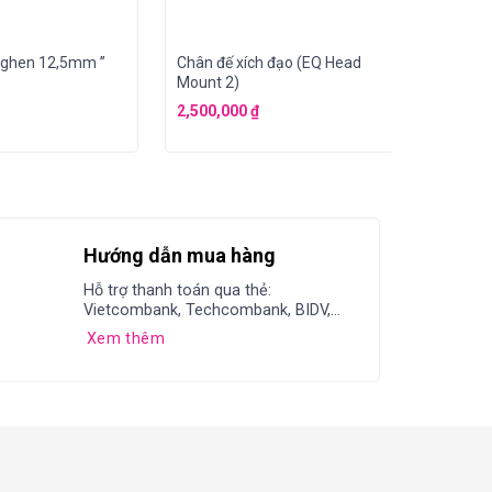
uyghen 12,5mm ”
Chân đế xích đạo (EQ Head
Gương c
Mount 2)
1.25″
2,500,000
₫
90,000
Hướng dẫn mua hàng
Hỗ trợ thanh toán qua thẻ:
Vietcombank, Techcombank, BIDV,...
Xem thêm