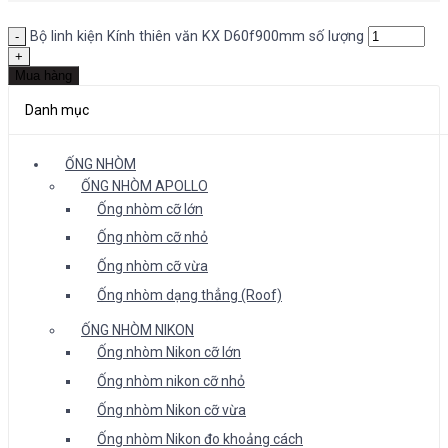
Bộ linh kiện Kính thiên văn KX D60f900mm số lượng
Mua hàng
Danh mục
ỐNG NHÒM
ỐNG NHÒM APOLLO
Ống nhòm cỡ lớn
Ống nhòm cỡ nhỏ
Ống nhòm cỡ vừa
Ống nhòm dạng thẳng (Roof)
ỐNG NHÒM NIKON
Ống nhòm Nikon cỡ lớn
Ống nhòm nikon cỡ nhỏ
Ống nhòm Nikon cỡ vừa
Ống nhòm Nikon đo khoảng cách