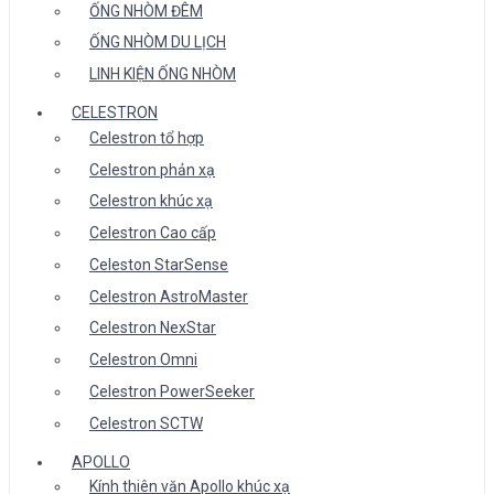
ỐNG NHÒM ĐÊM
ỐNG NHÒM DU LỊCH
LINH KIỆN ỐNG NHÒM
CELESTRON
Celestron tổ hợp
Celestron phản xạ
Celestron khúc xạ
Celestron Cao cấp
Celeston StarSense
Celestron AstroMaster
Celestron NexStar
Celestron Omni
Celestron PowerSeeker
Celestron SCTW
APOLLO
Kính thiên văn Apollo khúc xạ