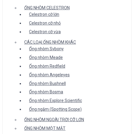
ỐNG NHÒM CELESTRON
Celestron cỡ lớn
Celestron cỡ nhỏ
Celestron cỡ vừa
CÁC LOẠI ỐNG NHÒM KHÁC
Ống nhòm Svbony
Ống nhòm Meade
Ống nhòm Redfield
Ống nhòm Angeleyes
Ống nhòm Bushnell
Ống nhòm Bosma
Ống nhòm Explore Scientific
Ống ngắm (Spotting Scope)
ỐNG NHÒM NGOÀI TRỜI CỠ LỚN
ỐNG NHÒM MỘT MẮT