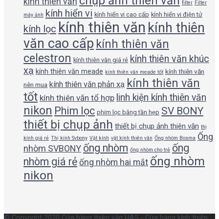
chụp ảnh thiên văn
kính thiên văn
filter
Filter
kính hiển vi
kính hiển vi cao cấp
kính hiển vi điện tử
máy ảnh
kính thiên văn
kính thiên
kính lọc
văn cao cấp
kính thiên văn
celestron
kính thiên văn khúc
kính thiên văn giá rẻ
xạ
kính thiên văn meade
kính thiên văn
kính thiên văn meade tốt
kính thiên văn
kính thiên văn phản xạ
nên mua
tốt
linh kiện kính thiên văn
kính thiên văn tổ hợp
nikon
Phim lọc
SV BONY
phim lọc băng tần hẹp
thiết bị chụp ảnh
thiết bị chụp ảnh thiên văn
thị
Ống
kính giá rẻ
Thị kính Svbony
Vật kính
vật kính thiên văn
Ống nhòm Bosma
ống nhòm
ống
nhòm SVBONY
ống nhòm cho trẻ
ống nhòm
nhòm giá rẻ
ống nhòm hai mắt
nikon
© Copyright 2020 Cửa hàng thiên văn HAS - Cửa hàng kính thiên