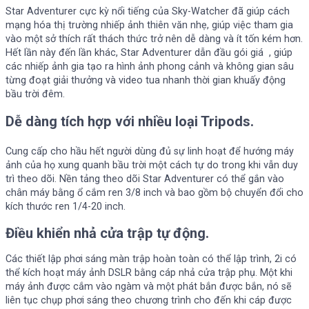
Star Adventurer cực kỳ nổi tiếng của Sky-Watcher đã giúp cách
mạng hóa thị trường nhiếp ảnh thiên văn nhẹ, giúp việc tham gia
vào một sở thích rất thách thức trở nên dễ dàng và ít tốn kém hơn.
Hết lần này đến lần khác, Star Adventurer dẫn đầu gói giá , giúp
các nhiếp ảnh gia tạo ra hình ảnh phong cảnh và không gian sâu
từng đoạt giải thưởng và video tua nhanh thời gian khuấy động
bầu trời đêm.
Dễ dàng tích hợp với nhiều loại Tripods.
Cung cấp cho hầu hết người dùng đủ sự linh hoạt để hướng máy
ảnh của họ xung quanh bầu trời một cách tự do trong khi vẫn duy
trì theo dõi. Nền tảng theo dõi Star Adventurer có thể gắn vào
chân máy bằng ổ cắm ren 3/8 inch và bao gồm bộ chuyển đổi cho
kích thước ren 1/4-20 inch.
Điều khiển nhả cửa trập tự động.
Các thiết lập phơi sáng màn trập hoàn toàn có thể lập trình, 2i có
thể kích hoạt máy ảnh DSLR bằng cáp nhả cửa trập phụ. Một khi
máy ảnh được cắm vào ngàm và một phát bắn được bắn, nó sẽ
liên tục chụp phơi sáng theo chương trình cho đến khi cáp được