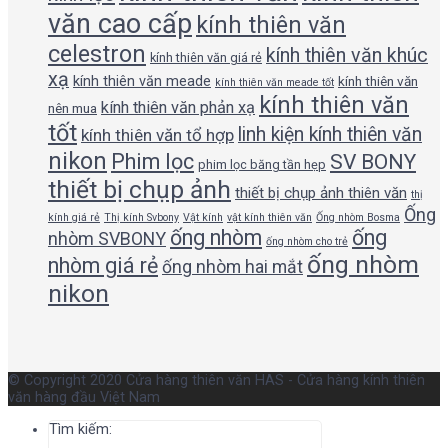
văn cao cấp
kính thiên văn
celestron
kính thiên văn khúc
kính thiên văn giá rẻ
xạ
kính thiên văn meade
kính thiên văn
kính thiên văn meade tốt
kính thiên văn
kính thiên văn phản xạ
nên mua
tốt
linh kiện kính thiên văn
kính thiên văn tổ hợp
nikon
Phim lọc
SV BONY
phim lọc băng tần hẹp
thiết bị chụp ảnh
thiết bị chụp ảnh thiên văn
thị
Ống
kính giá rẻ
Thị kính Svbony
Vật kính
vật kính thiên văn
Ống nhòm Bosma
ống nhòm
ống
nhòm SVBONY
ống nhòm cho trẻ
ống nhòm
nhòm giá rẻ
ống nhòm hai mắt
nikon
© Copyright 2020 Cửa hàng thiên văn HAS - Cửa hàng kính thiên
văn hàng đầu Việt Nam
Tìm kiếm: