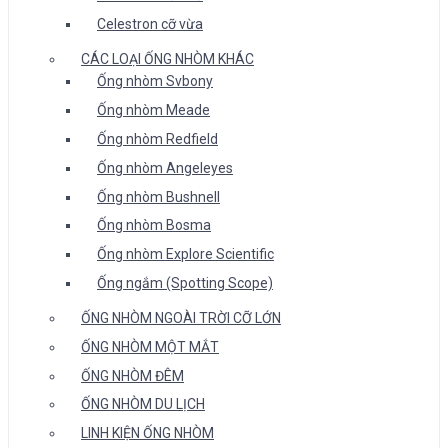
Celestron cỡ vừa
CÁC LOẠI ỐNG NHÒM KHÁC
Ống nhòm Svbony
Ống nhòm Meade
Ống nhòm Redfield
Ống nhòm Angeleyes
Ống nhòm Bushnell
Ống nhòm Bosma
Ống nhòm Explore Scientific
Ống ngắm (Spotting Scope)
ỐNG NHÒM NGOÀI TRỜI CỠ LỚN
ỐNG NHÒM MỘT MẮT
ỐNG NHÒM ĐÊM
ỐNG NHÒM DU LỊCH
LINH KIỆN ỐNG NHÒM