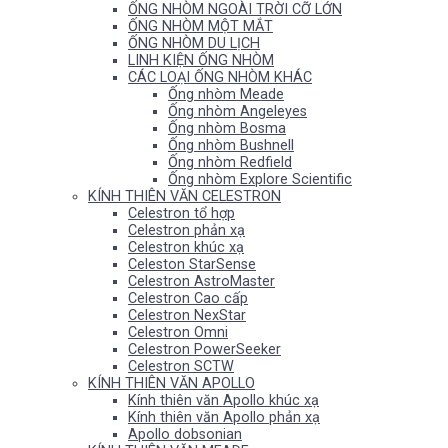
ỐNG NHÒM NGOÀI TRỜI CỠ LỚN
ỐNG NHÒM MỘT MẮT
ỐNG NHÒM DU LỊCH
LINH KIỆN ỐNG NHÒM
CÁC LOẠI ỐNG NHÒM KHÁC
Ống nhòm Meade
Ống nhòm Angeleyes
Ống nhòm Bosma
Ống nhòm Bushnell
Ống nhòm Redfield
Ống nhòm Explore Scientific
KÍNH THIÊN VĂN CELESTRON
Celestron tổ hợp
Celestron phản xạ
Celestron khúc xạ
Celeston StarSense
Celestron AstroMaster
Celestron Cao cấp
Celestron NexStar
Celestron Omni
Celestron PowerSeeker
Celestron SCTW
KÍNH THIÊN VĂN APOLLO
Kính thiên văn Apollo khúc xạ
Kính thiên văn Apollo phản xạ
Apollo dobsonian