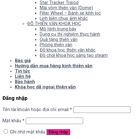
Star Tracker Tripod
Mái vòm thiên văn (Dome)
Filter Wheel – Bánh xe kính lọc
Linh kiện chụp ảnh khác
ĐỒ THIÊN VĂN KHOA HỌC
Mô hình trưng bày
Dụng cụ thí nghiệm thực hành
Quà tặng thiên văn
Phòng thiên văn
Đồ khoa học thiên văn khác
Đồ chơi khoa học sáng tạo steam
Báo giá
Hướng dẫn mua hàng kính thiên văn
Tin tức
Liên hệ
Bảo hành
Khóa học dã ngoại thiên văn
Đăng nhập
Tên tài khoản hoặc địa chỉ email
*
Mật khẩu
*
Ghi nhớ mật khẩu
Đăng nhập