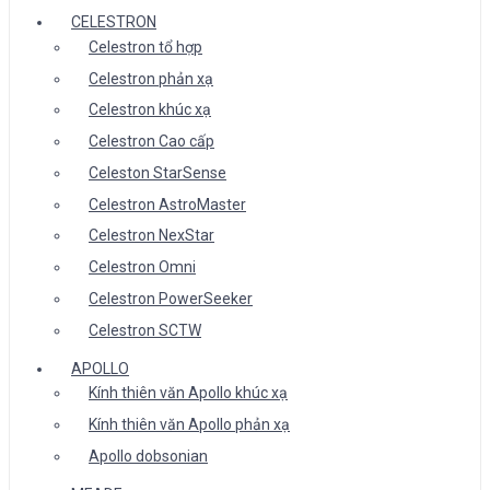
CELESTRON
Celestron tổ hợp
Celestron phản xạ
Celestron khúc xạ
Celestron Cao cấp
Celeston StarSense
Celestron AstroMaster
Celestron NexStar
Celestron Omni
Celestron PowerSeeker
Celestron SCTW
APOLLO
Kính thiên văn Apollo khúc xạ
Kính thiên văn Apollo phản xạ
Apollo dobsonian