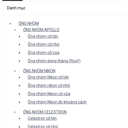
Danh mục
ỐNG NHÒM
ỐNG NHÒM APOLLO
Ống nhòm cỡ lớn
Ống nhòm cỡ nhỏ
Ống nhòm cỡ vừa
Ống nhòm dạng thẳng (Roof)
ỐNG NHÒM NIKON
Ống nhòm Nikon cỡ lớn
Ống nhòm nikon cỡ nhỏ
Ống nhòm Nikon cỡ vừa
Ống nhòm Nikon đo khoảng cách
ỐNG NHÒM CELESTRON
Celestron cỡ lớn
Celestron cỡ nhỏ