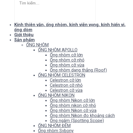
Kính thiên văn, ống nhòm, kính viễn vọng, kính hiển vi,
ống dòm
Giới thiệu
Sản phẩm
ỐNG NHÒM
ỐNG NHÒM APOLLO
Ống nhòm cỡ lớn
Ống nhòm cỡ nhỏ
Ống nhòm cỡ vừa
Ống nhòm dạng thẳng (Roof)
ỐNG NHÒM CELESTRON
Celestron cỡ lớn
Celestron cỡ nhỏ
Celestron cỡ vừa
ỐNG NHÒM NIKON
Ống nhòm Nikon cỡ lớn
Ống nhòm nikon cỡ nhỏ
Ống nhòm Nikon cỡ vừa
Ống nhòm Nikon đo khoảng cách
Ống ngắm (Spotting Scope)
ỐNG NHÒM ĐÊM
Ống nhòm Svbony