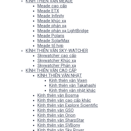
KÍNH THIÊN VĂN MEADE
Meade cao cấp
Meade ETX
Meade Infinity
Meade khúc xạ
Meade phản xạ
Meade phản xạ LightBridge
Meade Polaris
Meade SolarMax
Meade tổ hợp
KÍNH THIÊN VĂN SKY-WATCHER
Skywatcher cao cấp
Skywatcher Khúc xạ
Skywatcher Phản xạ
KÍNH THIÊN VĂN CAO CẤP
KÍNH THIÊN VĂN NHẬT
Kính thiên văn Vixen
Kính thiên văn Takahashi
Kính thiên văn nhật khác
Kính thiên văn Bosma
Kính thiên văn cao cấp khác
Kính thiên văn Explore Scientific
Kính thiên văn GSO
Kính thiên văn Orion
Kính thiên văn SharpStar
Kính thiên văn SVBony
Kính thiên văn Sky Rover