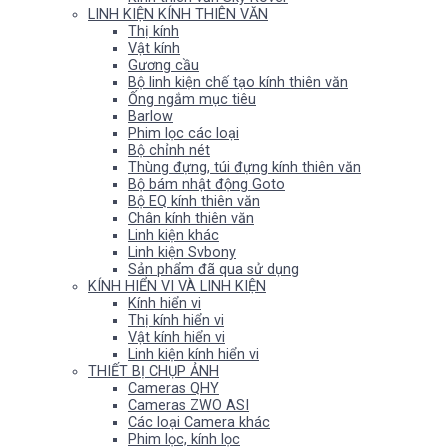
LINH KIỆN KÍNH THIÊN VĂN
Thị kính
Vật kính
Gương cầu
Bộ linh kiện chế tạo kính thiên văn
Ống ngắm mục tiêu
Barlow
Phim lọc các loại
Bộ chỉnh nét
Thùng đựng, túi đựng kính thiên văn
Bộ bám nhật động Goto
Bộ EQ kính thiên văn
Chân kính thiên văn
Linh kiện khác
Linh kiện Svbony
Sản phẩm đã qua sử dụng
KÍNH HIỂN VI VÀ LINH KIỆN
Kính hiển vi
Thị kính hiển vi
Vật kính hiển vi
Linh kiện kính hiển vi
THIẾT BỊ CHỤP ẢNH
Cameras QHY
Cameras ZWO ASI
Các loại Camera khác
Phim lọc, kính lọc