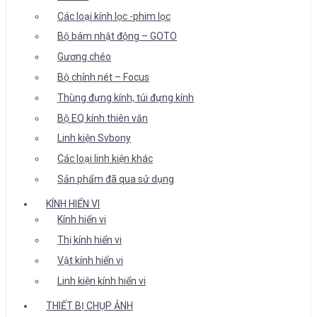
Các loại kính lọc -phim lọc
Bộ bám nhật động – GOTO
Gương chéo
Bộ chỉnh nét – Focus
Thùng đựng kính, túi đựng kính
Bộ EQ kính thiên văn
Linh kiện Svbony
Các loại linh kiện khác
Sản phẩm đã qua sử dụng
KÍNH HIỂN VI
Kính hiển vi
Thị kính hiển vi
Vật kính hiển vi
Linh kiện kính hiển vi
THIẾT BỊ CHỤP ẢNH