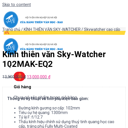
Skip to content
Trang chủ
/
KÍNH THIÊN VĂN SKY-WATCHER
/
Skywatcher cao cấp
-4%
Kính thiên văn Sky-Watcher
102MAK-EQ2
13,500,000
₫
13,000,000
₫
Giỏ hàng
Chưa có sản phẩm trong giỏ hàng.
Thông số kỹ thuật và linh phụ kiện bao gồm:
Đường kính gương sơ cấp: 102mm
Tiêu cự hệ quang: 1300mm
Tỷ lệ F: f/12.7
Thấu kính hiệu chỉnh sử dụng thuỷ tinh quang học cao
cấp, tráng phủ Fully Multi-Coated