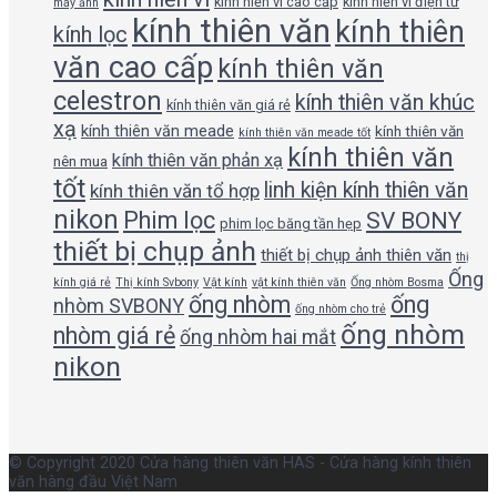
kính hiển vi cao cấp
kính hiển vi điện tử
máy ảnh
kính thiên văn
kính thiên
kính lọc
văn cao cấp
kính thiên văn
celestron
kính thiên văn khúc
kính thiên văn giá rẻ
xạ
kính thiên văn meade
kính thiên văn
kính thiên văn meade tốt
kính thiên văn
kính thiên văn phản xạ
nên mua
tốt
linh kiện kính thiên văn
kính thiên văn tổ hợp
nikon
Phim lọc
SV BONY
phim lọc băng tần hẹp
thiết bị chụp ảnh
thiết bị chụp ảnh thiên văn
thị
Ống
kính giá rẻ
Thị kính Svbony
Vật kính
vật kính thiên văn
Ống nhòm Bosma
ống nhòm
ống
nhòm SVBONY
ống nhòm cho trẻ
ống nhòm
nhòm giá rẻ
ống nhòm hai mắt
nikon
© Copyright 2020 Cửa hàng thiên văn HAS - Cửa hàng kính thiên
văn hàng đầu Việt Nam