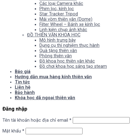
Các loại Camera khác
Phim lọc, kính lọc
Star Tracker Tripod
Mái vòm thiên văn (Dome)
Filter Wheel – Bánh xe kính lọc
Linh kiện chụp ảnh khác
ĐỒ THIÊN VĂN KHOA HỌC
Mô hình trưng bày
Dụng cụ thí nghiệm thực hành
Quà tặng thiên văn
Phòng thiên văn
Đồ khoa học thiên văn khác
Đồ chơi khoa học sáng tạo steam
Báo giá
Hướng dẫn mua hàng kính thiên văn
Tin tức
Liên hệ
Bảo hành
Khóa học dã ngoại thiên văn
Đăng nhập
Tên tài khoản hoặc địa chỉ email
*
Mật khẩu
*