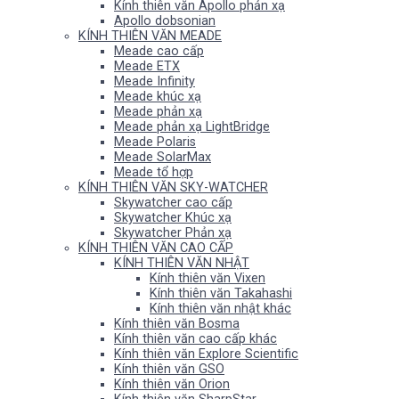
Kính thiên văn Apollo phản xạ
Apollo dobsonian
KÍNH THIÊN VĂN MEADE
Meade cao cấp
Meade ETX
Meade Infinity
Meade khúc xạ
Meade phản xạ
Meade phản xạ LightBridge
Meade Polaris
Meade SolarMax
Meade tổ hợp
KÍNH THIÊN VĂN SKY-WATCHER
Skywatcher cao cấp
Skywatcher Khúc xạ
Skywatcher Phản xạ
KÍNH THIÊN VĂN CAO CẤP
KÍNH THIÊN VĂN NHẬT
Kính thiên văn Vixen
Kính thiên văn Takahashi
Kính thiên văn nhật khác
Kính thiên văn Bosma
Kính thiên văn cao cấp khác
Kính thiên văn Explore Scientific
Kính thiên văn GSO
Kính thiên văn Orion