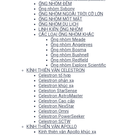
ỐNG NHÒM ĐÊM
Ống nhòm Svbony
ỐNG NHÒM NGOÀI TRỜI CỠ LỚN
ỐNG NHÒM MỘT MẮT
ỐNG NHÒM DU LỊCH
LINH KIỆN ỐNG NHÒM
CÁC LOẠI ỐNG NHÒM KHÁC
Ống nhòm Meade
Ống nhòm Angeleyes
Ống nhòm Bosma
Ống nhòm Bushnell
Ống nhòm Redfield
Ống nhòm Explore Scientific
KÍNH THIÊN VĂN CELESTRON
Celestron tổ hợp
Celestron phản xạ
Celestron khúc xạ
Celeston StarSense
Celestron AstroMaster
Celestron Cao cấp
Celestron NexStar
Celestron Omni
Celestron PowerSeeker
Celestron SCTW
KÍNH THIÊN VĂN APOLLO
Kính thiên văn Apollo khúc xạ