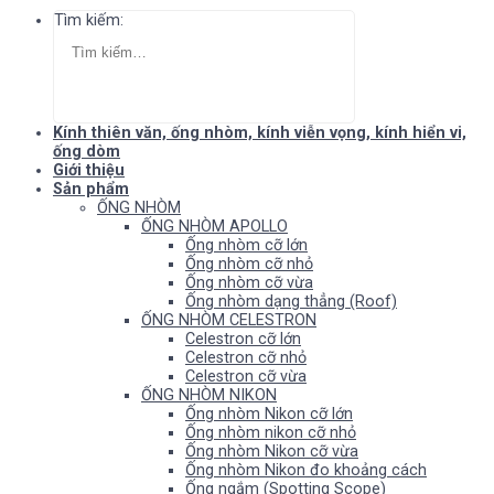
Tìm kiếm:
Kính thiên văn, ống nhòm, kính viễn vọng, kính hiển vi,
ống dòm
Giới thiệu
Sản phẩm
ỐNG NHÒM
ỐNG NHÒM APOLLO
Ống nhòm cỡ lớn
Ống nhòm cỡ nhỏ
Ống nhòm cỡ vừa
Ống nhòm dạng thẳng (Roof)
ỐNG NHÒM CELESTRON
Celestron cỡ lớn
Celestron cỡ nhỏ
Celestron cỡ vừa
ỐNG NHÒM NIKON
Ống nhòm Nikon cỡ lớn
Ống nhòm nikon cỡ nhỏ
Ống nhòm Nikon cỡ vừa
Ống nhòm Nikon đo khoảng cách
Ống ngắm (Spotting Scope)