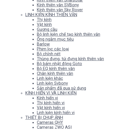
Kính thiên văn SharpStar
Kính thiên văn SVBony
Kính thiên văn Sky Rover
LINH KIỆN KÍNH THIÊN VĂN
Thị kính
Vật kính
Gương cầu
Bộ linh kiện chế tạo kính thiên văn
Ống ngắm mục tiêu
Barlow
Phim lọc các loại
Bộ chỉnh nét
Thùng đựng, túi đựng kính thiên văn
Bộ bám nhật động Goto
Bộ EQ kính thiên văn
Chân kính thiên văn
Linh kiện khác
Linh kiện Svbony
Sản phẩm đã qua sử dụng
KÍNH HIỂN VI VÀ LINH KIỆN
Kính hiển vi
Thị kính hiển vi
Vật kính hiển vi
Linh kiện kính hiển vi
THIẾT BỊ CHỤP ẢNH
Cameras QHY
Cameras ZWO ASI