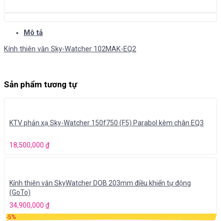
Mô tả
Kính thiên văn Sky-Watcher 102MAK-EQ2
Sản phẩm tương tự
KTV phản xạ Sky-Watcher 150f750 (F5) Parabol kèm chân EQ3
18,500,000
₫
Kính thiên văn SkyWatcher DOB 203mm điều khiển tự động
(GoTo)
34,900,000
₫
-5%