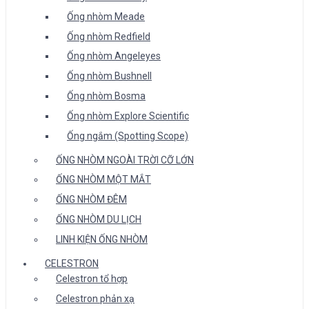
Ống nhòm Meade
Ống nhòm Redfield
Ống nhòm Angeleyes
Ống nhòm Bushnell
Ống nhòm Bosma
Ống nhòm Explore Scientific
Ống ngắm (Spotting Scope)
ỐNG NHÒM NGOÀI TRỜI CỠ LỚN
ỐNG NHÒM MỘT MẮT
ỐNG NHÒM ĐÊM
ỐNG NHÒM DU LỊCH
LINH KIỆN ỐNG NHÒM
CELESTRON
Celestron tổ hợp
Celestron phản xạ