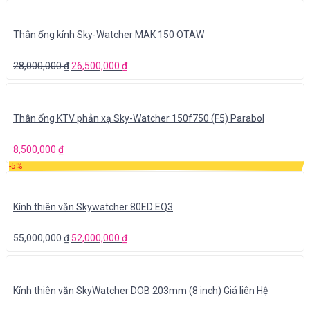
Thân ống kính Sky-Watcher MAK 150 OTAW
28,000,000
₫
26,500,000
₫
Thân ống KTV phản xạ Sky-Watcher 150f750 (F5) Parabol
8,500,000
₫
-5%
Kính thiên văn Skywatcher 80ED EQ3
55,000,000
₫
52,000,000
₫
Kính thiên văn SkyWatcher DOB 203mm (8 inch) Giá liên Hệ