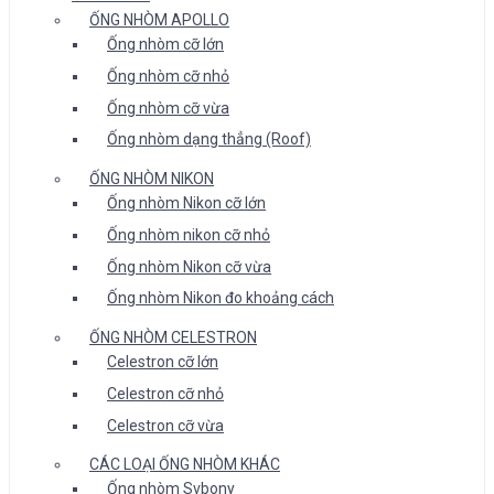
ỐNG NHÒM APOLLO
Ống nhòm cỡ lớn
Ống nhòm cỡ nhỏ
Ống nhòm cỡ vừa
Ống nhòm dạng thẳng (Roof)
ỐNG NHÒM NIKON
Ống nhòm Nikon cỡ lớn
Ống nhòm nikon cỡ nhỏ
Ống nhòm Nikon cỡ vừa
Ống nhòm Nikon đo khoảng cách
ỐNG NHÒM CELESTRON
Celestron cỡ lớn
Celestron cỡ nhỏ
Celestron cỡ vừa
CÁC LOẠI ỐNG NHÒM KHÁC
Ống nhòm Svbony