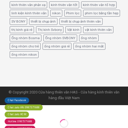
kính thiên văn phản xạ
kính thiên văn tốt
kính thiên văn tổ hợp
linh kiện kính thiên văn
nikon
Phim lọc
phim lọc băng tần hẹp
SV BONY
thiết bị chụp ảnh
thiết bị chụp ảnh thiên văn
thị kính giá rẻ
Thị kính Svbony
Vật kính
vật kính thiên văn
Ống nhòm Bosma
Ống nhòm SVBONY
ống nhòm
ống nhòm cho trẻ
ống nhòm giá rẻ
ống nhòm hai mắt
ống nhòm nikon
© Copyright 2020 Cửa hàng thiên văn HAS - Cửa hàng kính thiên văn
hàng đầu Việt Nam
Chat Facebook
Chat zalo HN: 0987371688
Chat zalo HCM
Hotline: 0987371688