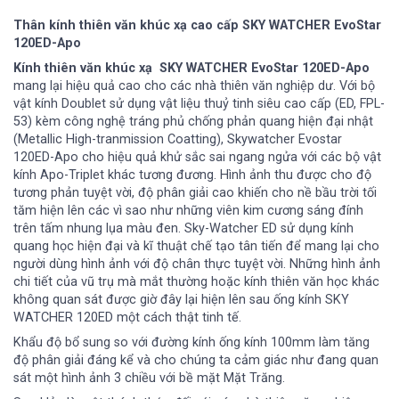
Thân kính thiên văn khúc xạ cao cấp SKY WATCHER EvoStar
120ED-Apo
Kính thiên văn khúc xạ SKY WATCHER EvoStar 120ED-Apo
mang lại hiệu quả cao cho các nhà thiên văn nghiệp dư. Với bộ
vật kính Doublet sử dụng vật liệu thuỷ tinh siêu cao cấp (ED, FPL-
53) kèm công nghệ tráng phủ chống phản quang hiện đại nhật
(Metallic High-tranmission Coatting), Skywatcher Evostar
120ED-Apo cho hiệu quả khử sắc sai ngang ngửa với các bộ vật
kính Apo-Triplet khác tương đương. H
ình ảnh thu được cho độ
tương phản tuyệt vời, độ phân giải cao khiến cho nề bầu trời tối
tăm hiện lên các vì sao như những viên kim cương sáng đính
trên tấm nhung lụa màu đen. Sky-Watcher ED sử dụng kính
quang học hiện đại và kĩ thuật chế tạo tân tiến để mang lại cho
người dùng hình ảnh với độ chân thực tuyệt vời. Những hình ảnh
chi tiết của vũ trụ mà mắt thường hoặc kính thiên văn học khác
không quan sát được giờ đây lại hiện lên sau ống kính SKY
WATCHER 120ED một cách thật tinh tế.
Khẩu độ bổ sung so với đường kính ống kính 100mm làm tăng
độ phân giải đáng kể và cho chúng ta cảm giác như đang quan
sát một hình ảnh 3 chiều với bề mặt Mặt Trăng.