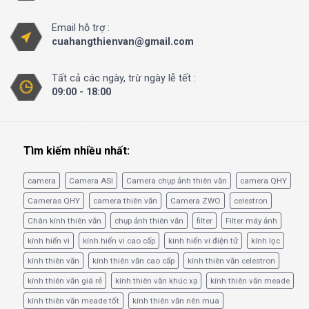
Email hỗ trợ :
cuahangthienvan@gmail.com
Tất cả các ngày, trừ ngày lễ tết :
09:00 - 18:00
Tìm kiếm nhiều nhất:
camera
Camera ASI
Camera chụp ảnh thiên văn
camera QHY
Cameras QHY
camera thiên văn
Camera ZWO
celestron
Chân kính thiên văn
chụp ảnh thiên văn
filter
Filter máy ảnh
kính hiển vi
kính hiển vi cao cấp
kính hiển vi điện tử
kính lọc
kính thiên văn
kính thiên văn cao cấp
kính thiên văn celestron
kính thiên văn giá rẻ
kính thiên văn khúc xạ
kính thiên văn meade
kính thiên văn meade tốt
kính thiên văn nên mua