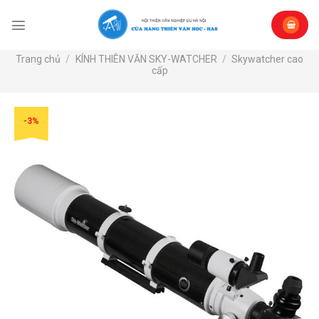
Skip
to
content
Trang chủ
/
KÍNH THIÊN VĂN SKY-WATCHER
/
Skywatcher cao
cấp
-3%