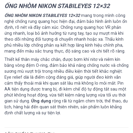
ỐNG NHÒM NIKON STABILEYES 12×32
ỐNG NHÒM NIKON STABILEYES 12×32
mang trong mình công
nghệ chống rung quang học hiện đại, đảm bảo hình ảnh luôn ổn
định, rõ nét và đầy cảm xúc. Chống rung quang học VR phản
ứng nhanh, loại bỏ ảnh hưởng từ rung tay, tạo sự mượt mà khi
theo dõi những đối tượng di chuyển nhanh hoặc xa. Thấu kính
phủ nhiều lớp chống phản xạ kết hợp lăng kính hiệu chỉnh pha,
mang đến màu sắc trung thực, độ sáng cao và chi tiết rõ ràng.
Thiết kế thân máy chắc chắn, được bơm khí nitơ và niêm kín
bằng vòng đệm O-ring, đảm bảo khả năng chống nước và chống
sương mù vượt trội trong nhiều điều kiện thời tiết khắc nghiệt.
Eye relief dài là điểm cộng đáng giá, giúp người đeo kính vẫn
cảm thấy thoải mái khi quan sát lâu mà không lo mỏi mắt. Pin
AA tiện dụng được trang bị, đi kèm chế độ tự động tắt sau một
phút không hoạt động, vừa tiết kiệm năng lượng vừa tối ưu thời
gian sử dụng.
Ứng dụng
rộng rãi từ ngắm chim trời, thể thao, du
lịch, hàng hải đến quan sát thiên nhiên, sản phẩm luôn khẳng
định chất lượng và sự tiện lợi.