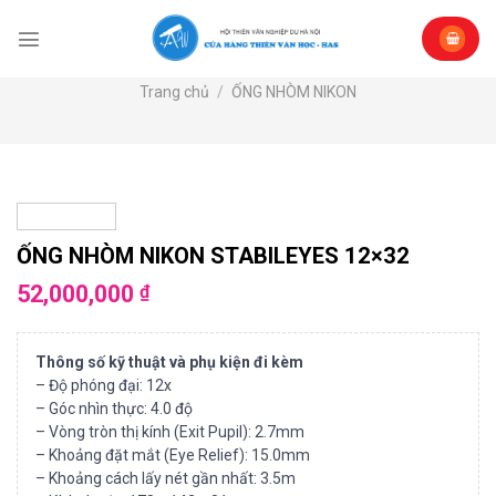
Skip
to
content
Trang chủ
/
ỐNG NHÒM NIKON
ỐNG NHÒM NIKON STABILEYES 12×32
52,000,000
₫
Thông số kỹ thuật và phụ kiện đi kèm
– Độ phóng đại: 12x
– Góc nhìn thực: 4.0 độ
– Vòng tròn thị kính (Exit Pupil): 2.7mm
– Khoảng đặt mắt (Eye Relief): 15.0mm
– Khoảng cách lấy nét gần nhất: 3.5m