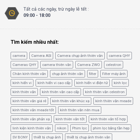
Tất cả các ngày, trừ ngày lễ tết :
09:00 - 18:00
Tìm kiếm nhiều nhất:
camera
Camera ASI
Camera chụp ảnh thiên văn
camera QHY
Cameras QHY
camera thiên văn
Camera ZWO
celestron
Chân kính thiên văn
chụp ảnh thiên văn
filter
Filter máy ảnh
kính hiển vi
kính hiển vi cao cấp
kính hiển vi điện tử
kính lọc
kính thiên văn
kính thiên văn cao cấp
kính thiên văn celestron
kính thiên văn giá rẻ
kính thiên văn khúc xạ
kính thiên văn meade
kính thiên văn meade tốt
kính thiên văn nên mua
kính thiên văn phản xạ
kính thiên văn tốt
kính thiên văn tổ hợp
linh kiện kính thiên văn
nikon
Phim lọc
phim lọc băng tần hẹp
SV BONY
thiết bị chụp ảnh
thiết bị chụp ảnh thiên văn