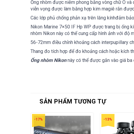
Ống nhòm được niêm phong bằng vòng chữ O và c
viễn vọng được làm bằng hợp kim magiê rắn được
Các lớp phủ chống phản xạ trên lăng kínhđảm bảo tr
Nikon Marine 7×50 IF Hp WP được trang bị ống kí
nhòm Nikon này có thể cung cấp hình ảnh với độ mé
56-72mm điều chỉnh khoảng cách interpupillary ch
Thang đo tích hợp để đo khoảng cách hoặc kích th
Ống nhòm Nikon
này có thể được gắn vào giá ba
SẢN PHẨM TƯƠNG TỰ
-17%
-13%