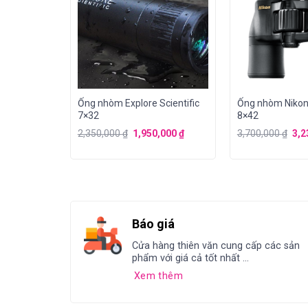
ng cách
Ống nhòm Explore Scientific
Ống nhòm Nikon
iá liên hệ)
7×32
8×42
2,350,000
₫
1,950,000
₫
3,700,000
₫
3,2
Báo giá
Cửa hàng thiên văn cung cấp các sản
phẩm với giá cả tốt nhất ...
Xem thêm