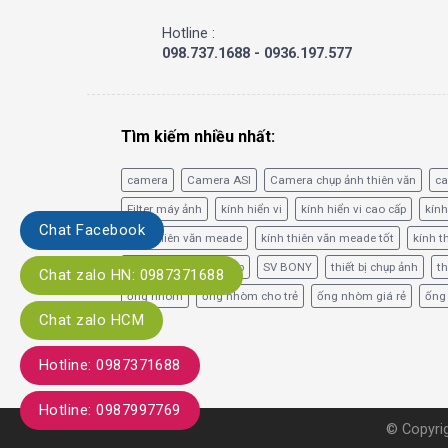
Hotline :
098.737.1688 - 0936.197.577
Tìm kiếm nhiều nhất:
camera
Camera ASI
Camera chụp ảnh thiên văn
c
Filter máy ảnh
kính hiển vi
kính hiển vi cao cấp
kính
Chat Facebook
kính thiên văn meade
kính thiên văn meade tốt
kính t
phim lọc băng tần hẹp
SV BONY
thiết bị chụp ảnh
th
Chat zalo HN: 0987371688
ống nhòm
ống nhòm cho trẻ
ống nhòm giá rẻ
ống
Chat zalo HCM
Hotline: 0987371688
Hotline: 0987997769
© Copyrig