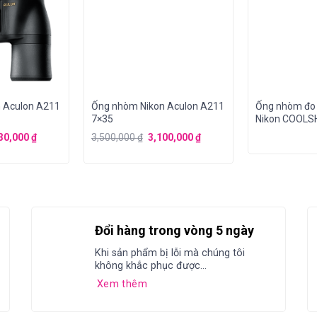
 Aculon A211
Ống nhòm Nikon Aculon A211
Ống nhòm đo
7×35
Nikon COOLSH
liên hệ)
30,000
₫
3,500,000
₫
3,100,000
₫
Đổi hàng trong vòng 5 ngày
Khi sản phẩm bị lỗi mà chúng tôi
không khắc phục được...
Xem thêm