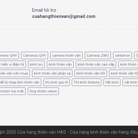
Email hỗ trợ :
cuahangthienvan@gmail.com
amera QHY
Cameras QHY
camera thiên văn
Camera ZWO
celestron
C
 hiển vi điện tử
kính lọc
kính thiên văn
kính thiên văn cao cấp
kính thiên 
hiên văn nên mua
kính thiên văn phản xạ
kính thiên văn tốt
kính thiên văn t
iết bị chụp ảnh thiên văn
thị kính giá rẻ
Thị kính Svbony
Vật kính
vật kính
 nhòm hai mắt
ống nhòm nikon
ht 2020 Cửa hàng thiên văn HAS - Cửa hàng kính thiên văn hàng đầ