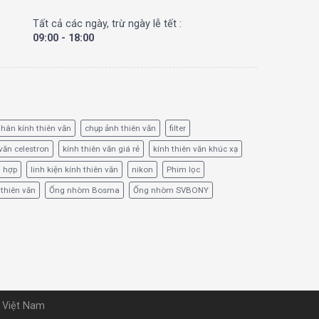
Tất cả các ngày, trừ ngày lễ tết :
09:00 - 18:00
hân kính thiên văn
chụp ảnh thiên văn
filter
văn celestron
kính thiên văn giá rẻ
kính thiên văn khúc xạ
ổ hợp
linh kiện kính thiên văn
nikon
Phim lọc
 thiên văn
Ống nhòm Bosma
Ống nhòm SVBONY
u Việt Nam