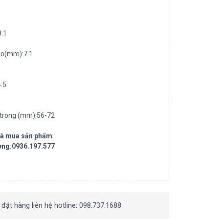
8.1
 ảo(mm):7.1
.5
h trong (mm):56-72
 và mua sản phẩm
ơng:0936.197.577
 đặt hàng liên hệ hotline: 098.737.1688