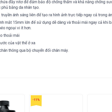
hứa đầy nitơ để đảm bảo độ chống thấm và khả năng chống sươn
 phủ bằng da nhân tạo.
uyền ánh sáng liên ​​để tạo ra hình ảnh trực tiếp ngay cả trong á
nh mắt 15mm lớn để sử dụng dễ dàng và thoải mái ngay cả khi b
o ngoại vi ít hơn.
o thoải mái
ước của vật thể ở xa
 chân thông qua bộ chuyển đổi chân máy.
-11%