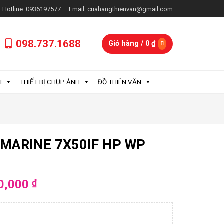
Hotline: 0936197577
Email: cuahangthienvan@gmail.com
098.737.1688
Giỏ hàng /
0
₫
I
THIẾT BỊ CHỤP ẢNH
ĐỒ THIÊN VĂN
 MARINE 7X50IF HP WP
0,000
₫