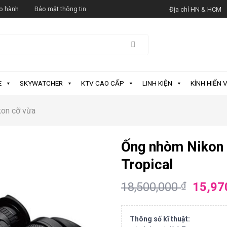
o hành
Bảo mật thông tin
Địa chỉ HN & HCM
E
SKYWATCHER
KTV CAO CẤP
LINH KIỆN
KÍNH HIỂN V
on cỡ vừa
Ống nhòm Nikon
Tropical
18,500,000
15,97
₫
Thông số kĩ thuật: