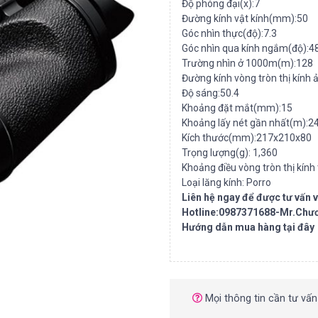
Độ phóng đại(x):7
Đường kính vật kính(mm):50
Góc nhìn thực(độ):7.3
Góc nhìn qua kính ngắm(độ):4
Trường nhìn ở 1000m(m):128
Đường kính vòng tròn thị kính
Độ sáng:50.4
Khoảng đặt mắt(mm):15
Khoảng lấy nét gần nhất(m):24
Kích thước(mm):217x210x80
Trọng lượng(g): 1,360
Khoảng điều vòng tròn thị kín
Loại lăng kính: Porro
Liên hệ ngay để được tư vấn
Hotline:0987371688-Mr.Chư
Hướng dẫn mua hàng tại đây
Mọi thông tin cần tư vấn