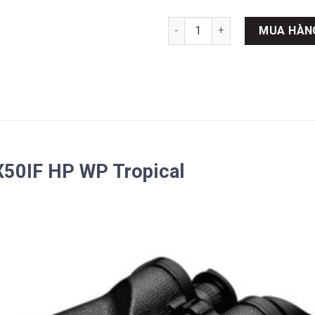
Ống nhòm Nikon MARINE 7X50I
MUA HÀN
50IF HP WP Tropical