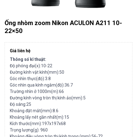
Ống nhòm zoom Nikon ACULON A211 10-
22×50
Giá liên hệ
Thông số kĩ thuật:
Độ phóng đại(x):10-22
Đường kính vật kính(mm):50
Góc nhìn thực(độ):3.8
Góc nhìn qua kính ngắm(độ):36.7
Trường nhìn ở 1000m(m):66
Đường kính vòng tròn thị kính ảo(mm):5
Độ sáng:25
Khoảng đặt mắt(mm):8.6
Khoảng lấy nét gần nhất(m):15
Kích thước(mm):197x197x68
Trọng lượng(g): 960
Khoảng điều vòng tròn thị kính trong (mm):56-72