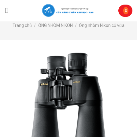
Skip
to
content
Trang chủ
/
ỐNG NHÒM NIKON
/
Ống nhòm Nikon cỡ vừa