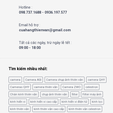
Hotline :
098.737.1688 - 0936.197.577
Email hỗ trợ :
cuahangthienvan@gmail.com
Tất cả các ngày, trừ ngày lễ tết :
09:00 - 18:00
Tìm kiếm nhiều nhất:
camera
Camera ASI
Camera chụp ảnh thiên văn
camera QHY
Cameras QHY
camera thiên văn
Camera ZWO
celestron
Chân kính thiên văn
chụp ảnh thiên văn
filter
Filter máy ảnh
kính hiển vi
kính hiển vi cao cấp
kính hiển vi điện tử
kính lọc
kính thiên văn
kính thiên văn cao cấp
kính thiên văn celestron