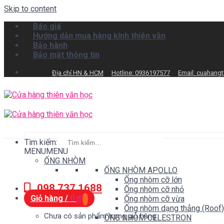
Skip to content
Báo giá
Hướng dẫn mua hàng kính thiên văn
Bảo hành
Bảo mật thông tin
Địa chỉ HN & HCM
Hotline: 0936197577
Email: cuahang
Tìm kiếm:
MENU
MENU
ỐNG NHÒM
ỐNG NHÒM APOLLO
Ống nhòm cỡ lớn
098.737.1688
Ống nhòm cỡ nhỏ
Giỏ hàng /
0
₫
Ống nhòm cỡ vừa
Ống nhòm dạng thẳng (Roof)
Chưa có sản phẩm trong giỏ hàng.
ỐNG NHÒM CELESTRON