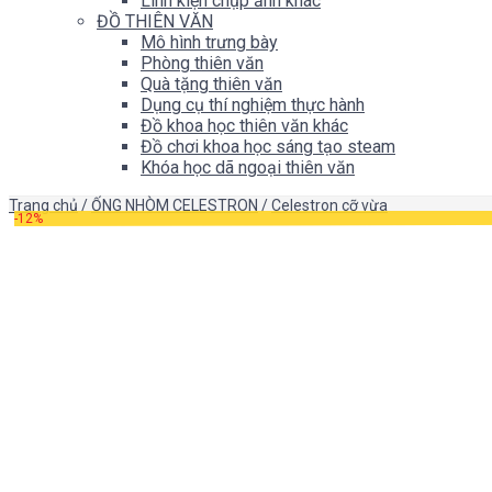
Linh kiện chụp ảnh khác
ĐỒ THIÊN VĂN
Mô hình trưng bày
Phòng thiên văn
Quà tặng thiên văn
Dụng cụ thí nghiệm thực hành
Đồ khoa học thiên văn khác
Đồ chơi khoa học sáng tạo steam
Khóa học dã ngoại thiên văn
Trang chủ
/
ỐNG NHÒM CELESTRON
/
Celestron cỡ vừa
-12%