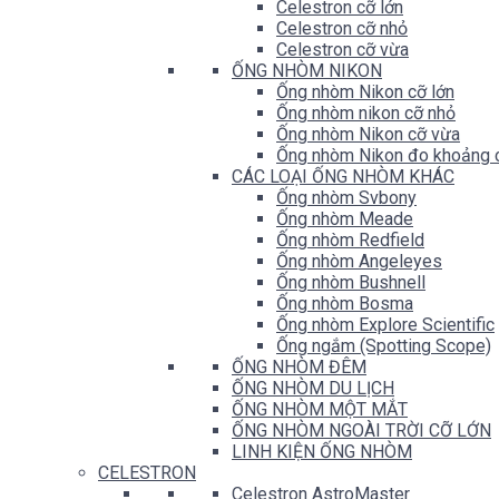
Celestron cỡ lớn
Celestron cỡ nhỏ
Celestron cỡ vừa
ỐNG NHÒM NIKON
Ống nhòm Nikon cỡ lớn
Ống nhòm nikon cỡ nhỏ
Ống nhòm Nikon cỡ vừa
Ống nhòm Nikon đo khoảng 
CÁC LOẠI ỐNG NHÒM KHÁC
Ống nhòm Svbony
Ống nhòm Meade
Ống nhòm Redfield
Ống nhòm Angeleyes
Ống nhòm Bushnell
Ống nhòm Bosma
Ống nhòm Explore Scientific
Ống ngắm (Spotting Scope)
ỐNG NHÒM ĐÊM
ỐNG NHÒM DU LỊCH
ỐNG NHÒM MỘT MẮT
ỐNG NHÒM NGOÀI TRỜI CỠ LỚN
LINH KIỆN ỐNG NHÒM
CELESTRON
Celestron AstroMaster