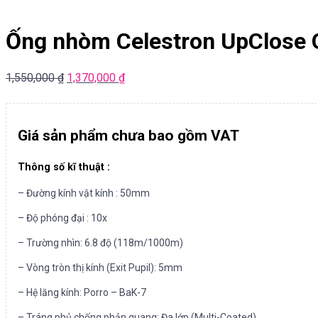
Ống nhòm Celestron UpClose 
1,550,000
₫
1,370,000
₫
Giá sản phẩm chưa bao gồm VAT
Thông số kĩ thuật :
– Đường kính vật kính : 50mm
– Độ phóng đại : 10x
– Trường nhìn: 6.8 độ (118m/1000m)
– Vòng tròn thị kính (Exit Pupil): 5mm
– Hệ lăng kính: Porro – BaK-7
– Tráng phủ chống phản quang: Đa lớp (Multi-Coated)