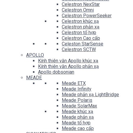
Celestron NexStar
Celestron Omni
Celestron PowerSeeker
Celestron khúc xạ
Celestron phản xạ
Celestron tổ hợp
Celestron Cao cấp
Celeston StarSense
Celestron SCTW
APOLLO
Kính thiên văn Apollo khúc xạ
Kính thiên văn Apollo phản xạ
Apollo dobsonian
MEADE
Meade ETX
Meade Infinity
Meade phản xạ LightBridge
Meade Polaris
Meade SolarMax
Meade khúc xạ
Meade phản xạ
Meade tổ hợp
Meade cao cấp