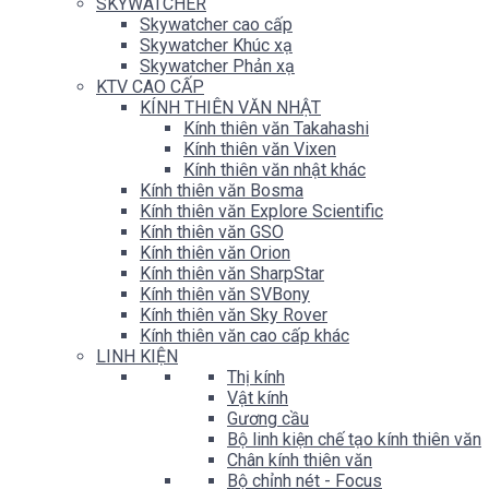
SKYWATCHER
Skywatcher cao cấp
Skywatcher Khúc xạ
Skywatcher Phản xạ
KTV CAO CẤP
KÍNH THIÊN VĂN NHẬT
Kính thiên văn Takahashi
Kính thiên văn Vixen
Kính thiên văn nhật khác
Kính thiên văn Bosma
Kính thiên văn Explore Scientific
Kính thiên văn GSO
Kính thiên văn Orion
Kính thiên văn SharpStar
Kính thiên văn SVBony
Kính thiên văn Sky Rover
Kính thiên văn cao cấp khác
LINH KIỆN
Thị kính
Vật kính
Gương cầu
Bộ linh kiện chế tạo kính thiên văn
Chân kính thiên văn
Bộ chỉnh nét - Focus