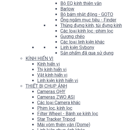
Bộ EQ kính thiên văn
Barlow
Bộ bám nhật động - GOTO
Ống ngắm mục tiêu - Finder
Thùng đựng kính, túi đựng kính
Các loại kính lọc -phim lọc
Gương chéo
Các loại linh kiện khác
Linh kiện Svbony
Sản phẩm đã qua sử dụng
KÍNH HIỂN VI
Kính hiển vi
Thị kính hiển vi
Vật kính hiển vi
Linh kiện kính hiển vi
THIẾT BỊ CHỤP ẢNH
Cameras QHY
Cameras ZWO ASI
Các loại Camera khác
Phim lọc, kính lọc
Filter Wheel - Bánh xe kính lọc
Star Tracker Tripod
Mái vòm thiên văn (Dome)