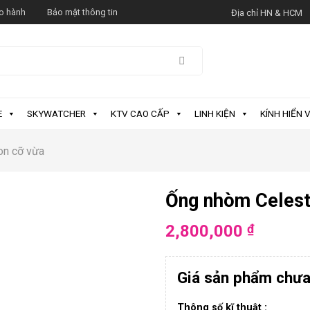
o hành
Bảo mật thông tin
Địa chỉ HN & HCM
E
SKYWATCHER
KTV CAO CẤP
LINH KIỆN
KÍNH HIỂN V
on cỡ vừa
Ống nhòm Celest
2,800,000
₫
Giá sản phẩm chư
Thông số kĩ thuật :