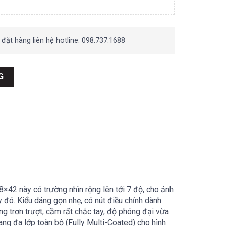
 đặt hàng liên hệ hotline: 098.737.1688
x42 số lượng
G
 8×42
này có trường nhìn rộng lên tới 7 độ, cho ảnh
y đó. Kiểu dáng gọn nhẹ, có nút điều chỉnh dành
g trơn trượt, cầm rất chắc tay, độ phóng đại vừa
uang đa lớp toàn bộ
(Fully Multi-Coated)
cho hình