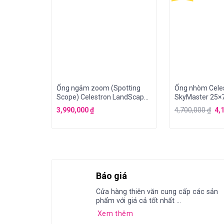
Ống ngắm zoom (Spotting
Ống nhòm Cele
Scope) Celestron LandScape
SkyMaster 25×
15-45x65A
3,990,000
₫
4,700,000
₫
4,
Báo giá
Cửa hàng thiên văn cung cấp các sản
phẩm với giá cả tốt nhất ...
Xem thêm