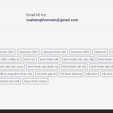
Email hỗ trợ :
cuahangthienvan@gmail.com
amera QHY
Cameras QHY
camera thiên văn
Camera ZWO
celestron
C
 hiển vi điện tử
kính lọc
kính thiên văn
kính thiên văn cao cấp
kính thiên 
hiên văn nên mua
kính thiên văn phản xạ
kính thiên văn tốt
kính thiên văn t
iết bị chụp ảnh thiên văn
thị kính giá rẻ
Thị kính Svbony
Vật kính
vật kính
 nhòm hai mắt
ống nhòm nikon