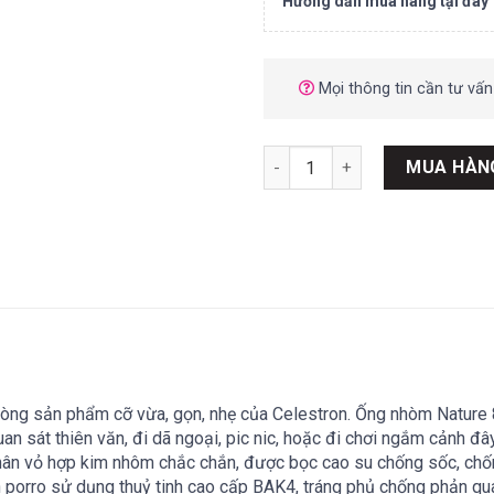
Hướng dẫn mua hàng tại đây
Mọi thông tin cần tư vấn
Ống nhòm Celestron Nature 8
MUA HÀN
dòng sản phẩm cỡ vừa, gọn, nhẹ của
Celestron
. Ống nhòm
Nature
an sát thiên văn, đi dã ngoại, pic nic, hoặc đi chơi ngắm cảnh đâ
hân vỏ
hợp kim nhôm chắc chắn
, được bọc cao su chống sốc, chốn
nh porro sử dụng thuỷ tinh cao cấp BAK4, tráng phủ chống phản q