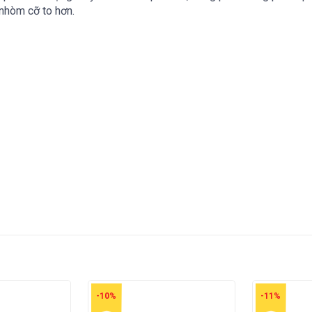
 nhòm cỡ to hơn.
-10%
-11%