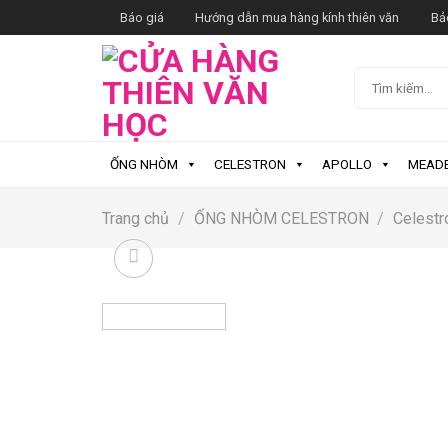
Skip
Báo giá
Hướng dẫn mua hàng kính thiên văn
Bả
to
content
Tìm
kiếm:
ỐNG NHÒM
CELESTRON
APOLLO
MEAD
Trang chủ
/
ỐNG NHÒM CELESTRON
/
Celestr