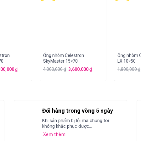
stron
Ống nhòm Celestron
Ống nhòm C
70
SkyMaster 15×70
LX 10×50
100,000
₫
4,000,000
₫
3,600,000
₫
1,800,000
₫
Đổi hàng trong vòng 5 ngày
Khi sản phẩm bị lỗi mà chúng tôi
không khắc phục được...
Xem thêm