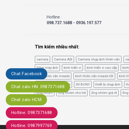
Hotline :
098.737.1688 - 0936.197.577
Tìm kiếm nhiều nhất:
camera
Camera ASI
Camera chụp ảnh thiên văn
c
Filter máy ảnh
kính hiển vi
kính hiển vi cao cấp
kính
Chat Facebook
kính thiên văn meade
kính thiên văn meade tốt
kính t
phim lọc băng tần hẹp
SV BONY
thiết bị chụp ảnh
th
Chat zalo HN: 0987371688
ống nhòm
ống nhòm cho trẻ
ống nhòm giá rẻ
ống
Chat zalo HCM
Hotline: 0987371688
Hotline: 0987997769