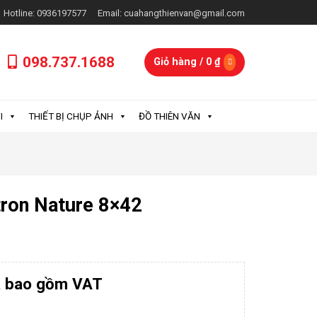
Hotline: 0936197577
Email: cuahangthienvan@gmail.com
098.737.1688
Giỏ hàng /
0
₫
I
THIẾT BỊ CHỤP ẢNH
ĐỒ THIÊN VĂN
ron Nature 8×42
a bao gồm VAT