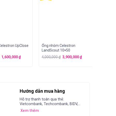
elestron UpClose
Ống nhòm Celestron
Ống nhò
LandScout 10×50
1,600,000
₫
4,000,000
₫
3,900,000
₫
11,200,
Hướng dẫn mua hàng
Hỗ trợ thanh toán qua thẻ:
Vietcombank, Techcombank, BIDV,...
Xem thêm