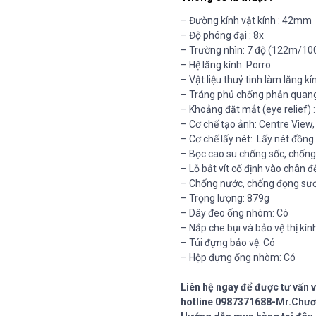
– Đường kính vật kính : 42mm
– Độ phóng đại : 8x
– Trường nhìn: 7 độ (122m/1
– Hệ lăng kính: Porro
– Vật liệu thuỷ tinh làm lăng kí
– Tráng phủ chống phản quang:
– Khoảng đặt mắt (eye relief)
– Cơ chế tạo ảnh: Centre View
– Cơ chế lấy nét: Lấy nét đồng 
– Bọc cao su chống sốc, chống
– Lỗ bắt vít cố định vào chân đ
– Chống nước, chống đọng sư
– Trọng lượng: 879g
– Dây đeo ống nhòm: Có
– Nắp che bụi và bảo vệ thị kính
– Túi đựng bảo vệ: Có
– Hộp đựng ống nhòm: Có
Liên hệ ngay để được tư vấn
hotline 0987371688-Mr.Chươ