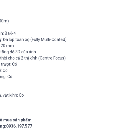
000m)
nh: BaK-4
 Đa lớp toàn bộ (Fully Multi-Coated)
 : 20 mm
, tăng độ 3D của ảnh
thời cho cả 2 thị kính (Centre Focus)
 trượt: Có
ế: Có
ơng: Có
, vật kính: Có
 và mua sản phẩm
ng:0936.197.577