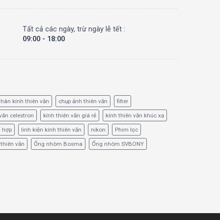
Tất cả các ngày, trừ ngày lễ tết :
09:00 - 18:00
hân kính thiên văn
chụp ảnh thiên văn
filter
văn celestron
kính thiên văn giá rẻ
kính thiên văn khúc xạ
ổ hợp
linh kiện kính thiên văn
nikon
Phim lọc
 thiên văn
Ống nhòm Bosma
Ống nhòm SVBONY