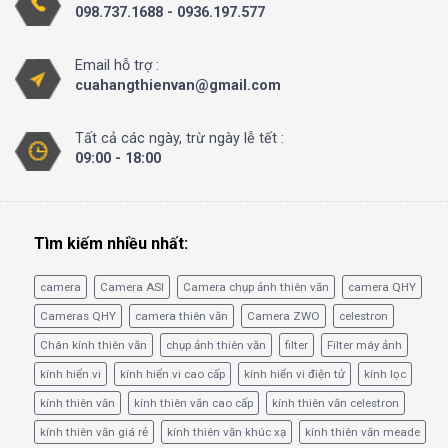
098.737.1688 - 0936.197.577
Email hỗ trợ :
cuahangthienvan@gmail.com
Tất cả các ngày, trừ ngày lễ tết :
09:00 - 18:00
Tìm kiếm nhiều nhất:
camera
Camera ASI
Camera chụp ảnh thiên văn
camera QHY
Cameras QHY
camera thiên văn
Camera ZWO
celestron
Chân kính thiên văn
chụp ảnh thiên văn
filter
Filter máy ảnh
kính hiển vi
kính hiển vi cao cấp
kính hiển vi điện tử
kính lọc
kính thiên văn
kính thiên văn cao cấp
kính thiên văn celestron
kính thiên văn giá rẻ
kính thiên văn khúc xạ
kính thiên văn meade