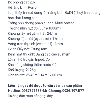
Độ phóng đại: 20x
Hệ lăng kính: Porro
Loại thủy tinh sử dụng làm lăng kính: BaK4 (Thuỷ tinh quang
học chất lượng cao)
Tráng phủ chống phản quang: Multi coated
Trường nhìn: 3,2 độ (56m/1000m)
Khoảng lấy nét gần nhất: 24,4m
Khoảng đặt mắt (eye relief): 17mm
Vòng tròn thị kính (exit pupil) : 4mm
Cơ chế lấy nét: Trung tâm
Đệm mắt thị kính: Dạng gập cao su mềm
Lỗ ren hỗ trợ gắn tripod: Có
Khả năng chống thấm nước: Có
Khối lượng: 2126g
Kích thước: 25.40 x 9.14 x 32.00 cm
Liên hệ ngay để được tư vấn và mua sản phẩm
Hotline: 0987371688-Mr.Chương:0936.197.577
Hướng dẫn mua hàng tại đây