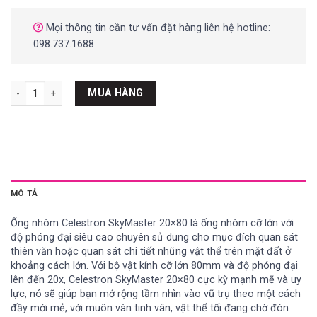
Mọi thông tin cần tư vấn đặt hàng liên hệ hotline:
098.737.1688
Ống nhòm Celestron SkyMaster 20x80 số lượng
MUA HÀNG
MÔ TẢ
Ống nhòm Celestron SkyMaster 20×80 là ống nhòm cỡ lớn với
độ phóng đại siêu cao chuyên sử dung cho mục đích quan sát
thiên văn hoặc quan sát chi tiết những vật thể trên mặt đất ở
khoảng cách lớn. Với bộ vật kính cỡ lớn 80mm và độ phóng đại
lên đến 20x, Celestron SkyMaster 20×80 cực kỳ mạnh mẽ và uy
lực, nó sẽ giúp bạn mở rộng tầm nhìn vào vũ trụ theo một cách
đầy mới mẻ, với muôn vàn tinh vân, vật thể tối đang chờ đón