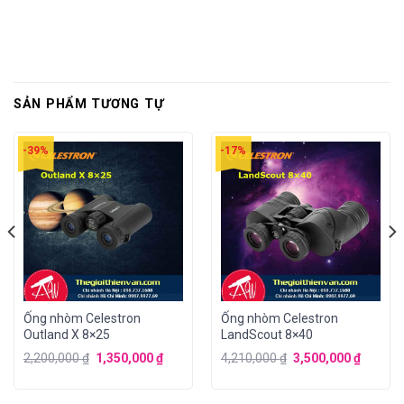
SẢN PHẨM TƯƠNG TỰ
-39%
-17%
Ống nhòm Celestron
Ống nhòm Celestron
Outland X 8×25
LandScout 8×40
2,200,000
₫
1,350,000
₫
4,210,000
₫
3,500,000
₫