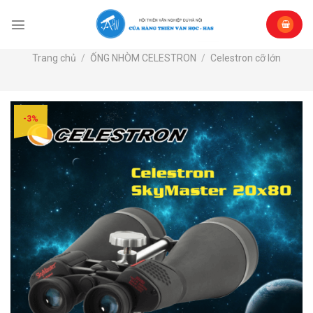
Skip
to
content
Trang chủ
/
ỐNG NHÒM CELESTRON
/
Celestron cỡ lớn
-3%