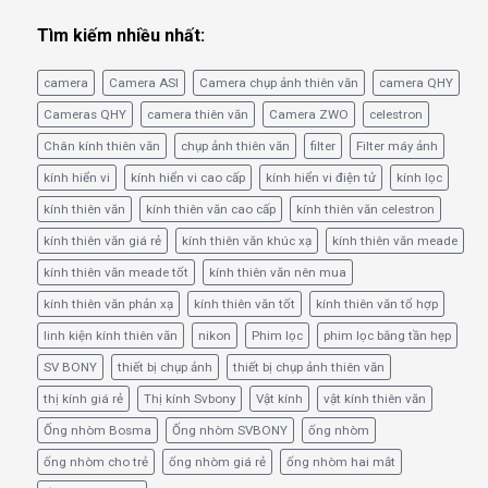
Tìm kiếm nhiều nhất:
camera
Camera ASI
Camera chụp ảnh thiên văn
camera QHY
Cameras QHY
camera thiên văn
Camera ZWO
celestron
Chân kính thiên văn
chụp ảnh thiên văn
filter
Filter máy ảnh
kính hiển vi
kính hiển vi cao cấp
kính hiển vi điện tử
kính lọc
kính thiên văn
kính thiên văn cao cấp
kính thiên văn celestron
kính thiên văn giá rẻ
kính thiên văn khúc xạ
kính thiên văn meade
kính thiên văn meade tốt
kính thiên văn nên mua
kính thiên văn phản xạ
kính thiên văn tốt
kính thiên văn tổ hợp
linh kiện kính thiên văn
nikon
Phim lọc
phim lọc băng tần hẹp
SV BONY
thiết bị chụp ảnh
thiết bị chụp ảnh thiên văn
thị kính giá rẻ
Thị kính Svbony
Vật kính
vật kính thiên văn
Ống nhòm Bosma
Ống nhòm SVBONY
ống nhòm
ống nhòm cho trẻ
ống nhòm giá rẻ
ống nhòm hai mắt