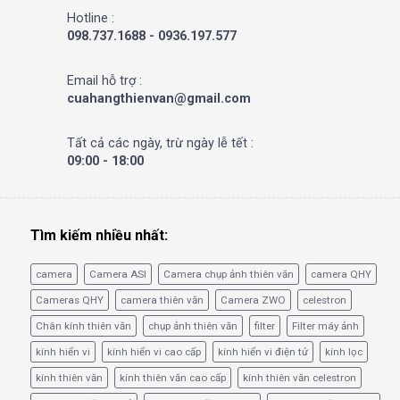
Hotline :
098.737.1688 - 0936.197.577
Email hỗ trợ :
cuahangthienvan@gmail.com
Tất cả các ngày, trừ ngày lễ tết :
09:00 - 18:00
Tìm kiếm nhiều nhất:
camera
Camera ASI
Camera chụp ảnh thiên văn
camera QHY
Cameras QHY
camera thiên văn
Camera ZWO
celestron
Chân kính thiên văn
chụp ảnh thiên văn
filter
Filter máy ảnh
kính hiển vi
kính hiển vi cao cấp
kính hiển vi điện tử
kính lọc
kính thiên văn
kính thiên văn cao cấp
kính thiên văn celestron