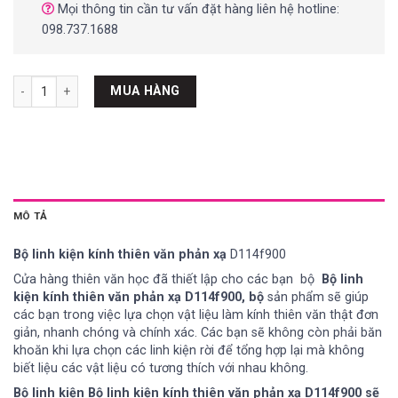
Mọi thông tin cần tư vấn đặt hàng liên hệ hotline:
098.737.1688
Bộ linh kiện kính thiên văn phản xạ D114f900 số lượng
MUA HÀNG
MÔ TẢ
Bộ
linh
kiện
kính
thiên
văn
phản
xạ
D114f900
Cửa hàng thiên văn học đã thiết lập cho các bạn bộ
Bộ linh
kiện kính thiên văn phản xạ D114f900, bộ
sản phẩm sẽ giúp
các bạn trong việc lựa chọn vật liệu làm kính thiên văn thật đơn
giản, nhanh chóng và chính xác. Các bạn sẽ không còn phải băn
khoăn khi lựa chọn các linh kiện rời để tổng hợp lại mà không
biết liệu các vật liệu có tương thích với nhau không.
Bộ linh kiện
Bộ linh kiện kính thiên văn phản xạ D114f900
sẽ