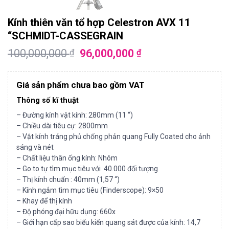
Kính thiên văn tổ hợp Celestron AVX 11
“SCHMIDT-CASSEGRAIN
100,000,000
96,000,000
₫
₫
Giá sản phẩm chưa bao gồm VAT
Thông số kĩ thuật
– Đường kính vật kính: 280mm (11 “)
– Chiều dài tiêu cự: 2800mm
– Vật kính tráng phủ chống phản quang Fully Coated cho ảnh
sáng và nét
– Chất liệu thân ống kính: Nhôm
– Go to tự tìm mục tiêu với 40.000 đối tượng
– Thị kính chuẩn : 40mm (1,57 “)
– Kính ngắm tìm mục tiêu (Finderscope): 9×50
– Khay để thị kính
– Độ phóng đại hữu dụng: 660x
– Giới hạn cấp sao biểu kiến quang sát được của kính: 14,7