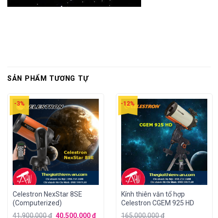
SẢN PHẨM TƯƠNG TỰ
-3%
-12%
Celestron NexStar 8SE
Kính thiên văn tổ hợp
(Computerized)
Celestron CGEM 925 HD
41,900,000
₫
40,500,000
₫
165,000,000
₫