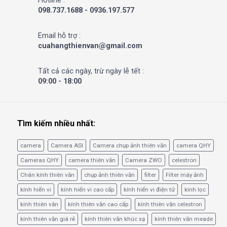
Hotline :
098.737.1688 - 0936.197.577
Email hỗ trợ :
cuahangthienvan@gmail.com
Tất cả các ngày, trừ ngày lễ tết :
09:00 - 18:00
Tìm kiếm nhiều nhất:
camera
Camera ASI
Camera chụp ảnh thiên văn
camera QHY
Cameras QHY
camera thiên văn
Camera ZWO
celestron
Chân kính thiên văn
chụp ảnh thiên văn
filter
Filter máy ảnh
kính hiển vi
kính hiển vi cao cấp
kính hiển vi điện tử
kính lọc
kính thiên văn
kính thiên văn cao cấp
kính thiên văn celestron
kính thiên văn giá rẻ
kính thiên văn khúc xạ
kính thiên văn meade