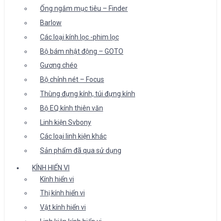
Ống ngắm mục tiêu – Finder
Barlow
Các loại kính lọc -phim lọc
Bộ bám nhật động – GOTO
Gương chéo
Bộ chỉnh nét – Focus
Thùng đựng kính, túi đựng kính
Bộ EQ kính thiên văn
Linh kiện Svbony
Các loại linh kiện khác
Sản phẩm đã qua sử dụng
KÍNH HIỂN VI
Kính hiển vi
Thị kính hiển vi
Vật kính hiển vi