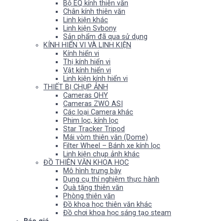
Bộ EQ kính thiên văn
Chân kính thiên văn
Linh kiện khác
Linh kiện Svbony
Sản phẩm đã qua sử dụng
KÍNH HIỂN VI VÀ LINH KIỆN
Kính hiển vi
Thị kính hiển vi
Vật kính hiển vi
Linh kiện kính hiển vi
THIẾT BỊ CHỤP ẢNH
Cameras QHY
Cameras ZWO ASI
Các loại Camera khác
Phim lọc, kính lọc
Star Tracker Tripod
Mái vòm thiên văn (Dome)
Filter Wheel – Bánh xe kính lọc
Linh kiện chụp ảnh khác
ĐỒ THIÊN VĂN KHOA HỌC
Mô hình trưng bày
Dụng cụ thí nghiệm thực hành
Quà tặng thiên văn
Phòng thiên văn
Đồ khoa học thiên văn khác
Đồ chơi khoa học sáng tạo steam