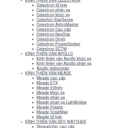
KÍNH THIÊN VĂN CELESTRON
Celestron tổ hợp
Celestron phản xạ
Celestron khúc xạ
Celeston StarSense
Celestron AstroMaster
Celestron Cao cấp
Celestron NexStar
Celestron Omni
Celestron PowerSeeker
Celestron SCTW
KÍNH THIÊN VĂN APOLLO
Kính thiên văn Apollo khúc xạ
Kính thiên văn Apollo phản xạ
Apollo dobsonian
KÍNH THIÊN VĂN MEADE
Meade cao cấp
Meade ETX
Meade Infinity
Meade khúc xạ
Meade phản xạ
Meade phản xạ LightBridge
Meade Polaris
Meade SolarMax
Meade tổ hợp
KÍNH THIÊN VĂN SKY-WATCHER
Skywatcher cao cấp