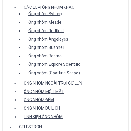
CÁC LOẠI ỐNG NHÒM KHÁC
Ống nhòm Svbony
Ống nhòm Meade
Ống nhòm Redfield
Ống nhòm Angeleyes
Ống nhòm Bushnell
Ống nhòm Bosma
Ống nhòm Explore Scientific
Ống ngắm (Spotting Scope)
ỐNG NHÒM NGOÀI TRỜI CỠ LỚN
ỐNG NHÒM MỘT MẮT
ỐNG NHÒM ĐÊM
ỐNG NHÒM DU LỊCH
LINH KIỆN ỐNG NHÒM
CELESTRON