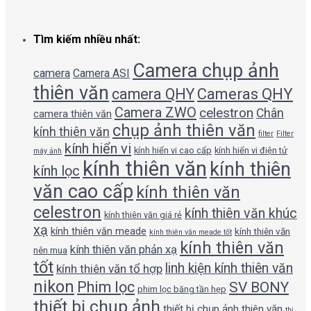
Tìm kiếm nhiều nhất:
Camera chụp ảnh
camera
Camera ASI
thiên văn
camera QHY
Cameras QHY
Camera ZWO
celestron
Chân
camera thiên văn
chụp ảnh thiên văn
kính thiên văn
filter
Filter
kính hiển vi
kính hiển vi cao cấp
kính hiển vi điện tử
máy ảnh
kính thiên văn
kính thiên
kính lọc
văn cao cấp
kính thiên văn
celestron
kính thiên văn khúc
kính thiên văn giá rẻ
xạ
kính thiên văn meade
kính thiên văn
kính thiên văn meade tốt
kính thiên văn
kính thiên văn phản xạ
nên mua
tốt
linh kiện kính thiên văn
kính thiên văn tổ hợp
nikon
Phim lọc
SV BONY
phim lọc băng tần hẹp
thiết bị chụp ảnh
thiết bị chụp ảnh thiên văn
thị