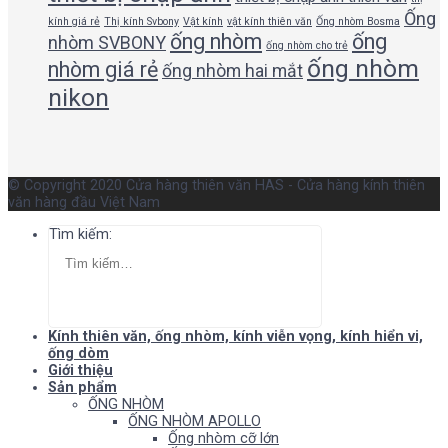
Ống
kính giá rẻ
Thị kính Svbony
Vật kính
vật kính thiên văn
Ống nhòm Bosma
ống nhòm
ống
nhòm SVBONY
ống nhòm cho trẻ
ống nhòm
nhòm giá rẻ
ống nhòm hai mắt
nikon
© Copyright 2020 Cửa hàng thiên văn HAS - Cửa hàng kính thiên
văn hàng đầu Việt Nam
Tìm kiếm:
Kính thiên văn, ống nhòm, kính viễn vọng, kính hiển vi,
ống dòm
Giới thiệu
Sản phẩm
ỐNG NHÒM
ỐNG NHÒM APOLLO
Ống nhòm cỡ lớn