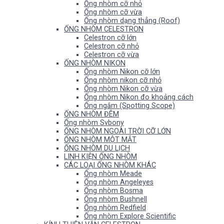
Ống nhòm cỡ nhỏ
Ống nhòm cỡ vừa
Ống nhòm dạng thẳng (Roof)
ỐNG NHÒM CELESTRON
Celestron cỡ lớn
Celestron cỡ nhỏ
Celestron cỡ vừa
ỐNG NHÒM NIKON
Ống nhòm Nikon cỡ lớn
Ống nhòm nikon cỡ nhỏ
Ống nhòm Nikon cỡ vừa
Ống nhòm Nikon đo khoảng cách
Ống ngắm (Spotting Scope)
ỐNG NHÒM ĐÊM
Ống nhòm Svbony
ỐNG NHÒM NGOÀI TRỜI CỠ LỚN
ỐNG NHÒM MỘT MẮT
ỐNG NHÒM DU LỊCH
LINH KIỆN ỐNG NHÒM
CÁC LOẠI ỐNG NHÒM KHÁC
Ống nhòm Meade
Ống nhòm Angeleyes
Ống nhòm Bosma
Ống nhòm Bushnell
Ống nhòm Redfield
Ống nhòm Explore Scientific