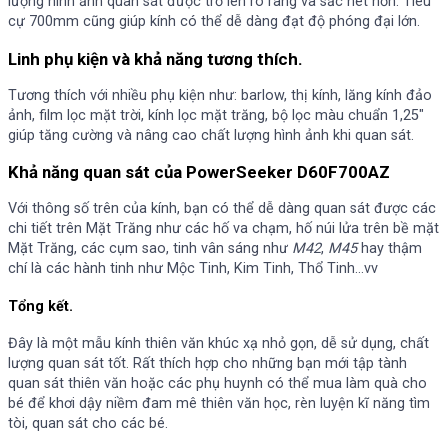
lượng hình ảnh quan sát được trở lên rõ ràng và sắc nét hơn. Tiêu
cự 700mm cũng giúp kính có thể dễ dàng đạt độ phóng đại lớn.
Linh phụ kiện và khả năng tương thích.
Tương thích với nhiều phụ kiện như: barlow, thị kính, lăng kính đảo
ảnh, film lọc mặt trời, kính lọc mặt trăng, bộ lọc màu chuẩn 1,25″
giúp tăng cường và nâng cao chất lượng hình ảnh khi quan sát.
Khả năng quan sát của PowerSeeker D60F700AZ
Với thông số trên của kính, bạn có thể dễ dàng quan sát được các
chi tiết trên Mặt Trăng như các hố va chạm, hố núi lửa trên bề mặt
Mặt Trăng, các cụm sao, tinh vân sáng như
M42
,
M45
hay thậm
chí là các hành tinh như Mộc Tinh, Kim Tinh, Thổ Tinh…vv
Tổng kết.
Đây là một mẫu kính thiên văn khúc xạ nhỏ gọn, dễ sử dụng, chất
lượng quan sát tốt. Rất thích hợp cho những bạn mới tập tành
quan sát thiên văn hoặc các phụ huynh có thể mua làm quà cho
bé để khơi dậy niềm đam mê thiên văn học, rèn luyện kĩ năng tìm
tòi, quan sát cho các bé.