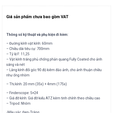
Giá sản phẩm chưa bao gồm VAT
Thông số kỹ thuật và phụ kiện đi kèm:
– Đường kính vật kính: 60mm
– Chiều dài tiêu cự: 700mm
– Tỷ lệ F: 11,25
– Vật kính tráng phủ chống phản quang Fully Coated cho ảnh
sáng và nét
– Lăng kính đổi góc 90 độ kiêm đảo ảnh, cho ảnh thuận chiều
như ống nhòm
– Thị kính: 20 mm (35x) + 4mm (175x)
– Finderscope: 5×24
– Giá đỡ kính: Giá đỡ kiểu ATZ kèm tinh chỉnh theo chiều cao
– Tripod: Nhôm
-Màu sắc: Đen-Trắng