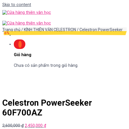
Skip to content
Trang chủ
/
KÍNH THIÊN VĂN CELESTRON
/
Celestron PowerSeeker
-6%
Giỏ hàng
Chưa có sản phẩm trong giỏ hàng.
Celestron PowerSeeker
60F700AZ
2,600,000
₫
2,450,000
₫