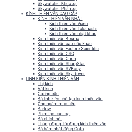
Skywatcher Khúc xạ
Skywatcher Phản xạ
KÍNH THIÊN VĂN CAO CẤP
KÍNH THIÊN VĂN NHẬT
Kính thiên văn Vixen
Kính thiên văn Takahashi
Kính thiên văn nhật khác
Kính thiên văn Bosma
Kính thiên văn cao cấp khác
Kính thiên văn Explore Scientific
Kính thiên văn GSO
Kính thiên văn Orion
Kính thiên văn SharpStar
Kính thiên văn SVBony
Kính thiên văn Sky Rover
LINH KIỆN KÍNH THIÊN VĂN
Thị kính
Vật kính
Gương cầu
Bộ linh kiện chế tạo kính thiên văn
Ống ngắm mục tiêu
Barlow
Phim lọc các loại
Bộ chỉnh nét
Thùng đựng, túi đựng kính thiên văn
Bộ bám nhật động Goto