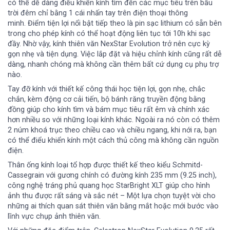
có thể dễ dàng điều khiển kính tìm đến các mục tiêu trên bầu
trời đêm chỉ bằng 1 cái nhấn tay trên điện thoại thông
minh. Điểm tiện lợi nổi bật tiếp theo là pin sạc lithium có sẵn bên
trong cho phép kính có thể hoạt động liên tục tới 10h khi sạc
đầy. Nhờ vậy, kính thiên văn NexStar Evolution trở nên cực kỳ
gọn nhẹ và tiện dụng. Việc lắp đặt và hiệu chỉnh kính cũng rất dễ
dàng, nhanh chóng mà không cần thêm bất cứ dụng cụ phụ trợ
nào.
Tay đỡ kính với thiết kế công thái học tiện lợi, gọn nhẹ, chắc
chắn, kèm động cơ cải tiến, bộ bánh răng truyền động bằng
đồng giúp cho kính tìm và bám mục tiêu rất êm và chính xác
hơn nhiều so với những loại kính khác. Ngoài ra nó còn có thêm
2 núm khoá trục theo chiều cao và chiều ngang, khi nới ra, bạn
có thể điểu khiển kính một cách thủ công mà không cần nguồn
điện.
Thân ống kính loại tổ hợp được thiết kế theo kiểu Schmitd-
Cassegrain với gương chính có đường kính 235 mm (9.25 inch),
công nghệ tráng phủ quang học StarBright XLT giúp cho hình
ảnh thu được rất sáng và sắc nét – Một lựa chọn tuyệt vời cho
những ai thích quan sát thiên văn bằng mắt hoặc mới bước vào
lĩnh vực chụp ảnh thiên văn.