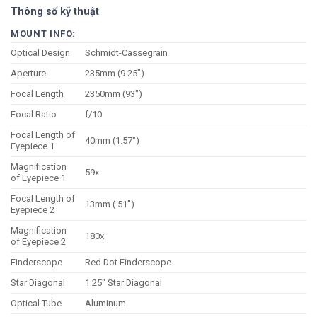
Thông số kỹ thuật
MOUNT INFO:
Optical Design
Schmidt-Cassegrain
Aperture
235mm (9.25″)
Focal Length
2350mm (93″)
Focal Ratio
f/10
Focal Length of
40mm (1.57″)
Eyepiece 1
Magnification
59x
of Eyepiece 1
Focal Length of
13mm (.51″)
Eyepiece 2
Magnification
180x
of Eyepiece 2
Finderscope
Red Dot Finderscope
Star Diagonal
1.25″ Star Diagonal
Optical Tube
Aluminum