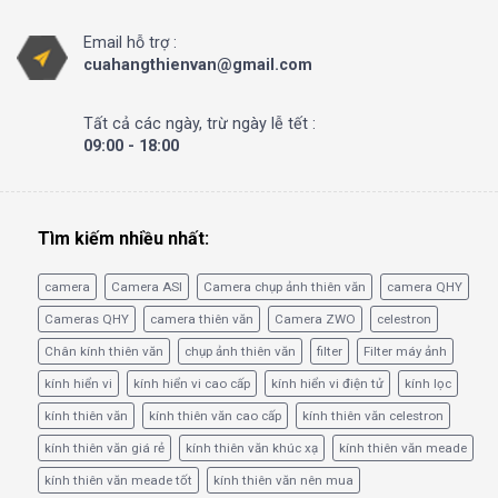
Email hỗ trợ :
cuahangthienvan@gmail.com
Tất cả các ngày, trừ ngày lễ tết :
09:00 - 18:00
Tìm kiếm nhiều nhất:
camera
Camera ASI
Camera chụp ảnh thiên văn
camera QHY
Cameras QHY
camera thiên văn
Camera ZWO
celestron
Chân kính thiên văn
chụp ảnh thiên văn
filter
Filter máy ảnh
kính hiển vi
kính hiển vi cao cấp
kính hiển vi điện tử
kính lọc
kính thiên văn
kính thiên văn cao cấp
kính thiên văn celestron
kính thiên văn giá rẻ
kính thiên văn khúc xạ
kính thiên văn meade
kính thiên văn meade tốt
kính thiên văn nên mua