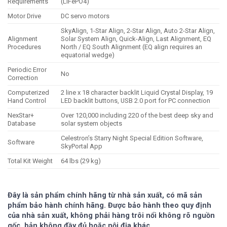
Requirements
(LiFePO4)
Motor Drive
DC servo motors
SkyAlign, 1-Star Align, 2-Star Align, Auto 2-Star Align,
Alignment
Solar System Align, Quick-Align, Last Alignment, EQ
Procedures
North / EQ South Alignment (EQ align requires an
equatorial wedge)
Periodic Error
No
Correction
Computerized
2 line x 18 character backlit Liquid Crystal Display, 19
Hand Control
LED backlit buttons, USB 2.0 port for PC connection
NexStar+
Over 120,000 including 220 of the best deep sky and
Database
solar system objects
Celestron’s Starry Night Special Edition Software,
Software
SkyPortal App
Total Kit Weight
64 lbs (29 kg)
Đây là sản phẩm chính hãng từ nhà sản xuất, có mã sản
phẩm bảo hành chính hãng. Được bảo hành theo quy định
của nhà sản xuất, không phải hàng trôi nổi không rõ nguồn
gốc, bản không đầy đủ hoặc nội địa khác.