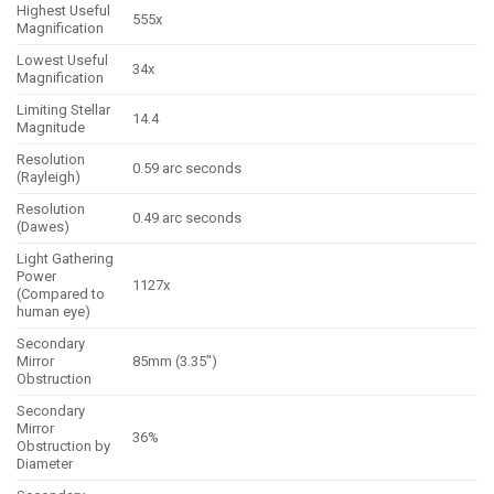
Highest Useful
555x
Magnification
Lowest Useful
34x
Magnification
Limiting Stellar
14.4
Magnitude
Resolution
0.59 arc seconds
(Rayleigh)
Resolution
0.49 arc seconds
(Dawes)
Light Gathering
Power
1127x
(Compared to
human eye)
Secondary
Mirror
85mm (3.35″)
Obstruction
Secondary
Mirror
36%
Obstruction by
Diameter