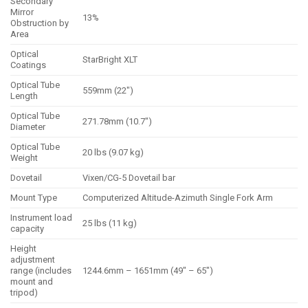
Secondary
Mirror
13%
Obstruction by
Area
Optical
StarBright XLT
Coatings
Optical Tube
559mm (22″)
Length
Optical Tube
271.78mm (10.7″)
Diameter
Optical Tube
20 lbs (9.07 kg)
Weight
Dovetail
Vixen/CG-5 Dovetail bar
Mount Type
Computerized Altitude-Azimuth Single Fork Arm
Instrument load
25 lbs (11 kg)
capacity
Height
adjustment
range (includes
1244.6mm – 1651mm (49″ – 65″)
mount and
tripod)