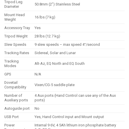
Tripod Leg
50.8mm (2″) Stainless Steel
Diameter
Mount Head
16 lbs (7 kg)
Weight
Accessory Tray
Yes
Tripod Weight
28 lbs (12.7 kg)
Slew Speeds
9 slew speeds – max speed 4°/second
Tracking Rates
Sidereal, Solar and Lunar
Tracking
Alt-Az, EQ North and EQ South
Modes
GPS
N/A
Dovetail
Vixen/CG-5 saddle plate
Compatibility
Number of
4 Aux ports (Hand Control can use any of the Aux
Auxiliary ports
ports)
Autoguide port
No
USB Port
Yes, Hand Control input and Mount output
Power
Internal 9 6V, 4 5Ah lithium iron phosphate battery