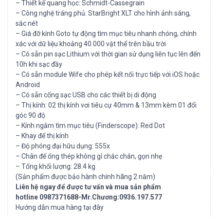
– Thiết kế quang học: Schmidt-Cassegrain
– Công nghệ tráng phủ: StarBright XLT cho hình ảnh sáng,
sắc nét
– Giá đỡ kính Goto tự động tìm mục tiêu nhanh chóng, chính
xác với dữ liệu khoảng 40.000 vật thể trên bầu trời
– Có sẵn pin sạc Lithium với thời gian sử dụng liên tục lên đến
10h khi sạc đầy
– Có sẵn module Wife cho phép kết nối trực tiếp với iOS hoặc
Android
– Có sẵn cống sạc USB cho các thiết bị di động
– Thị kính: 02 thị kính vơi tiêu cự 40mm & 13mm kèm 01 đổi
góc 90 độ
– Kính ngắm tìm mục tiêu (Finderscope): Red Dot
– Khay để thị kính
– Độ phóng đại hữu dụng: 555x
– Chân đế ống thép không gỉ chắc chắn, gọn nhẹ
– Tổng khối lượng: 28.4 kg
(Sản phẩm được bảo hành chính hãng 2 năm)
Liên hệ ngay để được tư vấn và mua sản phẩm
hotline 0987371688-Mr.Chương:0936.197.577
Hướng dẫn mua hàng tại đây