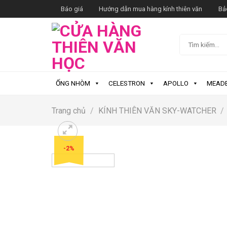
Skip
Báo giá
Hướng dẫn mua hàng kính thiên văn
Bả
to
content
Tìm
kiếm:
ỐNG NHÒM
CELESTRON
APOLLO
MEAD
Trang chủ
/
KÍNH THIÊN VĂN SKY-WATCHER
/
-2%