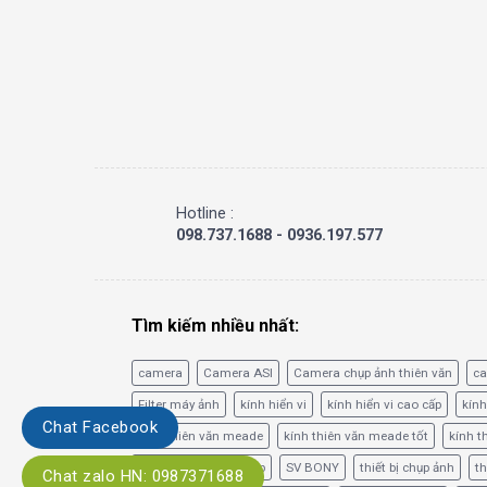
Hotline :
098.737.1688 - 0936.197.577
Tìm kiếm nhiều nhất:
camera
Camera ASI
Camera chụp ảnh thiên văn
c
Filter máy ảnh
kính hiển vi
kính hiển vi cao cấp
kính
Chat Facebook
kính thiên văn meade
kính thiên văn meade tốt
kính t
phim lọc băng tần hẹp
SV BONY
thiết bị chụp ảnh
th
Chat zalo HN: 0987371688