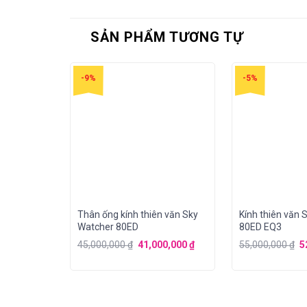
SẢN PHẨM TƯƠNG TỰ
-9%
-5%
Thân ống kính thiên văn Sky
Kính thiên văn
Watcher 80ED
80ED EQ3
45,000,000
₫
41,000,000
₫
55,000,000
₫
5