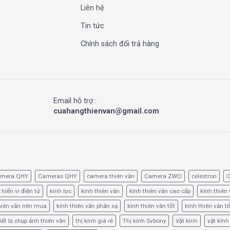
Liên hệ
Tin tức
Chính sách đổi trả hàng
Email hỗ trợ :
cuahangthienvan@gmail.com
amera QHY
Cameras QHY
camera thiên văn
Camera ZWO
celestron
C
 hiển vi điện tử
kính lọc
kính thiên văn
kính thiên văn cao cấp
kính thiên 
hiên văn nên mua
kính thiên văn phản xạ
kính thiên văn tốt
kính thiên văn t
iết bị chụp ảnh thiên văn
thị kính giá rẻ
Thị kính Svbony
Vật kính
vật kính