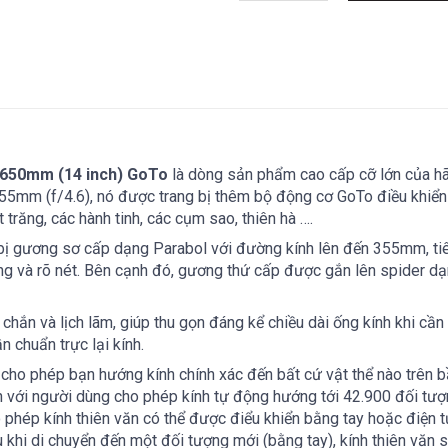
1650mm (14 inch) GoTo
là dòng sản phẩm cao cấp cỡ lớn của hã
5mm (f/4.6), nó được trang bị thêm bộ động cơ GoTo điều khiển 
trăng, các hành tinh, các cụm sao, thiên hà ….
bị gương sơ cấp dạng Parabol với đường kính lên đến 355mm, t
áng và rõ nét. Bên cạnh đó, gương thứ cấp được gắn lên spider d
hắn và lịch lãm, giúp thu gọn đáng kể chiều dài ống kính khi cần d
n chuẩn trực lại kính.
o phép bạn hướng kính chính xác đến bất cứ vật thể nào trên bầu
 với người dùng cho phép kính tự động hướng tới 42.900 đối tượn
hép kính thiên văn có thể được điểu khiển bằng tay hoặc điện t
sau khi di chuyển đến một đối tượng mới (bằng tay), kính thiên vă