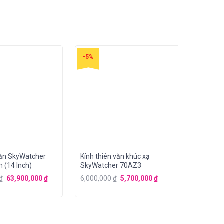
-5%
văn SkyWatcher
Kính thiên văn khúc xạ
KTV phả
(14 Inch)
SkyWatcher 70AZ3
150f750
chân EQ
₫
63,900,000
₫
6,000,000
₫
5,700,000
₫
18,500