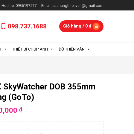
Hotline: 0936197577
Email: cuahangthienvan@gmail.com
098.737.1688
Giỏ hàng /
0
₫
I
THIẾT BỊ CHỤP ẢNH
ĐỒ THIÊN VĂN
PX SkyWatcher DOB 355mm
ng (GoTo)
0,000
₫
n