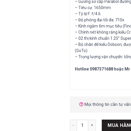
– Gương sơ cấp Parabol đường
– Tiêu cự: 1650mm
– Tỷ lệ F: f/4.6
– Độ phóng đại tối đa: 710x
– Kính ngắm tìm mục tiêu (Find
– Chỉnh nét không răng kiểu C
– 02 thị kính chuẩn 1.25” Sup
– Bộ chân đế kiểu Dobson, được
(GoTo)
– Trọng lượng vận chuyển: tổn
Hotline 0987371688 hoặc M
Mọi thông tin cần tư vấn
Kính thiên văn PX SkyWatcher
MUA HÀN