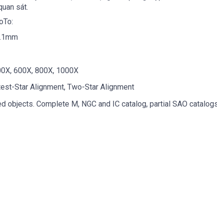
quan sát.
oTo:
2.1mm
400X, 600X, 800X, 1000X
test-Star Alignment, Two-Star Alignment
ned objects. Complete M, NGC and IC catalog, partial SAO catalog