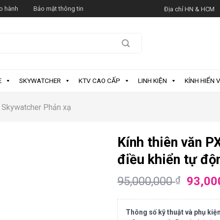
o hành
Bảo mật thông tin
Địa chỉ HN & HCM
E
SKYWATCHER
KTV CAO CẤP
LINH KIỆN
KÍNH HIỂN V
Skywatcher Phản xạ
Kính thiên văn 
điều khiển tự độ
95,000,000
93,00
₫
Thông số kỹ thuật và phụ kiệ