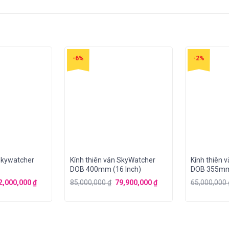
-6%
-2%
 Skywatcher
Kính thiên văn SkyWatcher
Kính thiên 
DOB 400mm (16 Inch)
DOB 355mm 
2,000,000
₫
85,000,000
₫
79,900,000
₫
65,000,000