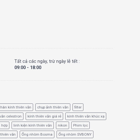
Tất cả các ngày, trừ ngày lễ tết :
09:00 - 18:00
hân kính thiên văn
chụp ảnh thiên văn
filter
văn celestron
kính thiên văn giá rẻ
kính thiên văn khúc xạ
ổ hợp
linh kiện kính thiên văn
nikon
Phim lọc
 thiên văn
Ống nhòm Bosma
Ống nhòm SVBONY