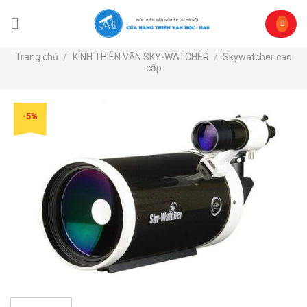
Skip
to
content
Trang chủ
/
KÍNH THIÊN VĂN SKY-WATCHER
/
Skywatcher cao
cấp
-5%