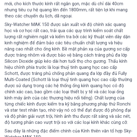
mới, cho kích thước kính rất ngắn gọn, mặc dù chỉ dài 40cm
nhưng tiêu cự hệ quang lên đến 1800mm, rất tiện lợi khi mang
theo các chuyến du lịch, dã ngoại.
Sky-Watcher MAK 150 được sản xuất với độ chính xác quang
học và cơ học rất cao, trải qua các quy trình kiểm soát chất
lượng rất nghiêm ngặt và kiểm tra bởi các kỹ thuật viên dày dặn
kinh nghiệm để đảm bảo các tiêu chuẩn chất lượng và hiệu
năng cao nhất cho ống kính. Bề mặt phản xạ của gương sơ cấp
được tráng nhôm và được bảo vệ bằng cách tráng phủ đa lớp
Silicon Dioxide giúp kéo dài hơn tuổi thọ cho gương. Thấu kính
hiệu chỉnh phía trước là loại thuỷ tinh quang học cao cấp
Schott, được tráng phủ chống phản quang đa lớp đầy đủ Fully
Multi-Coated (Schott là loại thuỷ tinh quang học cao cấp thường
được sử dụng trong các hệ thống ống kính quang học có độ
chính xác cao, bao gồm các loại thiết bị y tế và các loại ống
kính máy ảnh của các thương hiệu nổi tiếng). Chất lượng của
từng chiếc kính được kiểm tra kỹ bằng phương pháp thử Ronchi
và star test nhân tạo, nhờ vậy nó có thể đạt được độ phóng đại
và độ phân giải vượt trội, hình ảnh thu được rất sáng và sắc nét,
độ tương phản cao vượt trội so với các loại kính khác cùng cỡ.
Sau đây là những đặc điểm chính của Kính thiên văn tổ hợp Sky-