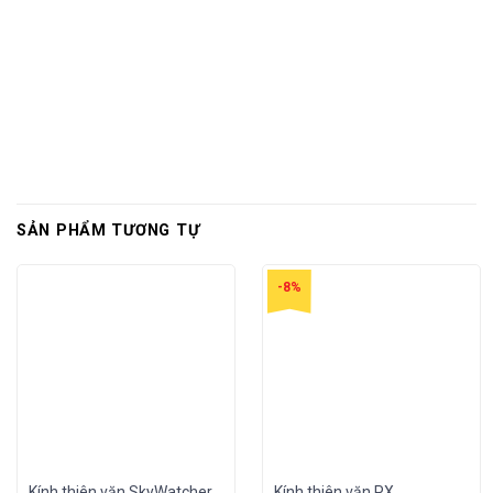
SẢN PHẨM TƯƠNG TỰ
-8%
Kính thiên văn SkyWatcher
Kính thiên văn PX