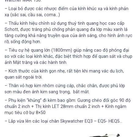
Watcher MAK 150:
– Loại bỏ được các nhược điểm của kính khúc xạ và kính phản
xạ (sắc sai, cầu sai, coma…)
– Thấu kính hiệu chỉnh sử dụng thuỷ tinh quang học cao cấp
Schott, được tráng phủ chống phản quang đa lớp màu xanh lá
tăng cường khả năng truyền qua của ánh sáng, cho hình ảnh rực
rỡ, sống động hơn.
– Tiêu cự hệ quang lớn (1800mm) giúp nâng cao độ phóng đại
so với các loại kính khác, đặc biệt thích hợp để quan sát và chụp
ảnh Mặt trăng và các hành tinh.
– Kích thước của kính gọn nhẹ, rất tiện khi mang vác du lịch,
quan sát ngoài trời.
– Thân vỏ hợp kim nhôm cứng cáp, chắc chắn, được phủ lớp
sơn màu đen ánh kim sang trọng, bắt mắt.
– Phụ kiện “khủng” đi kèm bao gồm: Gương chéo đổi góc 90 độ
chuẩn 2 inch + Thị kính LET 28mm chuẩn 2 inch + Kính ngắm
mục tiêu cỡ bự 8×50
– Lắp vừa lên các loại chân Skywatcher EQ3 – EQ5- HEQ5…