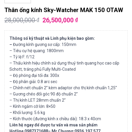
Thân ống kính Sky-Watcher MAK 150 OTAW
28,000,000
26,500,000
₫
₫
Thông số kỹ thuật và Linh phụ kiện bao gồm:
–
Đường kính gương sơ cấp: 150mm
– Tiêu cự hệ quang: 1800mm
– Tỷ lệ F: f/12
– Thấu kính hiệu chỉnh sử dụng thuỷ tinh quang học cao cấp
Schott, tráng phủ Fully Multi-Coated
– Độ phóng đại tối đa: 300x
– Độ phân giải: 0.8 arc sec
– Chỉnh nét chuẩn 2” kèm adaptor cho thị kính chuẩn 1,25”
– Gương chéo đổi góc 90 độ chuẩn 2”
– Thị kính LET 28mm chuẩn 2”
– Kính ngắm cỡ lớn: 8×50
– Khối lượng: 5.6 kg
– Kích thước (đường kính x chiều dài): 18.3 x 40cm
Liên hệ ngay để được tư vấn và mua sản phẩm
Hotline 0987371688– Mr.Chương:0936.197.577