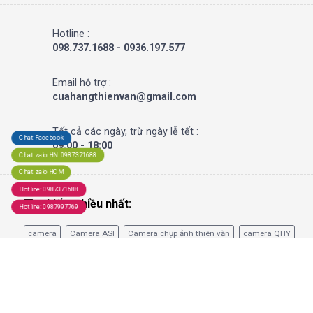
Hotline :
098.737.1688 - 0936.197.577
Email hỗ trợ :
cuahangthienvan@gmail.com
Tất cả các ngày, trừ ngày lễ tết :
Chat Facebook
09:00 - 18:00
Chat zalo HN: 0987371688
Chat zalo HCM
Hotline: 0987371688
Tìm kiếm nhiều nhất:
Hotline: 0987997769
camera
Camera ASI
Camera chụp ảnh thiên văn
camera QHY
Cameras QHY
camera thiên văn
Camera ZWO
celestron
Chân kính thiên văn
chụp ảnh thiên văn
filter
Filter máy ảnh
kính hiển vi
kính hiển vi cao cấp
kính hiển vi điện tử
kính lọc