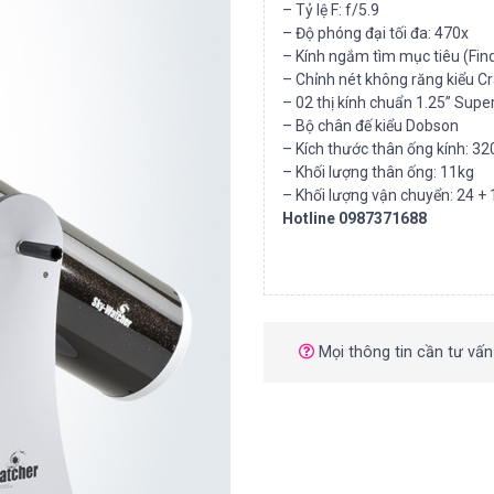
– Tỷ lệ F: f/5.9
– Độ phóng đại tối đa: 470x
– Kính ngắm tìm mục tiêu (Find
– Chỉnh nét không răng kiểu C
– 02 thị kính chuẩn 1.25” Su
– Bộ chân đế kiểu Dobson
– Kích thước thân ống kính:
– Khối lượng thân ống: 11kg
– Khối lượng vận chuyển: 24 + 
Hotline 0987371688
Mọi thông tin cần tư vấn