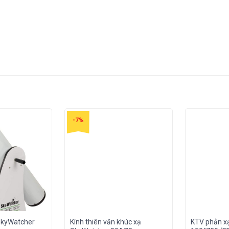
-7%
 SkyWatcher
Kính thiên văn khúc xạ
KTV phản x