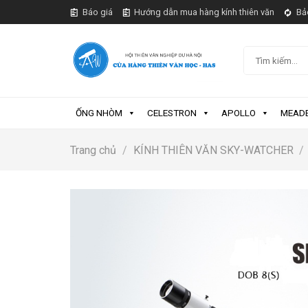
Skip
Báo giá
Hướng dẫn mua hàng kính thiên văn
Bả
to
content
Tìm
kiếm:
ỐNG NHÒM
CELESTRON
APOLLO
MEAD
Trang chủ
/
KÍNH THIÊN VĂN SKY-WATCHER
/