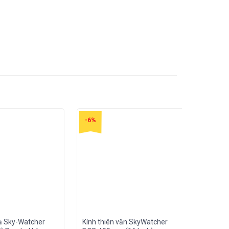
-6%
ạ Sky-Watcher
Kính thiên văn SkyWatcher
Kính th