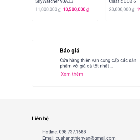
SkyWatcher 90AZ3
Classic DOB 6
11,000,000
₫
10,500,000
₫
20,000,000
₫
1
Báo giá
Cửa hàng thiên văn cung cấp các sản
phẩm với giá cả tốt nhất ...
Xem thêm
Liên hệ
Hotline: 098.737.1688
Email: cuahangthienvan@gmail.com