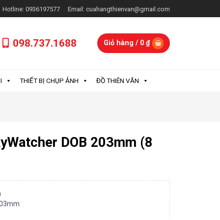
Hotline: 0936197577
Email: cuahangthienvan@gmail.com
098.737.1688
Giỏ hàng /
0
₫
I
THIẾT BỊ CHỤP ẢNH
ĐỒ THIÊN VĂN
SkyWatcher DOB 203mm (8
n
 203mm