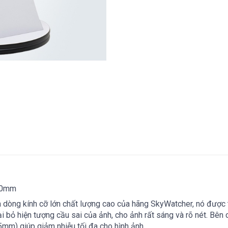
200mm
 dòng kính cỡ lớn chất lượng cao của hãng SkyWatcher, nó được
i bỏ hiện tượng cầu sai của ảnh, cho ảnh rất sáng và rõ nét. Bê
5mm) giúp giảm nhiễu tối đa cho hình ảnh.