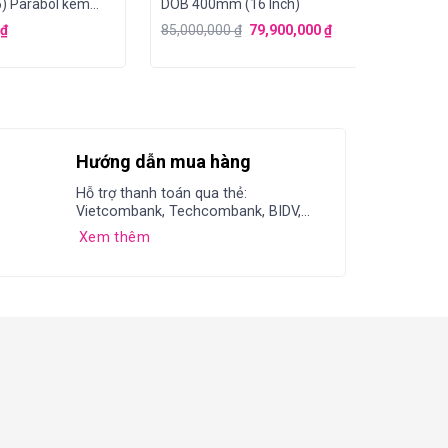
5) Parabol kèm
DOB 400mm (16 Inch)
DOB 30
 ống thép
₫
85,000,000
₫
79,900,000
₫
37,900
Hướng dẫn mua hàng
Hỗ trợ thanh toán qua thẻ:
Vietcombank, Techcombank, BIDV,...
Xem thêm