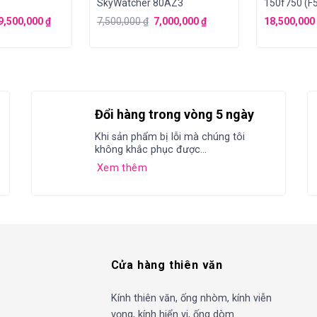
SkyWatcher 80AZ3
150f750 (F
chân EQ3-D
9,500,000
₫
7,500,000
₫
7,000,000
₫
18,500,000
Đổi hàng trong vòng 5 ngày
Khi sản phẩm bị lỗi mà chúng tôi
không khắc phục được...
Xem thêm
Cửa hàng thiên văn
Kính thiên văn, ống nhòm, kính viễn
vọng, kính hiển vi, ống dòm