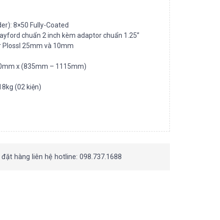
er): 8×50 Fully-Coated
rayford chuẩn 2 inch kèm adaptor chuẩn 1.25”
per Plossl 25mm và 10mm
 320mm x (835mm – 1115mm)
18kg (02 kiện)
 đặt hàng liên hệ hotline: 098.737.1688