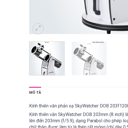
MÔ TẢ
Kính thiên văn phản xạ SkyWatcher DOB 203f1
Kính thiên văn SkyWatcher DOB 203mm (8 inch) là
lên đến 203mm (f/5.9), dạng Parabol cho phép loạ
chữ thập được làm từ lá thép rất mỏng (chỉ dày 0.