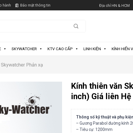
o hành
Bảo mật thông tin
Địa chỉ HN & HCM
E
SKYWATCHER
KTV CAO CẤP
LINH KIỆN
KÍNH HIỂN V
Skywatcher Phản xạ
Kính thiên văn 
inch) Giá liên Hệ
Thông số kỹ thuật và phụ kiệ
– Gương Parabol đường kính
– Tiêu cự: 1200mm