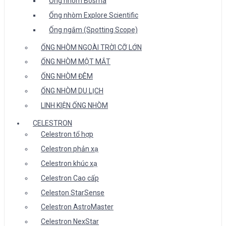
Ống nhòm Bosma
Ống nhòm Explore Scientific
Ống ngắm (Spotting Scope)
ỐNG NHÒM NGOÀI TRỜI CỠ LỚN
ỐNG NHÒM MỘT MẮT
ỐNG NHÒM ĐÊM
ỐNG NHÒM DU LỊCH
LINH KIỆN ỐNG NHÒM
CELESTRON
Celestron tổ hợp
Celestron phản xạ
Celestron khúc xạ
Celestron Cao cấp
Celeston StarSense
Celestron AstroMaster
Celestron NexStar