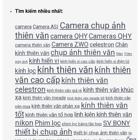
Tìm kiếm nhiều nhất:
Camera chụp ảnh
camera
Camera ASI
thiên văn
camera QHY
Cameras QHY
Camera ZWO
celestron
Chân
camera thiên văn
chụp ảnh thiên văn
kính thiên văn
filter
Filter
kính hiển vi
kính hiển vi cao cấp
kính hiển vi điện tử
máy ảnh
kính thiên văn
kính thiên
kính lọc
văn cao cấp
kính thiên văn
celestron
kính thiên văn khúc
kính thiên văn giá rẻ
xạ
kính thiên văn meade
kính thiên văn
kính thiên văn meade tốt
kính thiên văn
kính thiên văn phản xạ
nên mua
tốt
linh kiện kính thiên văn
kính thiên văn tổ hợp
nikon
Phim lọc
SV BONY
phim lọc băng tần hẹp
thiết bị chụp ảnh
thiết bị chụp ảnh thiên văn
thị
Ống