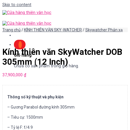
Skip to content
Trang chủ
/
KÍNH THIÊN VĂN SKY-WATCHER
/
Skywatcher Phản xạ
Kính thiên văn SkyWatcher DOB
Giỏ hàng
305mm (12 Inch)
Chưa có sản phẩm trong giỏ hàng.
37,900,000
₫
Thông số kỹ thuật và phụ kiện
– Gương Parabol đường kính 305mm
– Tiêu cự: 1500mm
– Tỷ lệ F: f/4.9