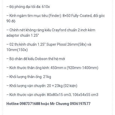
– Độ phóng đại tối đa: 610x
– Kính ngắm tìm mục tiêu (Finder): 8×50 Fully-Coated, đổi góc
90 độ
– Chỉnh nét không răng kiểu Crayford chuẩn 2 inch kèm
adaptor chuẩn 1.25”
– 02 thị kính chuẩn 1.25” Super Plossl 26mm(58x) và
10mm(150x)
– Bộ chân đế kiểu Dobson thế hệ mới
– Kích thước thân ống kính: 450mm x (920mm-1400mm)
– Khối lượng thân ống: 21kg
– Khối lượng vận chuyển: 20 + 23kg (02 kiện)
– Kích thước vận chuyển: 80x80x15 cm3; 106x54x55 cm3
Hotline 0987371688 hoặc Mr Chương 0936197577