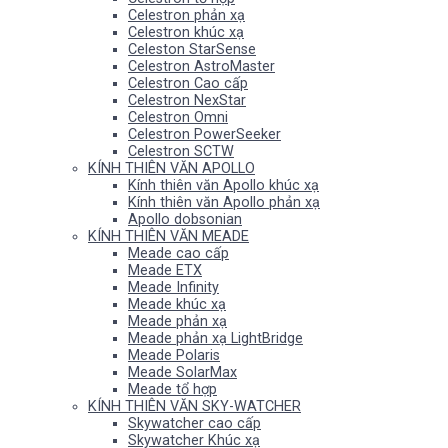
Celestron phản xạ
Celestron khúc xạ
Celeston StarSense
Celestron AstroMaster
Celestron Cao cấp
Celestron NexStar
Celestron Omni
Celestron PowerSeeker
Celestron SCTW
KÍNH THIÊN VĂN APOLLO
Kính thiên văn Apollo khúc xạ
Kính thiên văn Apollo phản xạ
Apollo dobsonian
KÍNH THIÊN VĂN MEADE
Meade cao cấp
Meade ETX
Meade Infinity
Meade khúc xạ
Meade phản xạ
Meade phản xạ LightBridge
Meade Polaris
Meade SolarMax
Meade tổ hợp
KÍNH THIÊN VĂN SKY-WATCHER
Skywatcher cao cấp
Skywatcher Khúc xạ