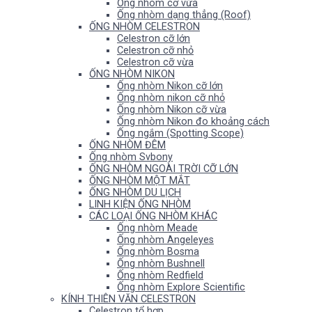
Ống nhòm cỡ vừa
Ống nhòm dạng thẳng (Roof)
ỐNG NHÒM CELESTRON
Celestron cỡ lớn
Celestron cỡ nhỏ
Celestron cỡ vừa
ỐNG NHÒM NIKON
Ống nhòm Nikon cỡ lớn
Ống nhòm nikon cỡ nhỏ
Ống nhòm Nikon cỡ vừa
Ống nhòm Nikon đo khoảng cách
Ống ngắm (Spotting Scope)
ỐNG NHÒM ĐÊM
Ống nhòm Svbony
ỐNG NHÒM NGOÀI TRỜI CỠ LỚN
ỐNG NHÒM MỘT MẮT
ỐNG NHÒM DU LỊCH
LINH KIỆN ỐNG NHÒM
CÁC LOẠI ỐNG NHÒM KHÁC
Ống nhòm Meade
Ống nhòm Angeleyes
Ống nhòm Bosma
Ống nhòm Bushnell
Ống nhòm Redfield
Ống nhòm Explore Scientific
KÍNH THIÊN VĂN CELESTRON
Celestron tổ hợp