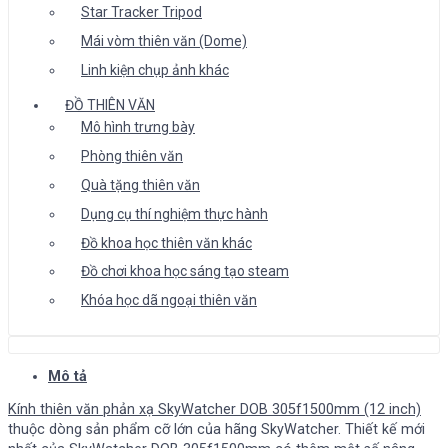
Star Tracker Tripod
Mái vòm thiên văn (Dome)
Linh kiện chụp ảnh khác
ĐỒ THIÊN VĂN
Mô hình trưng bày
Phòng thiên văn
Quà tặng thiên văn
Dụng cụ thí nghiệm thực hành
Đồ khoa học thiên văn khác
Đồ chơi khoa học sáng tạo steam
Khóa học dã ngoại thiên văn
Mô tả
Kính thiên văn phản xạ SkyWatcher DOB 305f1500mm (12 inch)
thuộc dòng sản phẩm cỡ lớn của hãng SkyWatcher. Thiết kế mới