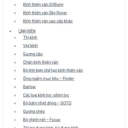
Kính thiên văn SVBony
Kính thiên văn Sky Rover
Kính thiên văn cao cấp khác
LINH KIỆN
Thị kính
Vật kính
Gương cầu
Chân kính thiên văn
Bộ linh kiện chế tạo kính thiên văn
Ống ngắm mục tiêu – Finder
Barlow
Các loại kính lọc -phim lọc
Bộ bám nhật động – GOTO
Gương chéo
Bộ chỉnh nét – Focus
Thùng đựng kính, túi đựng kính