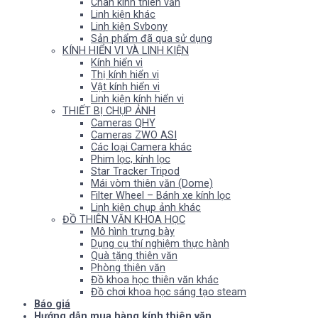
Chân kính thiên văn
Linh kiện khác
Linh kiện Svbony
Sản phẩm đã qua sử dụng
KÍNH HIỂN VI VÀ LINH KIỆN
Kính hiển vi
Thị kính hiển vi
Vật kính hiển vi
Linh kiện kính hiển vi
THIẾT BỊ CHỤP ẢNH
Cameras QHY
Cameras ZWO ASI
Các loại Camera khác
Phim lọc, kính lọc
Star Tracker Tripod
Mái vòm thiên văn (Dome)
Filter Wheel – Bánh xe kính lọc
Linh kiện chụp ảnh khác
ĐỒ THIÊN VĂN KHOA HỌC
Mô hình trưng bày
Dụng cụ thí nghiệm thực hành
Quà tặng thiên văn
Phòng thiên văn
Đồ khoa học thiên văn khác
Đồ chơi khoa học sáng tạo steam
Báo giá
Hướng dẫn mua hàng kính thiên văn