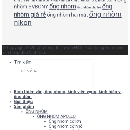
kính giá rẻ
Thị kính Svbony
Vật kính
vật kính thiên văn
Ống nhòm Bosma
ống nhòm
ống
nhòm SVBONY
ống nhòm cho trẻ
ống nhòm
nhòm giá rẻ
ống nhòm hai mắt
nikon
© Copyright 2020 Cửa hàng thiên văn HAS - Cửa hàng kính thiên
văn hàng đầu Việt Nam
Tìm kiếm:
Kính thiên văn, ống nhòm, kính viễn vọng, kính hiển vi,
ống dòm
Giới thiệu
Sản phẩm
ỐNG NHÒM
ỐNG NHÒM APOLLO
Ống nhòm cỡ lớn
Ống nhòm cỡ nhỏ