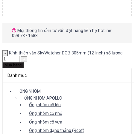
Mọi thông tin cần tư vấn đặt hàng liên hệ hotline:
098.737.1688
Kính thiên văn SkyWatcher DOB 305mm (12 Inch) số lượng
Mua hàng
Danh mục
ỐNG NHÒM
ỐNG NHÒM APOLLO
Ống nhòm cỡ lớn
Ống nhòm cỡ nhỏ
Ống nhòm cỡ vừa
Ống nhòm dạng thẳng (Roof)