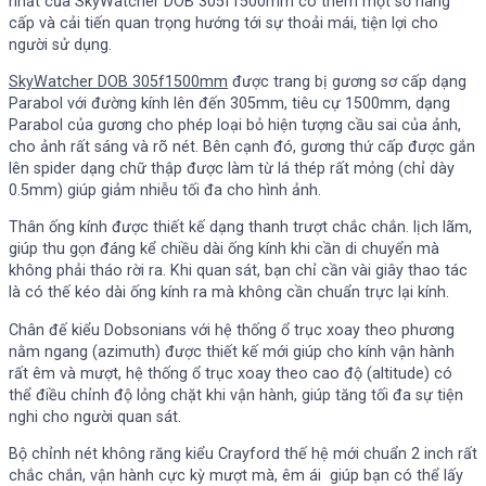
nhất của SkyWatcher DOB 305f1500mm có thêm một số nâng
cấp và cải tiến quan trọng hướng tới sự thoải mái, tiện lợi cho
người sử dụng.
SkyWatcher DOB 305f1500mm
được trang bị gương sơ cấp dạng
Parabol với đường kính lên đến 305mm, tiêu cự 1500mm, dạng
Parabol của gương cho phép loại bỏ hiện tượng cầu sai của ảnh,
cho ảnh rất sáng và rõ nét. Bên cạnh đó, gương thứ cấp được gắn
lên spider dạng chữ thập được làm từ lá thép rất mỏng (chỉ dày
0.5mm) giúp giảm nhiễu tối đa cho hình ảnh.
Thân ống kính được thiết kế dạng thanh trượt chắc chắn. lịch lãm,
giúp thu gọn đáng kể chiều dài ống kính khi cần di chuyển mà
không phải tháo rời ra. Khi quan sát, bạn chỉ cần vài giây thao tác
là có thế kéo dài ống kính ra mà không cần chuẩn trực lại kính.
Chân đế kiểu Dobsonians với hệ thống ổ trục xoay theo phương
nằm ngang (azimuth) được thiết kế mới giúp cho kính vận hành
rất êm và mượt, hệ thống ổ trục xoay theo cao độ (altitude) có
thể điều chỉnh độ lỏng chặt khi vận hành, giúp tăng tối đa sự tiện
nghi cho người quan sát.
Bộ chỉnh nét không răng kiểu Crayford thế hệ mới chuẩn 2 inch rất
chắc chắn, vận hành cực kỳ mượt mà, êm ái giúp bạn có thể lấy