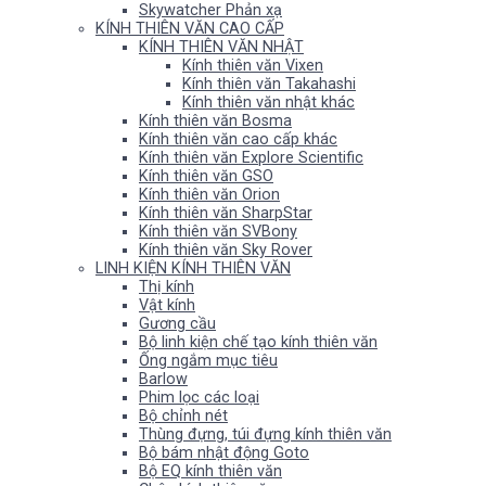
Skywatcher Phản xạ
KÍNH THIÊN VĂN CAO CẤP
KÍNH THIÊN VĂN NHẬT
Kính thiên văn Vixen
Kính thiên văn Takahashi
Kính thiên văn nhật khác
Kính thiên văn Bosma
Kính thiên văn cao cấp khác
Kính thiên văn Explore Scientific
Kính thiên văn GSO
Kính thiên văn Orion
Kính thiên văn SharpStar
Kính thiên văn SVBony
Kính thiên văn Sky Rover
LINH KIỆN KÍNH THIÊN VĂN
Thị kính
Vật kính
Gương cầu
Bộ linh kiện chế tạo kính thiên văn
Ống ngắm mục tiêu
Barlow
Phim lọc các loại
Bộ chỉnh nét
Thùng đựng, túi đựng kính thiên văn
Bộ bám nhật động Goto
Bộ EQ kính thiên văn