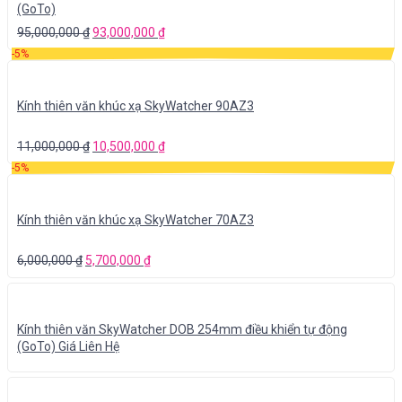
(GoTo)
95,000,000
₫
93,000,000
₫
-5%
Kính thiên văn khúc xạ SkyWatcher 90AZ3
11,000,000
₫
10,500,000
₫
-5%
Kính thiên văn khúc xạ SkyWatcher 70AZ3
6,000,000
₫
5,700,000
₫
Kính thiên văn SkyWatcher DOB 254mm điều khiển tự động
(GoTo) Giá Liên Hệ